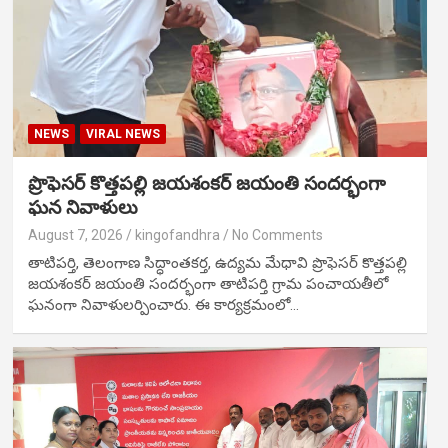
NEWS
VIRAL NEWS
ప్రొఫెసర్ కొత్తపల్లి జయశంకర్ జయంతి సందర్భంగా
ఘన నివాళులు
August 7, 2026
kingofandhra
No Comments
తాటిపర్తి, తెలంగాణ సిద్ధాంతకర్త, ఉద్యమ మేధావి ప్రొఫెసర్ కొత్తపల్లి
జయశంకర్ జయంతి సందర్భంగా తాటిపర్తి గ్రామ పంచాయతీలో
ఘనంగా నివాళులర్పించారు. ఈ కార్యక్రమంలో…