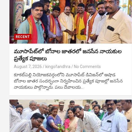
RECENT
మూసాపేట్‌లో బోనాల జాతరలో జనసేన నాయకుల
ప్రత్యేక పూజలు
August 7, 2026
kingofandhra
No Comments
కూకట్‌పల్లి నియోజకవర్గంలోని మూసాపేట్ డివిజన్‌లో ఆషాడ
బోనాల జాతర సందర్భంగా నిర్వహించిన ప్రత్యేక పూజల్లో జనసేన
నాయకులు పాల్గొన్నారు. పలు దేవాలయ…