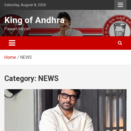
Skip
Saturday, August 8, 2026
to
content
King of Andhra
Pawan kalyan
Home
NEWS
Category:
NEWS