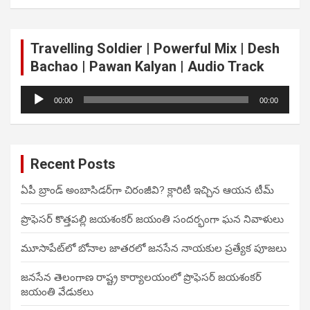
Travelling Soldier | Powerful Mix | Desh
Bachao | Pawan Kalyan | Audio Track
Audio
00:00
00:00
Player
Recent Posts
ఏపీ బ్రాండ్ అంబాసిడర్‌గా చిరంజీవి? క్లారిటీ ఇచ్చిన ఆయన టీమ్
ప్రొఫెసర్ కొత్తపల్లి జయశంకర్ జయంతి సందర్భంగా ఘన నివాళులు
మూసాపేట్‌లో బోనాల జాతరలో జనసేన నాయకుల ప్రత్యేక పూజలు
జనసేన తెలంగాణ రాష్ట్ర కార్యాలయంలో ప్రొఫెసర్ జయశంకర్
జయంతి వేడుకలు