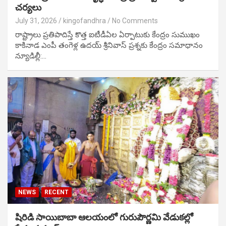
చర్యలు
July 31, 2026
kingofandhra
No Comments
రాష్ట్రాలు ప్రతిపాదిస్తే కొత్త ఐటీడీఏల ఏర్పాటుకు కేంద్రం సుముఖం
కాకినాడ ఎంపీ తంగెళ్ల ఉదయ్ శ్రీనివాస్ ప్రశ్నకు కేంద్రం సమాధానం
న్యూడిల్లీ:…
NEWS
RECENT
షిరిడి సాయిబాబా ఆలయంలో గురుపౌర్ణమి వేడుకల్లో