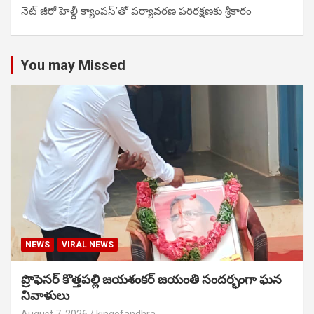
నెట్ జీరో హెల్దీ క్యాంపస్’తో పర్యావరణ పరిరక్షణకు శ్రీకారం
You may Missed
NEWS
VIRAL NEWS
ప్రొఫెసర్ కొత్తపల్లి జయశంకర్ జయంతి సందర్భంగా ఘన
నివాళులు