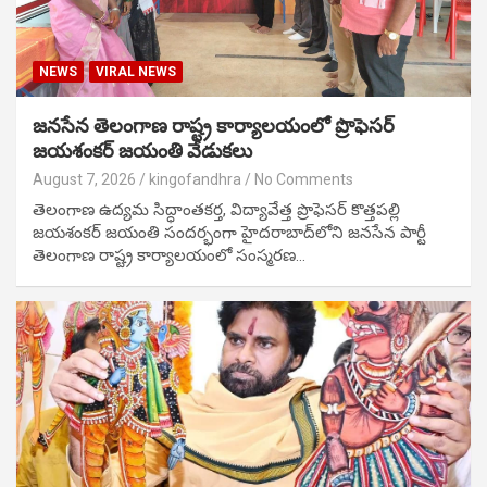
NEWS
VIRAL NEWS
జనసేన తెలంగాణ రాష్ట్ర కార్యాలయంలో ప్రొఫెసర్
జయశంకర్ జయంతి వేడుకలు
August 7, 2026
kingofandhra
No Comments
తెలంగాణ ఉద్యమ సిద్ధాంతకర్త, విద్యావేత్త ప్రొఫెసర్ కొత్తపల్లి
జయశంకర్ జయంతి సందర్భంగా హైదరాబాద్‌లోని జనసేన పార్టీ
తెలంగాణ రాష్ట్ర కార్యాలయంలో సంస్మరణ…