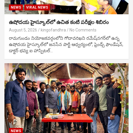
NEWS
VIRAL NEWS
ఉషోదయ హైస్కూల్‌లో ఉచిత కంటి పరీక్షల శిబిరం
August 5, 2026
kingofandhra
No Comments
రామగుండం నియోజకవర్గంలోని గోదావరిఖని రమేష్‌నగర్‌లో ఉన్న
ఉషోదయ హైస్కూల్‌లో జనసేన పార్టీ ఆధ్వర్యంలో, ఫ్రెండ్స్ ఫౌండేషన్,
డాక్టర్ భవ్య ఐ హాస్పిటల్…
NEWS