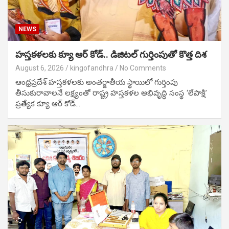
NEWS
హస్తకళలకు క్యూ ఆర్ కోడ్‌.. డిజిటల్ గుర్తింపుతో కొత్త దిశ
August 6, 2026
kingofandhra
No Comments
ఆంధ్రప్రదేశ్ హస్తకళలకు అంతర్జాతీయ స్థాయిలో గుర్తింపు
తీసుకురావాలనే లక్ష్యంతో రాష్ట్ర హస్తకళల అభివృద్ధి సంస్థ ‘లేపాక్షి’
ప్రత్యేక క్యూ ఆర్ కోడ్…