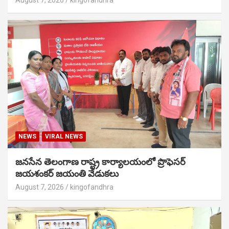
August 7, 2026
kingofandhra
NEWS
VIRAL NEWS
జనసేన తెలంగాణ రాష్ట్ర కార్యాలయంలో ప్రొఫెసర్
జయశంకర్ జయంతి వేడుకలు
August 7, 2026
kingofandhra