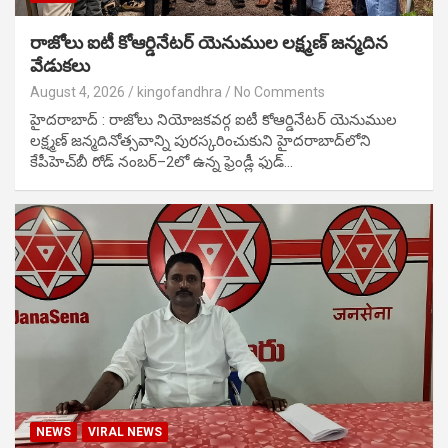
రాజోలు ఐటీ కోఆర్డినేటర్ యెనుముల లక్ష్మణ్ జన్మదిన
వేడుకలు
August 4, 2026
kingofandhra
No Comments
హైదరాబాద్ : రాజోలు నియోజకవర్గ ఐటీ కోఆర్డినేటర్ యెనుముల
లక్ష్మణ్ జన్మదినోత్సవాన్ని పురస్కరించుకుని హైదరాబాద్‌లోని
కేపీహెచ్‌బీ రోడ్ నంబర్–2లో ఉన్న ఫ్రెండ్లీ ఫుడ్…
NEWS
VIRAL NEWS