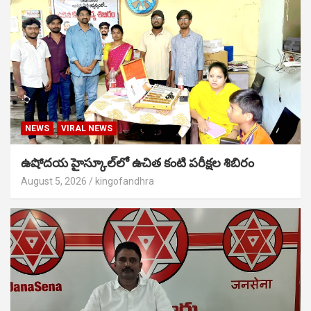
NEWS
VIRAL NEWS
ఉషోదయ హైస్కూల్‌లో ఉచిత కంటి పరీక్షల శిబిరం
August 5, 2026
kingofandhra