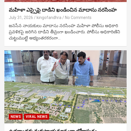
మహిళా ఎస్సైపై దాడిని ఖండించిన మాదాసు నరసింహ
July 31, 2026
kingofandhra
No Comments
జనసేన నాయకులు మాదాసు నరసింహ మహిళా పోలీసు అధికారి
ప్రవళికపై జరిగిన దాడిని తీవ్రంగా ఖండించారు. పోలీసు అధికారిణిని
చుట్టుముట్టి అభ్యంతరకరంగా…
NEWS
VIRAL NEWS