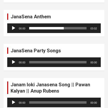
JanaSena Anthem
Audio
00:00
03:02
Player
JanaSena Party Songs
Audio
00:00
00:00
Player
Janam loki Janasena Song || Pawan
Kalyan || Anup Rubens
Audio
00:00
00:00
Player