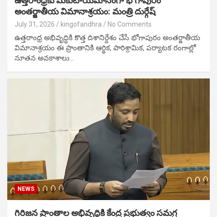
ఉత్తరాంధ్రకు మకుటాయమానంగా భోగాపురం
అంతర్జాతీయ విమానాశ్రయం: మంత్రి దుర్గేష్
July 31, 2026
kingofandhra
No Comments
ఉత్తరాంధ్ర అభివృద్ధికి కొత్త దిశానిర్దేశం చేసే భోగాపురం అంతర్జాతీయ
విమానాశ్రయం ఈ ప్రాంతానికి ఆర్థిక, పారిశ్రామిక, పర్యాటక రంగాల్లో
నూతన అవకాశాలు…
NEWS
గిరిజన ప్రాంతాల అభివృద్ధికి కేంద్ర ప్రభుత్వం సమగ్ర