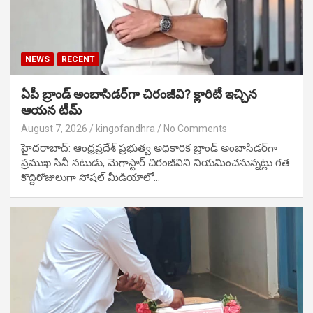
NEWS
RECENT
ఏపీ బ్రాండ్ అంబాసిడర్‌గా చిరంజీవి? క్లారిటీ ఇచ్చిన
ఆయన టీమ్
August 7, 2026
kingofandhra
No Comments
హైదరాబాద్: ఆంధ్రప్రదేశ్ ప్రభుత్వ అధికారిక బ్రాండ్ అంబాసిడర్‌గా
ప్రముఖ సినీ నటుడు, మెగాస్టార్ చిరంజీవిని నియమించనున్నట్లు గత
కొద్దిరోజులుగా సోషల్ మీడియాలో…