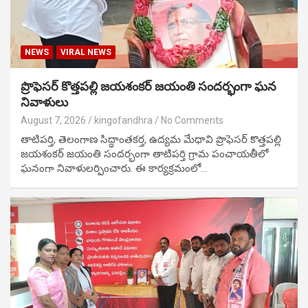
NEWS
VIRAL NEWS
ప్రొఫెసర్ కొత్తపల్లి జయశంకర్ జయంతి సందర్భంగా ఘన
నివాళులు
August 7, 2026
kingofandhra
No Comments
తాటిపర్తి, తెలంగాణ సిద్ధాంతకర్త, ఉద్యమ మేధావి ప్రొఫెసర్ కొత్తపల్లి
జయశంకర్ జయంతి సందర్భంగా తాటిపర్తి గ్రామ పంచాయతీలో
ఘనంగా నివాళులర్పించారు. ఈ కార్యక్రమంలో…