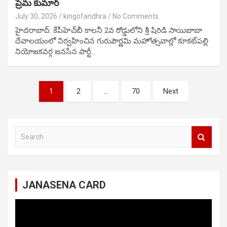
ప్రేమ కుమార్
July 30, 2026
kingofandhra
No Comments
హైదరాబాద్: కేపీహెచ్‌బీ కాలనీ 2వ రోడ్డులోని శ్రీ షిరిడి సాయిబాబా
దేవాలయంలో నిర్వహించిన గురుపౌర్ణమి మహోత్సవాల్లో కూకట్‌పల్లి
నియోజకవర్గ జనసేన పార్టీ…
Posts
1
2
…
70
Next
navigation
S
e
a
r
c
JANASENA CARD
h
Video
Player