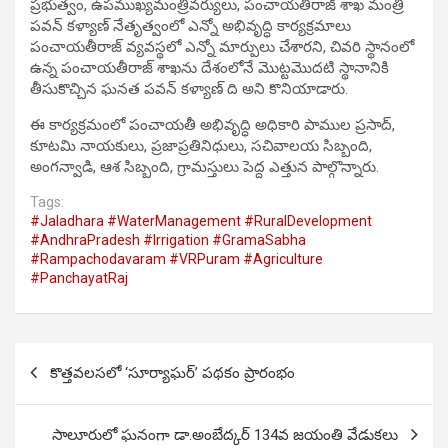
ప్రభుత్వం, ఉపముఖ్యమంత్రివర్యులు, పంచాయతీరాజ్ శాఖ మంత్రి
పవన్ కళ్యాణ్ నేతృత్వంలో ఎన్నో అభివృద్ధి కార్యక్రమాలు
పంచాయతీరాజ్ వ్యవస్థలో ఎన్నో మార్పులు చేశారని, చివరి స్థానంలో
ఉన్న పంచాయతీరాజ్ శాఖను దేశంలోనే మొట్టమొదటి స్థానానికి
తీసుకొచ్చిన ఘనత పవన్ కళ్యాణ్ ది అని కొనియాడారు.
ఈ కార్యక్రమంలో పంచాయతీ అభివృద్ధి అధికారి పాముల ప్రసాద్,
కూటమి నాయకులు, ప్రజాప్రతినిధులు, సచివాలయ సిబ్బంది,
అంగన్వాడి, ఆశ సిబ్బంది, గ్రామస్తులు పెద్ద ఎత్తున పాల్గొన్నారు.
Tags:
#Jaladhara #WaterManagement #RuralDevelopment
#AndhraPradesh #Irrigation #GramaSabha
#Rampachodavaram #VRPuram #Agriculture
#PanchayatRaj
Post
కొత్తవలసలో ‘సూర్యాఘర్’ పథకం ప్రారంభం
navigation
సాలూరులో ఘనంగా డా.అంబేద్కర్ 134వ జయంతి వేడుకలు