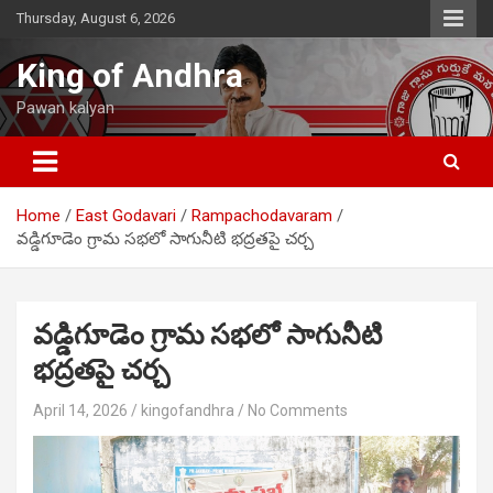
Skip
Thursday, August 6, 2026
to
content
King of Andhra
Pawan kalyan
Home
East Godavari
Rampachodavaram
వడ్డిగూడెం గ్రామ సభలో సాగునీటి భద్రతపై చర్చ
వడ్డిగూడెం గ్రామ సభలో సాగునీటి
భద్రతపై చర్చ
April 14, 2026
kingofandhra
No Comments