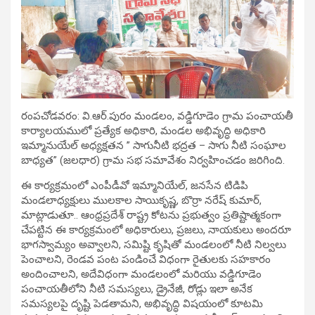
రంపచోడవరం: వి.ఆర్.పురం మండలం, వడ్డిగూడెం గ్రామ పంచాయతీ
కార్యాలయములో ప్రత్యేక అధికారి, మండల అభివృద్ధి అధికారి
ఇమ్మానుయేల్ అధ్యక్షతన ” సాగునీటి భద్రత – సాగు నీటి సంఘాల
బాధ్యత” (జలధార) గ్రామ సభ సమావేశం నిర్వహించడం జరిగింది.
ఈ కార్యక్రమంలో ఎంపీడీవో ఇమ్మానియేల్, జనసేన టిడిపి
మండలాధ్యక్షులు ములకాల సాయికృష్ణ, బొర్రా నరేష్ కుమార్,
మాట్లాడుతూ.. ఆంధ్రప్రదేశ్ రాష్ట్ర కోటను ప్రభుత్వం ప్రతిష్టాత్మకంగా
చేపట్టిన ఈ కార్యక్రమంలో అధికారులు, ప్రజలు, నాయకులు అందరూ
భాగస్వామ్యం అవ్వాలని, సమిష్టి కృషితో మండలంలో నీటి నిల్వలు
పెంచాలని, రెండవ పంట పండించే విధంగా రైతులకు సహకారం
అందించాలని, అదేవిధంగా మండలంలో మరియు వడ్డిగూడెం
పంచాయతీలోని నీటి సమస్యలు, డ్రైనేజీ, రోడ్లు ఇలా అనేక
సమస్యలపై దృష్టి పెడతామని, అభివృద్ధి విషయంలో కూటమి