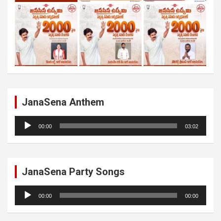
JanaSena Anthem
Audio
00:00
03:02
Player
JanaSena Party Songs
Audio
00:00
00:00
Player