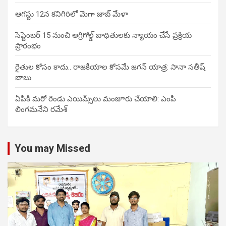
ఆగస్టు 12న కనిగిరిలో మెగా జాబ్ మేళా
సెప్టెంబర్ 15 నుంచి అగ్రిగోల్డ్ బాధితులకు న్యాయం చేసే ప్రక్రియ
ప్రారంభం
రైతుల కోసం కాదు.. రాజకీయాల కోసమే జగన్ యాత్ర: సానా సతీష్
బాబు
ఏపీకి మరో రెండు ఎయిమ్స్‌లు మంజూరు చేయాలి: ఎంపీ
లింగమనేని రమేశ్
You may Missed