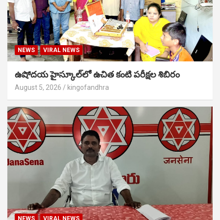
NEWS
VIRAL NEWS
ఉషోదయ హైస్కూల్‌లో ఉచిత కంటి పరీక్షల శిబిరం
August 5, 2026
kingofandhra
NEWS
VIRAL NEWS