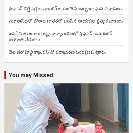
ప్రొఫెసర్ కొత్తపల్లి జయశంకర్ జయంతి సందర్భంగా ఘన నివాళులు
మూసాపేట్‌లో బోనాల జాతరలో జనసేన నాయకుల ప్రత్యేక పూజలు
జనసేన తెలంగాణ రాష్ట్ర కార్యాలయంలో ప్రొఫెసర్ జయశంకర్
జయంతి వేడుకలు
నెట్ జీరో హెల్దీ క్యాంపస్’తో పర్యావరణ పరిరక్షణకు శ్రీకారం
You may Missed