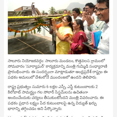
సాలూరు నియోజకవర్గం: సాలూరు మండలం, కొత్తవలస గ్రామంలో
సోమవారం ‘సూర్యాఘర్’ కార్యక్రమాన్ని మంత్రి గుమ్మిడి సంధ్యారాణి
ప్రారంభించారు. ఈ సందర్భంగా మాట్లాడుతూ ఆంధ్రప్రదేశ్ రాష్ట్రం ఈ
పథకం అమలులో దేశంలోనే ముందంజలో ఉందని తెలిపారు.
రాష్ట్ర ప్రభుత్వం సుమారు 6 లక్షల ఎస్సీ, ఎస్టీ కుటుంబాలకు 2
కిలోవాట్ సామర్థ్యం గల సోలార్ సిస్టమ్‌లను ఉచితంగా
అందించేందుకు చర్యలు తీసుకుంటోందని మంత్రి వివరించారు. ఈ
పథకం ప్రధాన లక్ష్యం పేద కుటుంబాలపై ఉన్న విద్యుత్ ఖర్చు
భారాన్ని తగ్గించడం అని పేర్కొన్నారు.