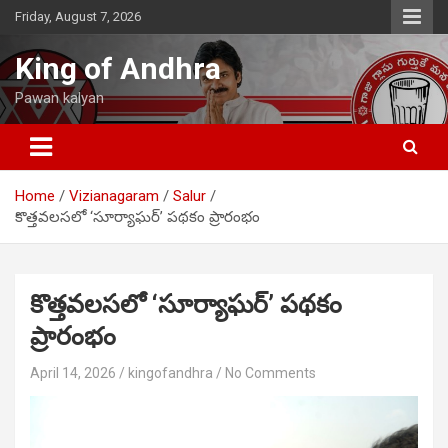
Skip
Friday, August 7, 2026
to
content
King of Andhra
Pawan kalyan
Home
Vizianagaram
Salur
కొత్తవలసలో ‘సూర్యాఘర్’ పథకం ప్రారంభం
కొత్తవలసలో ‘సూర్యాఘర్’ పథకం
ప్రారంభం
April 14, 2026
kingofandhra
No Comments