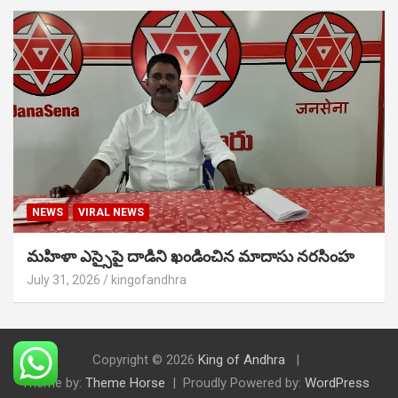
NEWS
VIRAL NEWS
మహిళా ఎస్సైపై దాడిని ఖండించిన మాదాసు నరసింహ
July 31, 2026
kingofandhra
Copyright © 2026
King of Andhra
Theme by:
Theme Horse
Proudly Powered by:
WordPress