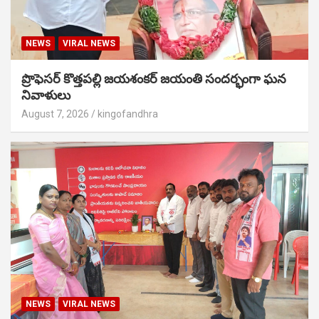
NEWS
VIRAL NEWS
ప్రొఫెసర్ కొత్తపల్లి జయశంకర్ జయంతి సందర్భంగా ఘన
నివాళులు
August 7, 2026
kingofandhra
NEWS
VIRAL NEWS