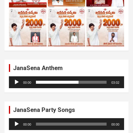
JanaSena Anthem
Audio
00:00
03:02
Player
JanaSena Party Songs
Audio
00:00
00:00
Player