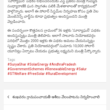
‘సూర్యాఘర్’ పథకం లభించినందుకు ఎస్టీ ప్రజలు మంత్రి గుమ్మిడి
సంధ్యారాణికి ఘన స్వాగతం పలికి మేళతాళాలతో కార్యక్రమంలో
పాల్గొన్నారు. అలాగే ఈ సోలార్ సిస్టమ్‌ల నిర్వహణ కోసం ప్రతి నెల
మెంటెనెన్స్ చార్జ్‌ను కూడా ప్రభుత్వం అందిస్తుందని మంత్రి
వెల్లడించారు.
ఈ సందర్భంగా కొత్తవలస గ్రామంలో 36 ఇళ్లకు ‘సూర్యాఘర్’ పథకం
అందిస్తున్నట్లు మంత్రి తెలిపారు. అలాగే సాలూరు నియోజకవర్గం
పరిధిలో మొత్తం 2000 ఇళ్లకు ఈ పథకం అమలు చేయనున్నట్లు
స్పష్టం చేశారు. ప్రతి నియోజకవర్గంలో సుమారు 10,000 సోలార్
యూనిట్లు ఏర్పాటు చేయడం ప్రభుత్వ లక్ష్యమని మంత్రి పేర్కొన్నారు.
Tags:
#SuryaGhar #SolarEnergy #AndhraPradesh
#GovernmentSchemes #RenewableEnergy #Salur
#STWelfare #FreeSolar #RuralDevelopment
Post
శంఖవరం గ్రామపంచాయతీ ఆశీలు వేలంపాటను నిర్వహించాలి
navigation