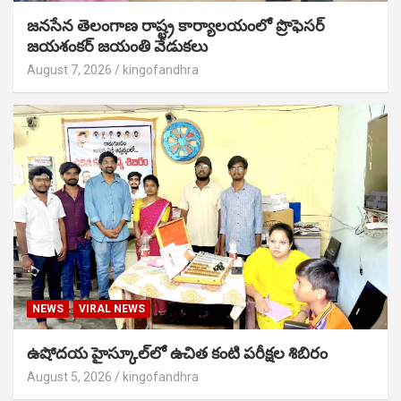
జనసేన తెలంగాణ రాష్ట్ర కార్యాలయంలో ప్రొఫెసర్
జయశంకర్ జయంతి వేడుకలు
August 7, 2026
kingofandhra
NEWS
VIRAL NEWS
ఉషోదయ హైస్కూల్‌లో ఉచిత కంటి పరీక్షల శిబిరం
August 5, 2026
kingofandhra