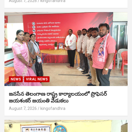
August 7, 2026
kingofandhra
NEWS
VIRAL NEWS
జనసేన తెలంగాణ రాష్ట్ర కార్యాలయంలో ప్రొఫెసర్
జయశంకర్ జయంతి వేడుకలు
August 7, 2026
kingofandhra