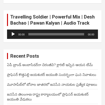
Travelling Soldier | Powerful Mix | Desh
Bachao | Pawan Kalyan | Audio Track
Audio
00:00
00:00
Player
Recent Posts
ఏపీ బ్రాండ్ అంబాసిడర్‌గా చిరంజీవి? క్లారిటీ ఇచ్చిన ఆయన టీమ్
ప్రొఫెసర్ కొత్తపల్లి జయశంకర్ జయంతి సందర్భంగా ఘన నివాళులు
మూసాపేట్‌లో బోనాల జాతరలో జనసేన నాయకుల ప్రత్యేక పూజలు
జనసేన తెలంగాణ రాష్ట్ర కార్యాలయంలో ప్రొఫెసర్ జయశంకర్
జయంతి వేడుకలు