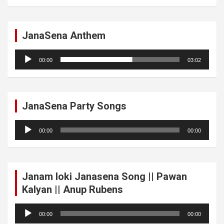
JanaSena Anthem
Audio
00:00
03:02
Player
JanaSena Party Songs
Audio
00:00
00:00
Player
Janam loki Janasena Song || Pawan
Kalyan || Anup Rubens
Audio
00:00
00:00
Player