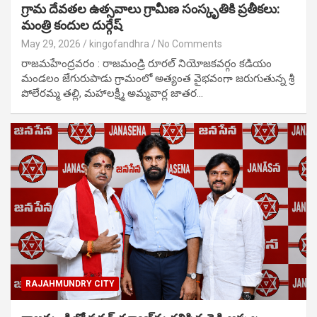
గ్రామ దేవతల ఉత్సవాలు గ్రామీణ సంస్కృతికి ప్రతీకలు:
మంత్రి కందుల దుర్గేష్
May 29, 2026
kingofandhra
No Comments
రాజమహేంద్రవరం : రాజమండ్రి రూరల్ నియోజకవర్గం కడియం
మండలం జేగురుపాడు గ్రామంలో అత్యంత వైభవంగా జరుగుతున్న శ్రీ
పోలేరమ్మ తల్లి, మహాలక్ష్మీ అమ్మవార్ల జాతర…
RAJAHMUNDRY CITY