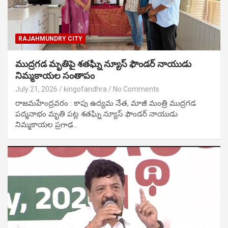
RAJAHMUNDRY CITY
ముద్రగడ మృతిపై శతఘ్ని న్యూస్ ఫౌండర్ నాయుడు
నిమ్మకాయల సంతాపం
July 21, 2026
kingofandhra
No Comments
రాజమహేంద్రవరం : కాపు ఉద్యమ నేత, మాజీ మంత్రి ముద్రగడ
పద్మనాభం మృతి పట్ల శతఘ్ని న్యూస్ ఫౌండర్ నాయుడు
నిమ్మకాయల ప్రగాఢ…