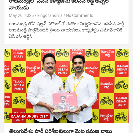
రాజమండ్రిలో పవన్ కళ్యాణ్‌ను కలిసిన రెడ్డి అప్పల
నాయుడు
May 26, 2026
kingofandhra
No Comments
రాజమండ్రి లోని షెల్టన్ హోటల్‌లో ఈరోజు నిర్వహించిన జనసేన పార్టీ
రాజమండ్రి పార్లమెంటరీ స్థాయి నాయకులు, కార్యకర్తల సమావేశానికి
ఏపీఎస్ ఆర్టీసీ…
RAJAHMUNDRY CITY
తెలుగుదేశం పార్టీ పరిశీలకులుగా మెట్ల రమణ బాబు