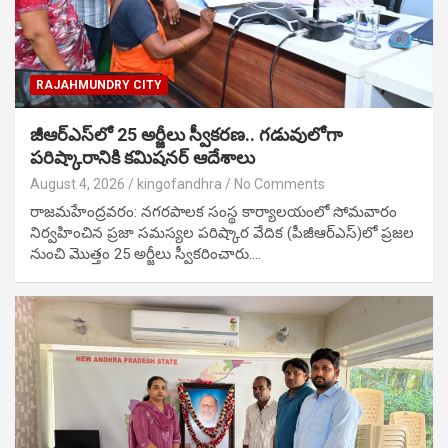
RAJAHMUNDRY CITY
జీఆర్ఎస్‌లో 25 అర్జీలు స్వీకరణ.. గడువులోగా
పరిష్కారానికి కమిషనర్ ఆదేశాలు
August 4, 2026
kingofandhra
No Comments
రాజమహేంద్రవరం: నగరపాలక సంస్థ కార్యాలయంలో సోమవారం
నిర్వహించిన ప్రజా సమస్యల పరిష్కార వేదిక (పీజీఆర్ఎస్)లో ప్రజల
నుంచి మొత్తం 25 అర్జీలు స్వీకరించారు.…