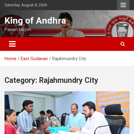
Skip
Saturday, August 8, 2026
to
content
King of Andhra
Pawan kalyan
Home
East Godavari
Rajahmundry City
Category:
Rajahmundry City