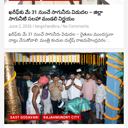
ఖరీఫ్‌కు మే 31 నుంచే సాగునీరు విడుదల – జిల్లా
సాగునీటి సలహా మండలి నిర్ణయం
June 2, 2026
kingofandhra
No Comments
ఖరీఫ్‌కు మే 31 నుంచే సాగునీరు విడుదల – రైతులు ముందస్తుగా
నాట్లు వేసుకోవాలి: మంత్రి కందుల దుర్గేష్ రాజమహేంద్రవరం :…
EAST GODAVARI
RAJAHMUNDRY CITY