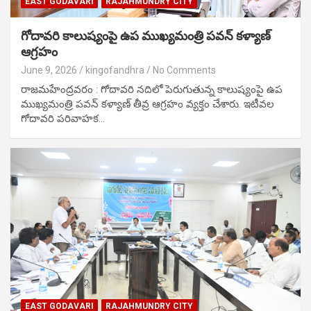
EAST GODAVARI
RAJAHMUNDRY CITY
గోదావరి కాలుష్యంపై ఉప ముఖ్యమంత్రి పవన్ కళ్యాణ్
ఆగ్రహం
June 9, 2026
kingofandhra
No Comments
రాజమహేంద్రవరం : గోదావరి నదిలో పెరుగుతున్న కాలుష్యంపై ఉప
ముఖ్యమంత్రి పవన్ కళ్యాణ్ తీవ్ర ఆగ్రహం వ్యక్తం చేశారు. ఇటీవల
గోదావరి పరివాహక…
EAST GODAVARI
RAJAHMUNDRY CITY