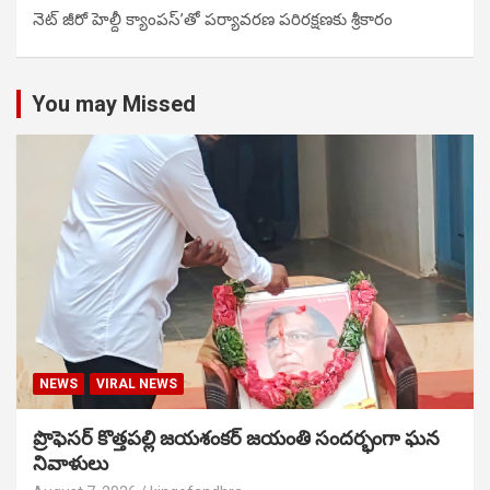
నెట్ జీరో హెల్దీ క్యాంపస్’తో పర్యావరణ పరిరక్షణకు శ్రీకారం
You may Missed
NEWS
VIRAL NEWS
ప్రొఫెసర్ కొత్తపల్లి జయశంకర్ జయంతి సందర్భంగా ఘన
నివాళులు