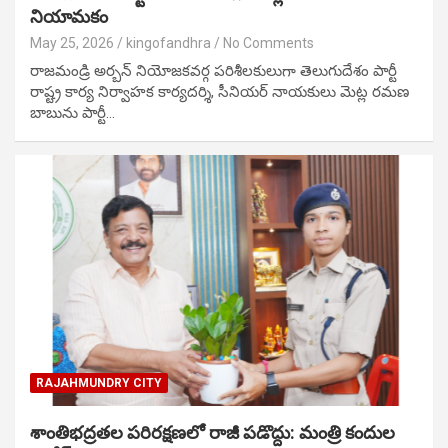
నియామకం
May 25, 2026
kingofandhra
No Comments
రాజమండ్రి అర్బన్ నియోజకవర్గ పరిశీలకులుగా తెలుగుదేశం పార్టీ
రాష్ట్ర కార్య నిర్వాహక కార్యదర్శి, సీనియర్ నాయకులు మెట్ల రమణ
బాబును పార్టీ…
RAJAHMUNDRY CITY
శాంతిభద్రతల పరిరక్షణలో రాజీ పడొద్దు: మంత్రి కందుల