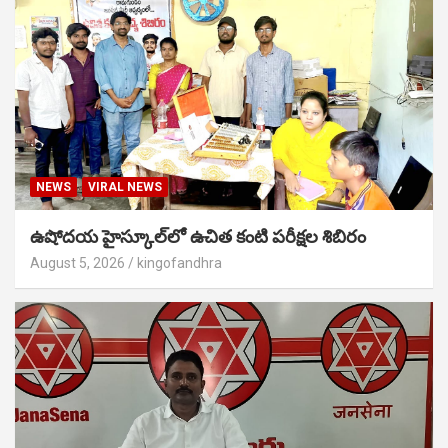
NEWS
VIRAL NEWS
ఉషోదయ హైస్కూల్‌లో ఉచిత కంటి పరీక్షల శిబిరం
August 5, 2026
kingofandhra