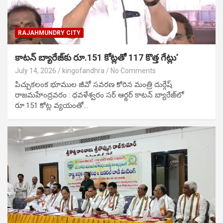
RAJAHMUNDRY CITY
కాటన్ బ్యారేజ్‌కు రూ.151 కోట్లతో 117 కొత్త గేట్లు’
July 14, 2026
kingofandhra
No Comments
పిచ్చుకలంక భూముల జీవో సవరణ కోరిన మంత్రి దుర్గేష్
రాజమహేంద్రవరం : ధవళేశ్వరం సర్ ఆర్థర్ కాటన్ బ్యారేజ్‌లో
రూ.151 కోట్ల వ్యయంతో…