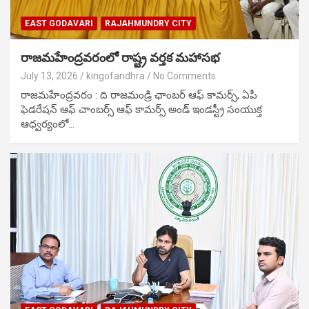
EAST GODAVARI
RAJAHMUNDRY CITY
రాజమహేంద్రవరంలో రాష్ట్ర వర్తక మహాసభ
July 13, 2026
kingofandhra
No Comments
రాజమహేంద్రవరం : ది రాజమండ్రి ఛాంబర్ ఆఫ్ కామర్స్, ఏపీ
ఫెడరేషన్ ఆఫ్ చాంబర్స్ ఆఫ్ కామర్స్ అండ్ ఇండస్ట్రీ సంయుక్త
ఆధ్వర్యంలో…