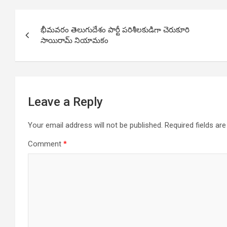
Post
భీమవరం తెలుగుదేశం పార్టీ పరిశీలకుడిగా చెరుకూరి
navigation
సాయిరామ్ నియామకం
Leave a Reply
Your email address will not be published.
Required fields a
Comment
*