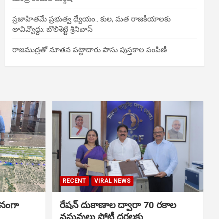
ప్రజాహితమే ప్రభుత్వ ధ్యేయం.. కుల, మత రాజకీయాలకు
తావివ్వొద్దు: బొలిశెట్టి శ్రీనివాస్
రాజముద్రతో నూతన పట్టాదారు పాసు పుస్తకాల పంపిణీ
RECENT
VIRAL NEWS
ానంగా
రేషన్ దుకాణాల ద్వారా 70 రకాల
వస్తువులు పోటీ ధరలకు