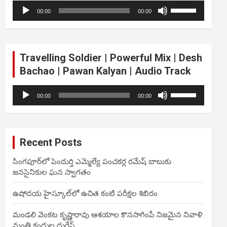
Audio
Use
volume.
00:00
00:00
Player
Up/Down
Arrow
keys
to
Travelling Soldier | Powerful Mix | Desh
increase
Bachao | Pawan Kalyan | Audio Track
or
decrease
Audio
Use
volume.
00:00
00:00
Player
Up/Down
Arrow
keys
to
Recent Posts
increase
or
సింగపూర్‌లో పెందుర్తి ఎమ్మెల్యే పంచకర్ల రమేష్ బాబుకు
decrease
జనసైనికుల ఘన స్వాగతం
volume.
ఉషోదయ హైస్కూల్‌లో ఉచిత కంటి పరీక్షల శిబిరం
మండలి వెంకట కృష్ణారావు ఆశయాల కొనసాగింపే నిజమైన నివాళి:
మంత్రి కందుల దుర్గేష్