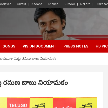
Godavari
Guntur
Kadapa
Krishna
Kurnool
Nellore
Prakasa
SONGS
VISION DOCUMENT
PRESS NOTES
HD PI
పరిశీలకులుగా మెట్ల రమణ బాబు నియామకం
 మెట్ల రమణ బాబు నియామకం