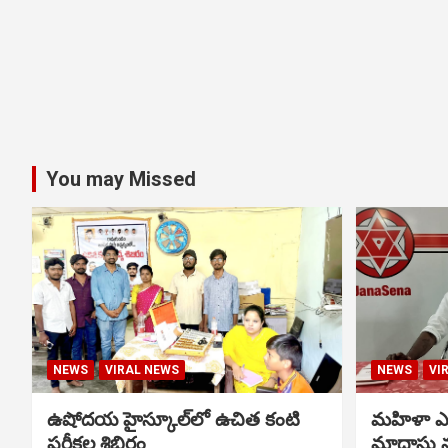
You may Missed
NEWS
VIRAL NEWS
NEWS
VI
ఉషోదయ హైస్కూల్‌లో ఉచిత కంటి
మహిళా ఎస్
పరీక్షల శిబిరం
మాదాసు 