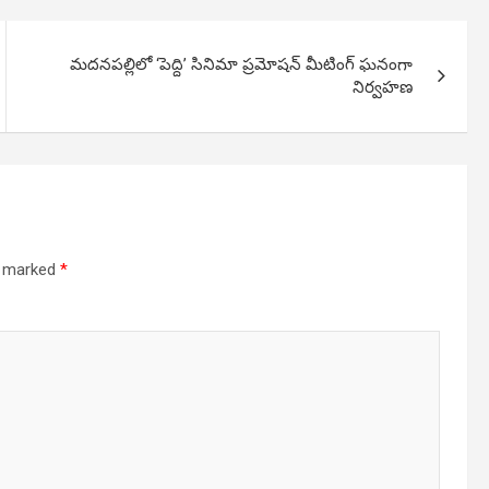
మదనపల్లిలో ‘పెద్ది’ సినిమా ప్రమోషన్ మీటింగ్ ఘనంగా
నిర్వహణ
re marked
*