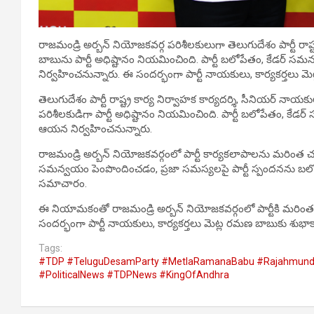
రాజమండ్రి అర్బన్ నియోజకవర్గ పరిశీలకులుగా తెలుగుదేశం పార్టీ రాష
బాబును పార్టీ అధిష్టానం నియమించింది. పార్టీ బలోపేతం, కేడర్ స
నిర్వహించనున్నారు. ఈ సందర్భంగా పార్టీ నాయకులు, కార్యకర్తలు మె
తెలుగుదేశం పార్టీ రాష్ట్ర కార్య నిర్వాహక కార్యదర్శి, సీనియర్ న
పరిశీలకుడిగా పార్టీ అధిష్టానం నియమించింది. పార్టీ బలోపేతం, కేడ
ఆయన నిర్వహించనున్నారు.
రాజమండ్రి అర్బన్ నియోజకవర్గంలో పార్టీ కార్యకలాపాలను మరింత
సమన్వయం పెంపొందించడం, ప్రజా సమస్యలపై పార్టీ స్పందనను బలోప
సమాచారం.
ఈ నియామకంతో రాజమండ్రి అర్బన్ నియోజకవర్గంలో పార్టీకి మరి
సందర్భంగా పార్టీ నాయకులు, కార్యకర్తలు మెట్ల రమణ బాబుకు శుభాకా
Tags:
#TDP #TeluguDesamParty #MetlaRamanaBabu #Rajahmundry
#PoliticalNews #TDPNews #KingOfAndhra