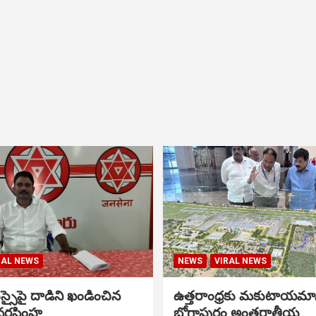
RAL NEWS
NEWS
VIRAL NEWS
సైపై దాడిని ఖండించిన
ఉత్తరాంధ్రకు మకుటాయమ
నరసింహ
భోగాపురం అంతర్జాతీయ