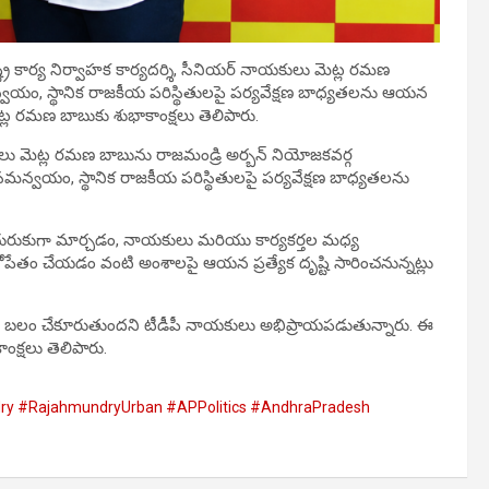
్ట్ర కార్య నిర్వాహక కార్యదర్శి, సీనియర్ నాయకులు మెట్ల రమణ
మన్వయం, స్థానిక రాజకీయ పరిస్థితులపై పర్యవేక్షణ బాధ్యతలను ఆయన
ట్ల రమణ బాబుకు శుభాకాంక్షలు తెలిపారు.
ాయకులు మెట్ల రమణ బాబును రాజమండ్రి అర్బన్ నియోజకవర్గ
ర్ సమన్వయం, స్థానిక రాజకీయ పరిస్థితులపై పర్యవేక్షణ బాధ్యతలను
 చురుకుగా మార్చడం, నాయకులు మరియు కార్యకర్తల మధ్య
ేతం చేయడం వంటి అంశాలపై ఆయన ప్రత్యేక దృష్టి సారించనున్నట్లు
ంత బలం చేకూరుతుందని టీడీపీ నాయకులు అభిప్రాయపడుతున్నారు. ఈ
ంక్షలు తెలిపారు.
 #RajahmundryUrban #APPolitics #AndhraPradesh