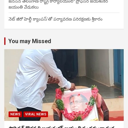
జనసేన తెలంగాణ రాష్ట్ర కార్యాలయంలో ప్రొఫెసర్ జయశంకర్
జయంతి వేడుకలు
నెట్ జీరో హెల్దీ క్యాంపస్’తో పర్యావరణ పరిరక్షణకు శ్రీకారం
You may Missed
NEWS
VIRAL NEWS