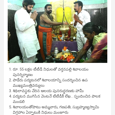
రూ. 55 లక్షల టీటీడీ నిధులతో వర్తనపల్లి శివాలయం
పునర్నిర్మాణం
పాడేరు పర్యటనలో శివాలయాన్ని సందర్శించిన ఉప
ముఖ్యమంత్రివర్యులు
శిథిలావస్థకు చేరిన ఆలయ పునరుద్ధరణకు హామీ
పర్యటన ముగిసిన వెంటనే టీటీడీకీ లేఖ… స్పందించిన పాలక
మండలి
శివాలయంతోపాటు అమ్మవారు, గణపతి, సుబ్రహ్మణ్యస్వామి
విగ్రహాల ఏర్పాటుకి నిధులు మంజూరు