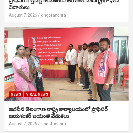
ప్రొఫెసర్ కొత్తపల్లి జయశంకర్ జయంతి సందర్భంగా ఘన
నివాళులు
August 7, 2026
kingofandhra
NEWS
VIRAL NEWS
జనసేన తెలంగాణ రాష్ట్ర కార్యాలయంలో ప్రొఫెసర్
జయశంకర్ జయంతి వేడుకలు
August 7, 2026
kingofandhra