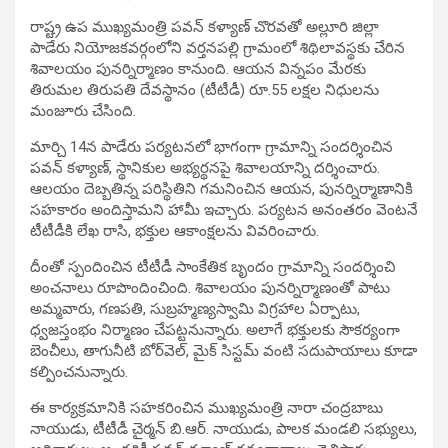
రాష్ట్ర ఉప ముఖ్యమంత్రి పవన్ కళ్యాణ్ చొరవతో అల్లూరి జిల్లా
పాడేరు నియోజకవర్గంలోని వర్తనపల్లి గ్రామంలో శిథిలావస్థకు చేరిన
శివాలయం పునర్నిర్మాణం కానుంది. ఆయన విన్నపం మేరకు
తిరుమల తిరుపతి దేవస్థానం (టీటీడీ) రూ.55 లక్షల నిధులను
మంజూరు చేసింది.
మార్చి 14న పాడేరు పర్యటనలో భాగంగా గ్రామాన్ని సందర్శించిన
పవన్ కళ్యాణ్, స్థానికుల అభ్యర్థనపై శివాలయాన్ని దర్శించారు.
ఆలయం దెబ్బతిన్న పరిస్థితిని గమనించిన ఆయన, పునర్నిర్మాణానికి
సహకారం అందిస్తామని హామీ ఇచ్చారు. పర్యటన అనంతరం వెంటనే
టీటీడీకి లేఖ రాసి, భక్తుల ఆకాంక్షలను వివరించారు.
దీంతో స్పందించిన టీటీడీ సాంకేతిక బృందం గ్రామాన్ని సందర్శించి
అంచనాలు రూపొందించింది. శివాలయం పునర్నిర్మాణంతో పాటు
అమ్మవారు, గణపతి, సుబ్రహ్మణ్యస్వామి విగ్రహాల ఏర్పాటు,
ధ్వజస్తంభం నిర్మాణం చేపట్టనున్నారు. అలాగే భక్తులకు సౌకర్యంగా
బెంచీలు, తాగునీటి బోర్‌వెల్, మైక్ సిస్టమ్ వంటి సదుపాయాలు కూడా
కల్పించనున్నారు.
ఈ కార్యక్రమానికి సహకరించిన ముఖ్యమంత్రి నారా చంద్రబాబు
నాయుడు, టీటీడీ చైర్మన్ బి.ఆర్. నాయుడు, పాలక మండలి సభ్యులు,