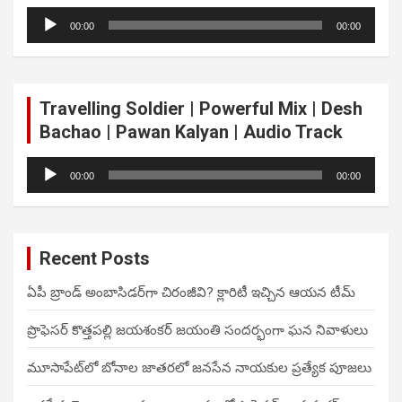
Audio
00:00
00:00
Player
Travelling Soldier | Powerful Mix | Desh
Bachao | Pawan Kalyan | Audio Track
Audio
00:00
00:00
Player
Recent Posts
ఏపీ బ్రాండ్ అంబాసిడర్‌గా చిరంజీవి? క్లారిటీ ఇచ్చిన ఆయన టీమ్
ప్రొఫెసర్ కొత్తపల్లి జయశంకర్ జయంతి సందర్భంగా ఘన నివాళులు
మూసాపేట్‌లో బోనాల జాతరలో జనసేన నాయకుల ప్రత్యేక పూజలు