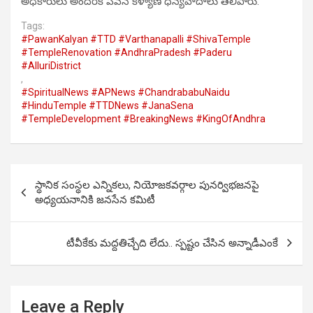
అధికారులు అందరికీ పవన్ కళ్యాణ్ ధన్యవాదాలు తెలిపారు.
Tags:
#PawanKalyan #TTD #Varthanapalli #ShivaTemple
#TempleRenovation #AndhraPradesh #Paderu
#AlluriDistrict
,
#SpiritualNews #APNews #ChandrababuNaidu
#HinduTemple #TTDNews #JanaSena
#TempleDevelopment #BreakingNews #KingOfAndhra
Post
స్థానిక సంస్థల ఎన్నికలు, నియోజకవర్గాల పునర్విభజనపై
navigation
అధ్యయనానికి జనసేన కమిటీ
టీవీకేకు మద్దతిచ్చేది లేదు.. స్పష్టం చేసిన అన్నాడీఎంకే
Leave a Reply