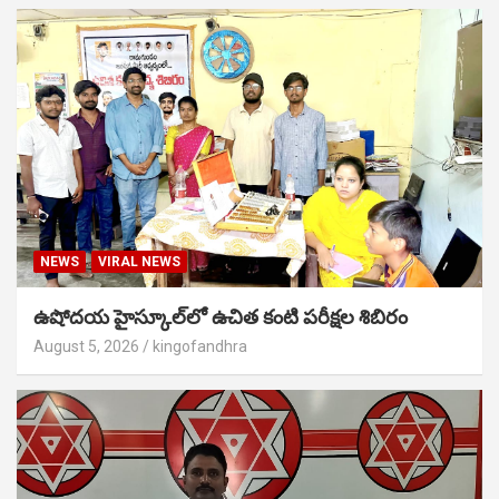
NEWS
VIRAL NEWS
ఉషోదయ హైస్కూల్‌లో ఉచిత కంటి పరీక్షల శిబిరం
August 5, 2026
kingofandhra