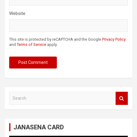
Website
This site is protected by reCAPTCHA and the Google
Privacy Policy
and
Terms of Service
apply.
S
e
a
r
c
JANASENA CARD
h