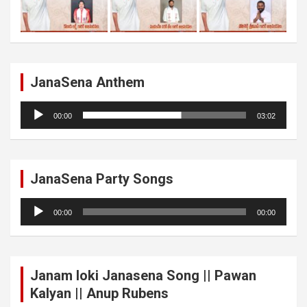
JanaSena Anthem
Audio
00:00
03:02
Player
JanaSena Party Songs
Audio
00:00
00:00
Player
Janam loki Janasena Song || Pawan
Kalyan || Anup Rubens