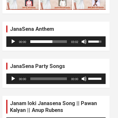
JanaSena Anthem
Audio
Use
00:00
03:02
Player
Up/Down
Arrow
keys
to
JanaSena Party Songs
increase
or
Audio
Use
decrease
00:00
00:00
Player
Up/Down
volume.
Arrow
keys
to
Janam loki Janasena Song || Pawan
increase
Kalyan || Anup Rubens
or
decrease