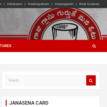
m
Srikakulam
Visakhapatnam
Vizianagaram
West Godavari
CTURES
S
e
a
r
c
JANASENA CARD
h