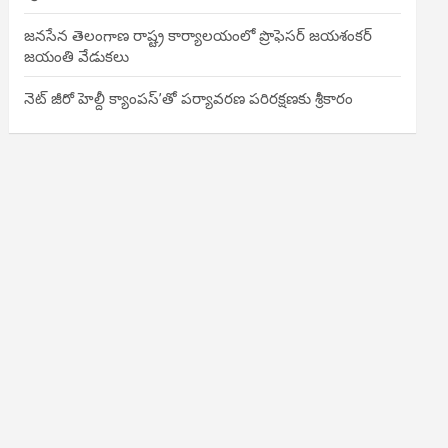
జనసేన తెలంగాణ రాష్ట్ర కార్యాలయంలో ప్రొఫెసర్ జయశంకర్
జయంతి వేడుకలు
నెట్ జీరో హెల్దీ క్యాంపస్’తో పర్యావరణ పరిరక్షణకు శ్రీకారం