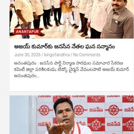
ANANTAPUR
అజయ్ కుమార్‌కు జనసేన నేతల ఘన సన్మానం
June 30, 2026
kingofandhra
No Comments
అనంతపురం : జనసేన పార్టీ నిర్మాణ సారథుల సమాచార సేకరణ
కమిటీ జిల్లా పరిశీలకుడు, టిడ్కో చైర్మన్ వేములపాటి అజయ్ కుమార్
అనంతపురం…