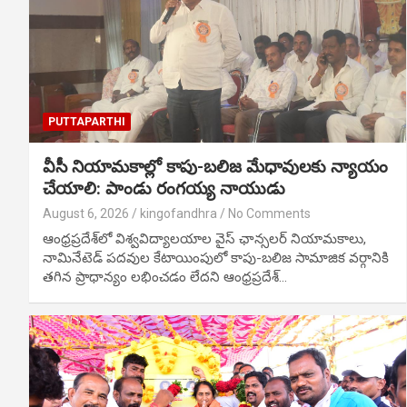
PUTTAPARTHI
వీసీ నియామకాల్లో కాపు-బలిజ మేధావులకు న్యాయం
చేయాలి: పాండు రంగయ్య నాయుడు
August 6, 2026
kingofandhra
No Comments
ఆంధ్రప్రదేశ్‌లో విశ్వవిద్యాలయాల వైస్‌ ఛాన్సలర్ నియామకాలు,
నామినేటెడ్ పదవుల కేటాయింపులో కాపు-బలిజ సామాజిక వర్గానికి
తగిన ప్రాధాన్యం లభించడం లేదని ఆంధ్రప్రదేశ్…