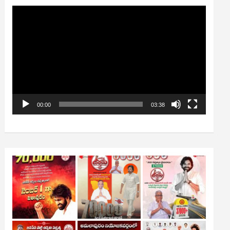
Video
Player
00:00
03:38