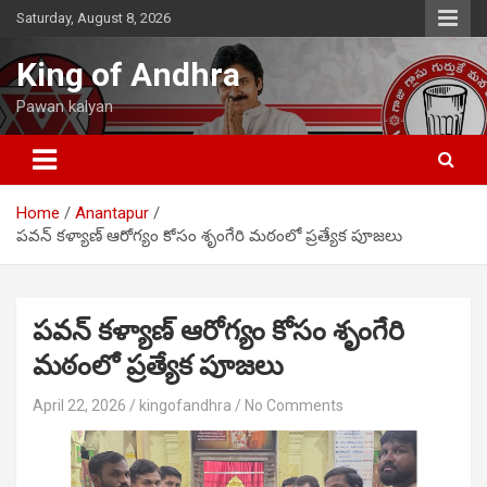
Skip
Saturday, August 8, 2026
to
content
King of Andhra
Pawan kalyan
Home
Anantapur
పవన్ కళ్యాణ్ ఆరోగ్యం కోసం శృంగేరి మఠంలో ప్రత్యేక పూజలు
పవన్ కళ్యాణ్ ఆరోగ్యం కోసం శృంగేరి
మఠంలో ప్రత్యేక పూజలు
April 22, 2026
kingofandhra
No Comments