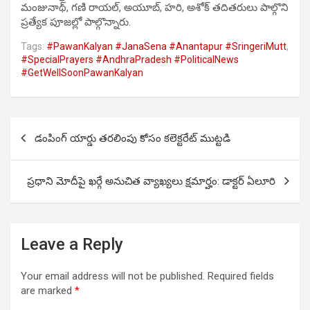
మంజునాథ్, గణి రాయల్, అయూబ్, హరి, అశోక్ తదితరులు పాల్గొని
ప్రత్యేక పూజల్లో పాల్గొన్నారు.
Tags:
#PawanKalyan #JanaSena #Anantapur #SringeriMutt
,
#SpecialPrayers #AndhraPradesh #PoliticalNews
#GetWellSoonPawanKalyan
Post
డంపింగ్ యార్డు తరలింపు కోసం కలెక్టరేట్ ముట్టడి
navigation
ప్రధాని మోదీపై ఖర్గే అనుచిత వ్యాఖ్యలు క్షమార్హం: డాక్టర్ ఏలూరి
Leave a Reply
Your email address will not be published.
Required fields
are marked
*