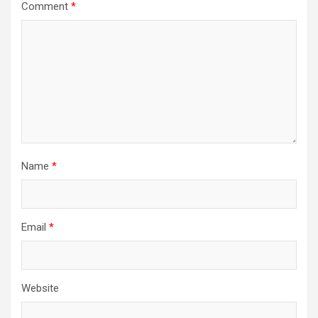
Comment
*
Name
*
Email
*
Website