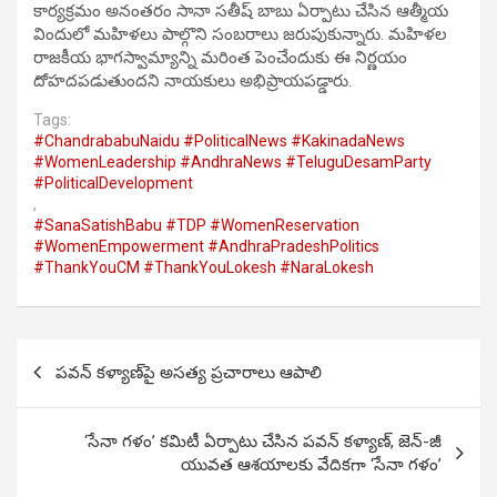
కార్యక్రమం అనంతరం సానా సతీష్ బాబు ఏర్పాటు చేసిన ఆత్మీయ
విందులో మహిళలు పాల్గొని సంబరాలు జరుపుకున్నారు. మహిళల
రాజకీయ భాగస్వామ్యాన్ని మరింత పెంచేందుకు ఈ నిర్ణయం
దోహదపడుతుందని నాయకులు అభిప్రాయపడ్డారు.
Tags:
#ChandrababuNaidu #PoliticalNews #KakinadaNews
#WomenLeadership #AndhraNews #TeluguDesamParty
#PoliticalDevelopment
,
#SanaSatishBabu #TDP #WomenReservation
#WomenEmpowerment #AndhraPradeshPolitics
#ThankYouCM #ThankYouLokesh #NaraLokesh
Post
పవన్ కళ్యాణ్‌పై అసత్య ప్రచారాలు ఆపాలి
navigation
‘సేనా గళం’ కమిటీ ఏర్పాటు చేసిన పవన్ కళ్యాణ్, జెన్-జీ
యువత ఆశయాలకు వేదికగా ‘సేనా గళం’