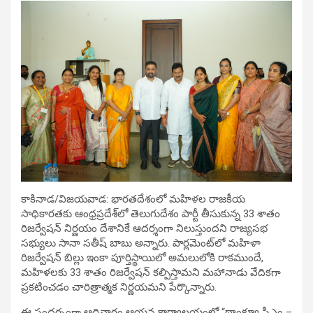
కాకినాడ/విజయవాడ: భారతదేశంలో మహిళల రాజకీయ
సాధికారతకు ఆంధ్రప్రదేశ్‌లో తెలుగుదేశం పార్టీ తీసుకున్న 33 శాతం
రిజర్వేషన్ నిర్ణయం దేశానికే ఆదర్శంగా నిలుస్తుందని రాజ్యసభ
సభ్యులు సానా సతీష్ బాబు అన్నారు. పార్లమెంట్‌లో మహిళా
రిజర్వేషన్ బిల్లు ఇంకా పూర్తిస్థాయిలో అమలులోకి రాకముందే,
మహిళలకు 33 శాతం రిజర్వేషన్ కల్పిస్తామని మహానాడు వేదికగా
ప్రకటించడం చారిత్రాత్మక నిర్ణయమని పేర్కొన్నారు.
ఈ సందర్భంగా ఆదివారం ఆయన కార్యాలయంలో “థాంక్యూ సీఎం –