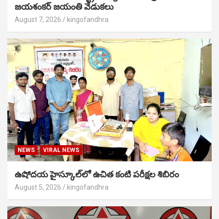
జయశంకర్ జయంతి వేడుకలు
August 7, 2026
kingofandhra
NEWS
VIRAL NEWS
ఉషోదయ హైస్కూల్‌లో ఉచిత కంటి పరీక్షల శిబిరం
August 5, 2026
kingofandhra