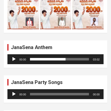
JanaSena Anthem
Audio
00:00
03:02
Player
JanaSena Party Songs
Audio
00:00
00:00
Player