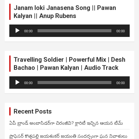
Janam loki Janasena Song || Pawan
Kalyan || Anup Rubens
Audio
00:00
00:00
Player
Travelling Soldier | Powerful Mix | Desh
Bachao | Pawan Kalyan | Audio Track
Audio
00:00
00:00
Player
Recent Posts
ఏపీ బ్రాండ్ అంబాసిడర్‌గా చిరంజీవి? క్లారిటీ ఇచ్చిన ఆయన టీమ్
ప్రొఫెసర్ కొత్తపల్లి జయశంకర్ జయంతి సందర్భంగా ఘన నివాళులు