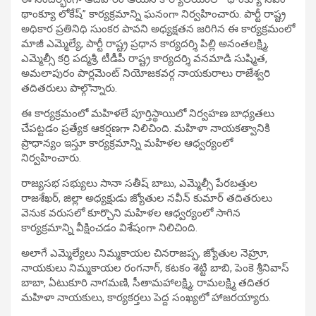
థాంక్యూ లోకేష్” కార్యక్రమాన్ని ఘనంగా నిర్వహించారు. పార్టీ రాష్ట్ర
అధికార ప్రతినిధి సుంకర పావని అధ్యక్షతన జరిగిన ఈ కార్యక్రమంలో
మాజీ ఎమ్మెల్యే, పార్టీ రాష్ట్ర ప్రధాన కార్యదర్శి పిల్లి అనంతలక్ష్మి,
ఎమ్మెల్సీ కర్రి పద్మశ్రీ, టీడీపీ రాష్ట్ర కార్యదర్శి వనమాడి సుష్మిత,
అమలాపురం పార్లమెంట్ నియోజకవర్గ నాయకురాలు రాజేశ్వరి
తదితరులు పాల్గొన్నారు.
ఈ కార్యక్రమంలో మహిళలే పూర్తిస్థాయిలో నిర్వహణ బాధ్యతలు
చేపట్టడం ప్రత్యేక ఆకర్షణగా నిలిచింది. మహిళా నాయకత్వానికి
ప్రాధాన్యం ఇస్తూ కార్యక్రమాన్ని మహిళల ఆధ్వర్యంలో
నిర్వహించారు.
రాజ్యసభ సభ్యులు సానా సతీష్ బాబు, ఎమ్మెల్సీ పేరబత్తుల
రాజశేఖర్, జిల్లా అధ్యక్షుడు జ్యోతుల నవీన్ కుమార్ తదితరులు
వెనుక వరుసలో కూర్చొని మహిళల ఆధ్వర్యంలో సాగిన
కార్యక్రమాన్ని వీక్షించడం విశేషంగా నిలిచింది.
అలాగే ఎమ్మెల్యేలు నిమ్మకాయల చినరాజప్ప, జ్యోతుల నెహ్రూ,
నాయకులు నిమ్మకాయల రంగనాగ్, కటకం శెట్టి బాబి, పెంకె శ్రీనివాస్
బాబా, ఏటుకూరి నాగమణి, సీతామహాలక్ష్మి, రామలక్ష్మి తదితర
మహిళా నాయకులు, కార్యకర్తలు పెద్ద సంఖ్యలో హాజరయ్యారు.