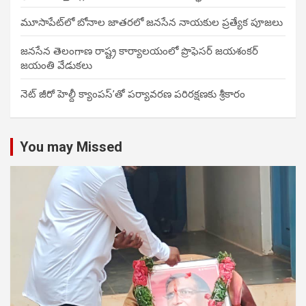
మూసాపేట్‌లో బోనాల జాతరలో జనసేన నాయకుల ప్రత్యేక పూజలు
జనసేన తెలంగాణ రాష్ట్ర కార్యాలయంలో ప్రొఫెసర్ జయశంకర్
జయంతి వేడుకలు
నెట్ జీరో హెల్దీ క్యాంపస్’తో పర్యావరణ పరిరక్షణకు శ్రీకారం
You may Missed