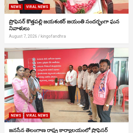
NEWS
VIRAL NEWS
ప్రొఫెసర్ కొత్తపల్లి జయశంకర్ జయంతి సందర్భంగా ఘన
నివాళులు
August 7, 2026
kingofandhra
NEWS
VIRAL NEWS
జనసేన తెలంగాణ రాష్ట్ర కార్యాలయంలో ప్రొఫెసర్