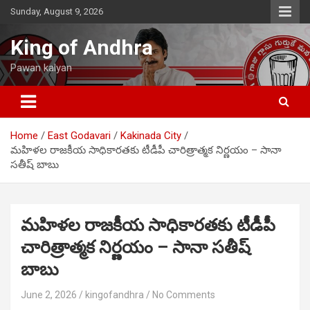
Skip
Sunday, August 9, 2026
to
content
King of Andhra
Pawan kalyan
Home
East Godavari
Kakinada City
మహిళల రాజకీయ సాధికారతకు టీడీపీ చారిత్రాత్మక నిర్ణయం – సానా
సతీష్ బాబు
మహిళల రాజకీయ సాధికారతకు టీడీపీ
చారిత్రాత్మక నిర్ణయం – సానా సతీష్
బాబు
June 2, 2026
kingofandhra
No Comments