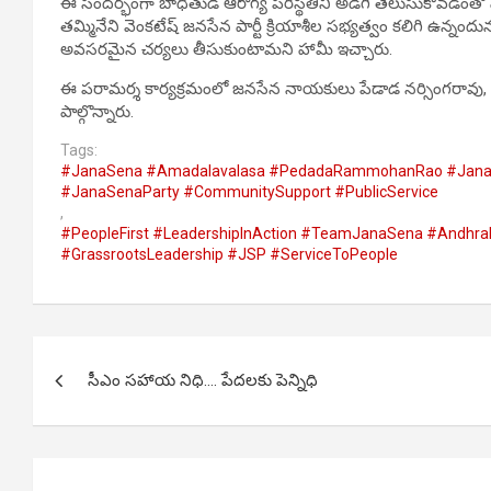
ఈ సందర్భంగా బాధితుడి ఆరోగ్య పరిస్థితిని అడిగి తెలుసుకోవడంతో ప
తమ్మినేని వెంకటేష్ జనసేన పార్టీ క్రియాశీల సభ్యత్వం కలిగి ఉన్న
అవసరమైన చర్యలు తీసుకుంటామని హామీ ఇచ్చారు.
ఈ పరామర్శ కార్యక్రమంలో జనసేన నాయకులు పేడాడ నర్సింగరావు, శిర్
పాల్గొన్నారు.
Tags:
#JanaSena #Amadalavalasa #PedadaRammohanRao #JanaSai
#JanaSenaParty #CommunitySupport #PublicService
,
#PeopleFirst #LeadershipInAction #TeamJanaSena #AndhraPr
#GrassrootsLeadership #JSP #ServiceToPeople
Post
సీఎం సహాయ నిధి…. పేదలకు పెన్నిధి
navigation