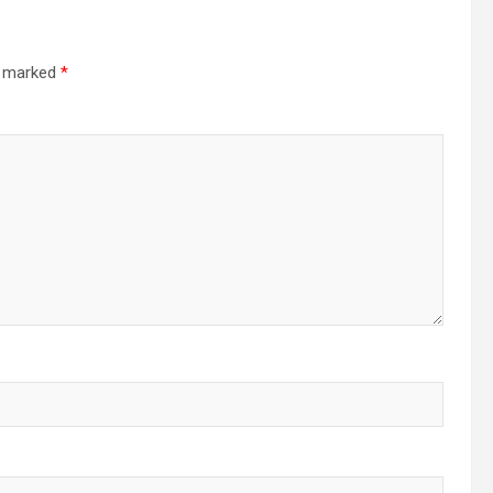
re marked
*