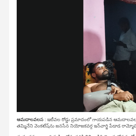
ఆమదాలవలస :
ఇటీవల రోడ్డు ప్రమాదంలో గాయపడిన ఆమదాలవలస 
తమ్మినేని వెంకటేష్‌ను జనసేన నియోజకవర్గ ఇన్‌చార్జి పేడాడ రామ్మ