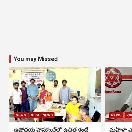
You may Missed
NEWS
VIRAL NEWS
NEWS
VI
ఉషోదయ హైస్కూల్‌లో ఉచిత కంటి
మహిళా ఎస్