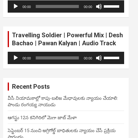
Audio
Use
volume.
00:00
00:00
Player
Up/Down
Arrow
keys
to
Travelling Soldier | Powerful Mix | Desh
increase
Bachao | Pawan Kalyan | Audio Track
or
decrease
Audio
Use
volume.
00:00
00:00
Player
Up/Down
Arrow
keys
to
Recent Posts
increase
or
వీసీ నియామకాల్లో కాపు-బలిజ మేధావులకు న్యాయం చేయాలి:
decrease
పాండు రంగయ్య నాయుడు
volume.
ఆగస్టు 12న కనిగిరిలో మెగా జాబ్ మేళా
సెప్టెంబర్ 15 నుంచి అగ్రిగోల్డ్ బాధితులకు న్యాయం చేసే ప్రక్రియ
ప్రారంభం