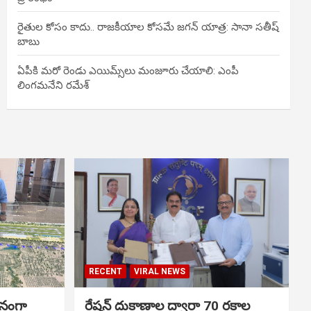
రైతుల కోసం కాదు.. రాజకీయాల కోసమే జగన్ యాత్ర: సానా సతీష్
బాబు
ఏపీకి మరో రెండు ఎయిమ్స్‌లు మంజూరు చేయాలి: ఎంపీ
లింగమనేని రమేశ్
RECENT
VIRAL NEWS
ానంగా
రేషన్ దుకాణాల ద్వారా 70 రకాల