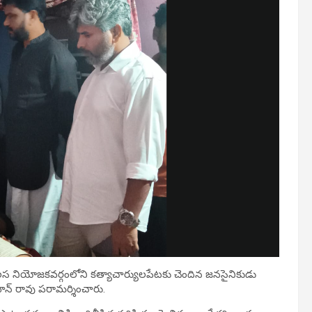
నియోజకవర్గంలోని కత్యాచార్యులపేటకు చెందిన జనసైనికుడు
ోహన్ రావు పరామర్శించారు.