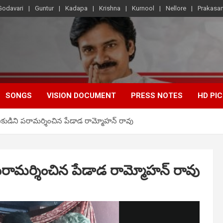
Godavari
Guntur
Kadapa
Krishna
Kurnool
Nellore
Prakasa
SONGS
VISION DOCUMENT
PRESS NOTES
HD PI
నికుడిని పరామర్శించిన పేడాడ రామ్మోహన్ రావు
 పరామర్శించిన పేడాడ రామ్మోహన్ రావు