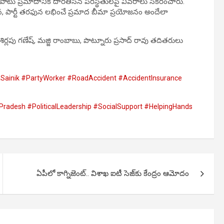
ాటు ప్రమాదానికి దారితీసిన పరిస్థితులపై వివరాలు సేకరించారు.
ందున, పార్టీ తరఫున లభించే ప్రమాద బీమా ప్రయోజనం అందేలా
లపు గణేష్, మజ్జి రాంబాబు, పొట్నూరు ప్రసాద్ రావు తదితరులు
nik #PartyWorker #RoadAccident #AccidentInsurance
adesh #PoliticalLeadership #SocialSupport #HelpingHands
ఏపీలో కాగ్నిజెంట్.. విశాఖ ఐటీ సెజ్‌కు కేంద్రం ఆమోదం