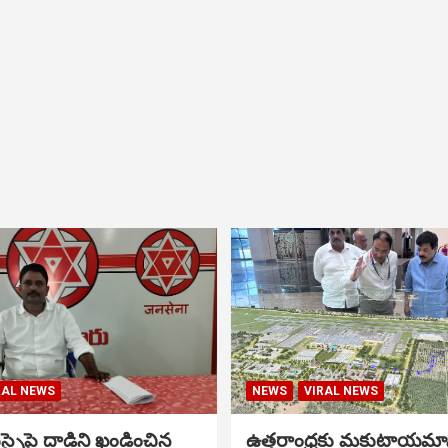
RAL NEWS
NEWS
VIRAL NEWS
సైపై దాడిని ఖండించిన
ఉత్తరాంధ్రకు మకుటాయమ