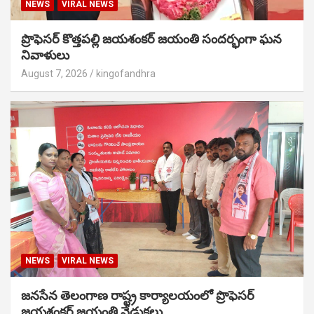
NEWS
VIRAL NEWS
ప్రొఫెసర్ కొత్తపల్లి జయశంకర్ జయంతి సందర్భంగా ఘన
నివాళులు
August 7, 2026
kingofandhra
NEWS
VIRAL NEWS
జనసేన తెలంగాణ రాష్ట్ర కార్యాలయంలో ప్రొఫెసర్
జయశంకర్ జయంతి వేడుకలు