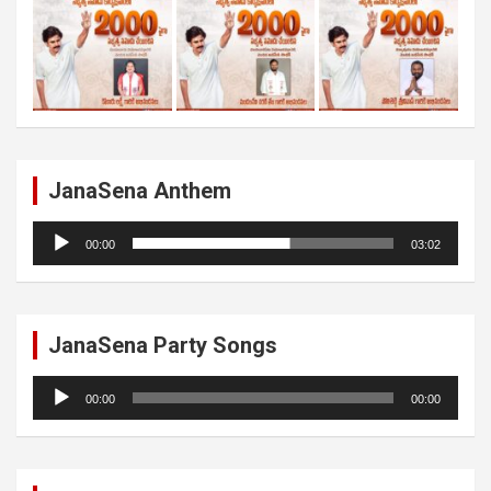
JanaSena Anthem
Audio
00:00
03:02
Player
JanaSena Party Songs
Audio
00:00
00:00
Player