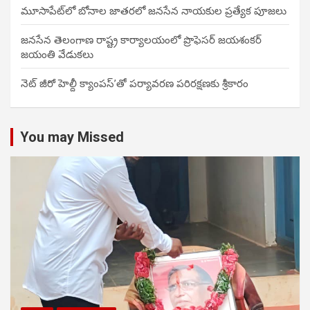
మూసాపేట్‌లో బోనాల జాతరలో జనసేన నాయకుల ప్రత్యేక పూజలు
జనసేన తెలంగాణ రాష్ట్ర కార్యాలయంలో ప్రొఫెసర్ జయశంకర్
జయంతి వేడుకలు
నెట్ జీరో హెల్దీ క్యాంపస్’తో పర్యావరణ పరిరక్షణకు శ్రీకారం
You may Missed