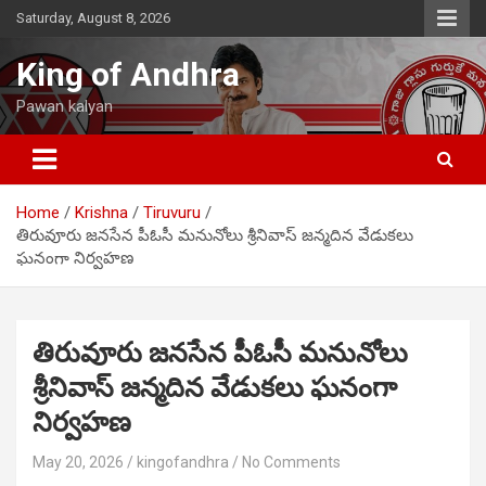
Skip
Saturday, August 8, 2026
to
content
King of Andhra
Pawan kalyan
Home
Krishna
Tiruvuru
తిరువూరు జనసేన పీఓసీ మనునోలు శ్రీనివాస్ జన్మదిన వేడుకలు
ఘనంగా నిర్వహణ
తిరువూరు జనసేన పీఓసీ మనునోలు
శ్రీనివాస్ జన్మదిన వేడుకలు ఘనంగా
నిర్వహణ
May 20, 2026
kingofandhra
No Comments