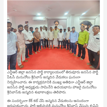
ఎన్టీఆర్ జిల్లా జనసేన పార్టీ కార్యాలయంలో తిరువూరు జనసేన పార్టీ
పీఓసీ మనునోలు శ్రీనివాస్ జన్మదిన వేడుకలు ఘనంగా
నిర్వహించారు. ఈ కార్యక్రమానికి ముఖ్య అతిథిగా ఎన్టీఆర్ జిల్లా
జనసేన పార్టీ అధ్యక్షుడు సామినేని ఉదయభాను హాజరై మనునోలు
శ్రీనివాస్‌కు జన్మదిన శుభాకాంక్షలు తెలిపారు.
ఈ సందర్భంగా కేక్ కట్ చేసి జన్మదిన వేడుకలను ఆనందంగా
జరుపుకున్నారు. పార్టీ అభివృద్ధికి మనునోలు శ్రీనివాస్ చేస్తున్న కృషిని