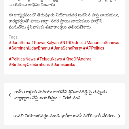
నాయకులు అభినందించారు.
ఈ కార్యక్రమంలో తిరువూరు నియోజకవర్గ జనసేన పార్టీ నాయకులు,
కార్యకర్తలతో పాటు జిల్లా, నగర స్థాయి నాయకులు పాల్గొని
మనునోలు శ్రీనివాస్‌కు శుభాకాంక్షలు తెలియజేశారు.
Tags:
#JanaSena #PawanKalyan #NTRDistrict #ManunoluSrinivas
#SamineniUdayBhanu #JanaSenaParty #APPolitics
,
#PoliticalNews #TeluguNews #KingOfAndhra
#BirthdayCelebrations #Janasainiks
Post
రామ్ తాళ్లూరి మరియు బాలినేని శ్రీనివాసరెడ్డి పై తప్పుడు
navigation
వ్యాఖ్యలు చేస్తే తాటతీస్తాం – చీకటి వంశీ
కావలి నియోజకవర్గం నుండి భారీగా జనసేనలోకి భారీ చేరికలు