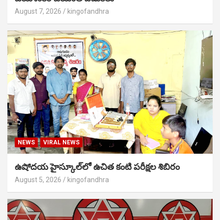
August 7, 2026
kingofandhra
NEWS
VIRAL NEWS
ఉషోదయ హైస్కూల్‌లో ఉచిత కంటి పరీక్షల శిబిరం
August 5, 2026
kingofandhra