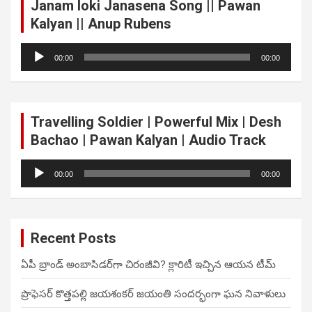
Janam loki Janasena Song || Pawan
Kalyan || Anup Rubens
Audio
00:00
00:00
Player
Travelling Soldier | Powerful Mix | Desh
Bachao | Pawan Kalyan | Audio Track
Audio
00:00
00:00
Player
Recent Posts
ఏపీ బ్రాండ్ అంబాసిడర్‌గా చిరంజీవి? క్లారిటీ ఇచ్చిన ఆయన టీమ్
ప్రొఫెసర్ కొత్తపల్లి జయశంకర్ జయంతి సందర్భంగా ఘన నివాళులు