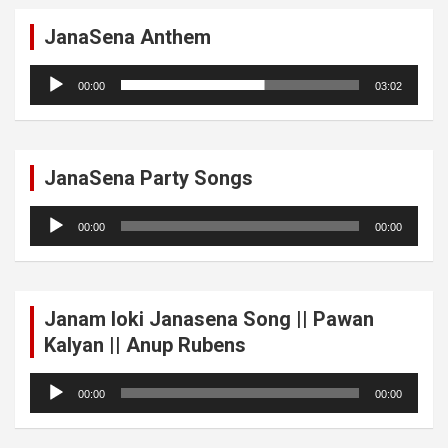
JanaSena Anthem
Audio
00:00
03:02
Player
JanaSena Party Songs
Audio
00:00
00:00
Player
Janam loki Janasena Song || Pawan
Kalyan || Anup Rubens
Audio
00:00
00:00
Player