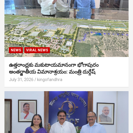
NEWS
VIRAL NEWS
ఉత్తరాంధ్రకు మకుటాయమానంగా భోగాపురం
అంతర్జాతీయ విమానాశ్రయం: మంత్రి దుర్గేష్
July 31, 2026
kingofandhra