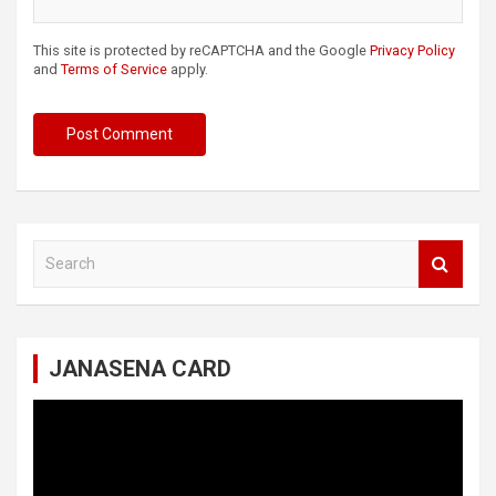
This site is protected by reCAPTCHA and the Google
Privacy Policy
and
Terms of Service
apply.
S
e
a
r
c
JANASENA CARD
h
Video
Player