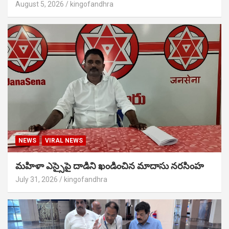
August 5, 2026
kingofandhra
NEWS
VIRAL NEWS
మహిళా ఎస్సైపై దాడిని ఖండించిన మాదాసు నరసింహ
July 31, 2026
kingofandhra