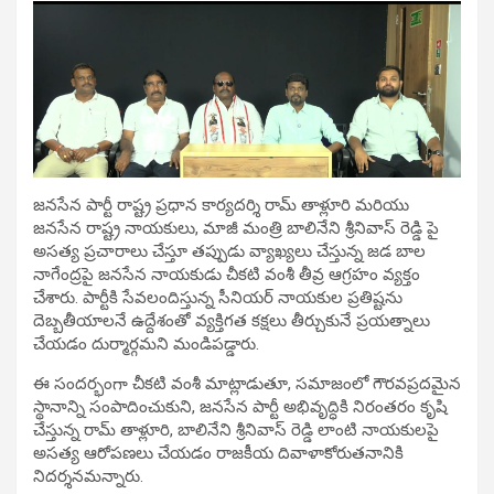
జనసేన పార్టీ రాష్ట్ర ప్రధాన కార్యదర్శి రామ్ తాళ్లూరి మరియు
జనసేన రాష్ట్ర నాయకులు, మాజీ మంత్రి బాలినేని శ్రీనివాస్ రెడ్డి పై
అసత్య ప్రచారాలు చేస్తూ తప్పుడు వ్యాఖ్యలు చేస్తున్న జడ బాల
నాగేంద్రపై జనసేన నాయకుడు చీకటి వంశీ తీవ్ర ఆగ్రహం వ్యక్తం
చేశారు. పార్టీకి సేవలందిస్తున్న సీనియర్ నాయకుల ప్రతిష్టను
దెబ్బతీయాలనే ఉద్దేశంతో వ్యక్తిగత కక్షలు తీర్చుకునే ప్రయత్నాలు
చేయడం దుర్మార్గమని మండిపడ్డారు.
ఈ సందర్భంగా చీకటి వంశీ మాట్లాడుతూ, సమాజంలో గౌరవప్రదమైన
స్థానాన్ని సంపాదించుకుని, జనసేన పార్టీ అభివృద్ధికి నిరంతరం కృషి
చేస్తున్న రామ్ తాళ్లూరి, బాలినేని శ్రీనివాస్ రెడ్డి లాంటి నాయకులపై
అసత్య ఆరోపణలు చేయడం రాజకీయ దివాళాకోరుతనానికి
నిదర్శనమన్నారు.