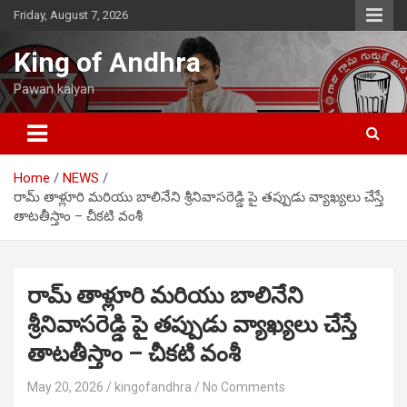
Skip
Friday, August 7, 2026
to
content
King of Andhra
Pawan kalyan
Home
NEWS
రామ్ తాళ్లూరి మరియు బాలినేని శ్రీనివాసరెడ్డి పై తప్పుడు వ్యాఖ్యలు చేస్తే
తాటతీస్తాం – చీకటి వంశీ
రామ్ తాళ్లూరి మరియు బాలినేని
శ్రీనివాసరెడ్డి పై తప్పుడు వ్యాఖ్యలు చేస్తే
తాటతీస్తాం – చీకటి వంశీ
May 20, 2026
kingofandhra
No Comments