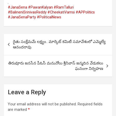
,
#JanaSena #PawanKalyan #RamTalluri
#BalineniSrinivasReddy #CheekatiVamsi #APPolitics
#JanaSenaParty #PoliticalNews
Post
రైతు సంక్షేమమే లక్ష్యం.. మార్కెట్ కమిటీ సమావేశంలో ఎమ్మెల్యే
navigation
ఆనందరావు
తిరువూరు జనసేన పీఓసీ మనునోలు శ్రీనివాస్ జన్మదిన వేడుకలు
ఘనంగా నిర్వహణ
Leave a Reply
Your email address will not be published.
Required fields
are marked
*