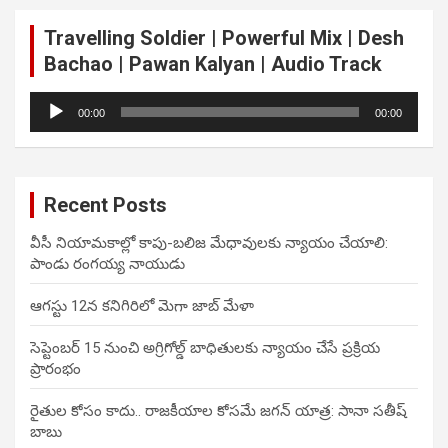
Travelling Soldier | Powerful Mix | Desh
Bachao | Pawan Kalyan | Audio Track
Audio
00:00
00:00
Player
Recent Posts
వీసీ నియామకాల్లో కాపు-బలిజ మేధావులకు న్యాయం చేయాలి:
పాండు రంగయ్య నాయుడు
ఆగస్టు 12న కనిగిరిలో మెగా జాబ్ మేళా
సెప్టెంబర్ 15 నుంచి అగ్రిగోల్డ్ బాధితులకు న్యాయం చేసే ప్రక్రియ
ప్రారంభం
రైతుల కోసం కాదు.. రాజకీయాల కోసమే జగన్ యాత్ర: సానా సతీష్
బాబు