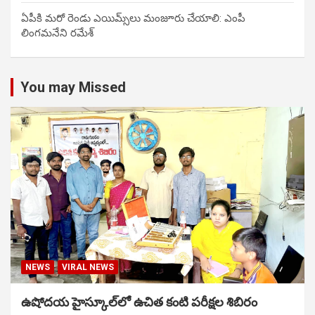
ఏపీకి మరో రెండు ఎయిమ్స్‌లు మంజూరు చేయాలి: ఎంపీ
లింగమనేని రమేశ్
You may Missed
NEWS
VIRAL NEWS
ఉషోదయ హైస్కూల్‌లో ఉచిత కంటి పరీక్షల శిబిరం