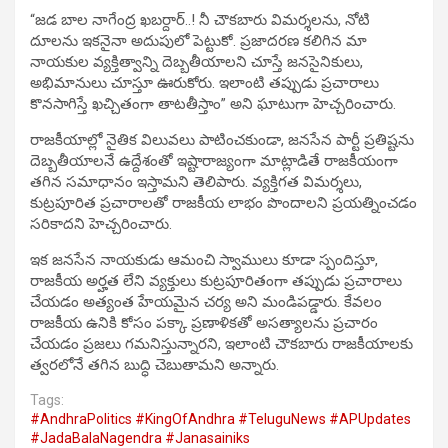
“జడ బాల నాగేంద్ర ఖబర్దార్..! నీ చౌకబారు విమర్శలను, నోటి
దూలను ఇకనైనా అదుపులో పెట్టుకో. ప్రజాదరణ కలిగిన మా
నాయకుల వ్యక్తిత్వాన్ని దెబ్బతీయాలని చూస్తే జనసైనికులు,
అభిమానులు చూస్తూ ఊరుకోరు. ఇలాంటి తప్పుడు ప్రచారాలు
కొనసాగిస్తే ఖచ్చితంగా తాటతీస్తాం” అని ఘాటుగా హెచ్చరించారు.
రాజకీయాల్లో నైతిక విలువలు పాటించకుండా, జనసేన పార్టీ ప్రతిష్టను
దెబ్బతీయాలనే ఉద్దేశంతో ఇష్టారాజ్యంగా మాట్లాడితే రాజకీయంగా
తగిన సమాధానం ఇస్తామని తెలిపారు. వ్యక్తిగత విమర్శలు,
కుట్రపూరిత ప్రచారాలతో రాజకీయ లాభం పొందాలని ప్రయత్నించడం
సరికాదని హెచ్చరించారు.
ఇక జనసేన నాయకుడు ఆమంచి స్వాములు కూడా స్పందిస్తూ,
రాజకీయ అర్హత లేని వ్యక్తులు కుట్రపూరితంగా తప్పుడు ప్రచారాలు
చేయడం అత్యంత హేయమైన చర్య అని మండిపడ్డారు. కేవలం
రాజకీయ ఉనికి కోసం పక్కా ప్రణాళికతో అసత్యాలను ప్రచారం
చేయడం ప్రజలు గమనిస్తున్నారని, ఇలాంటి చౌకబారు రాజకీయాలకు
త్వరలోనే తగిన బుద్ధి చెబుతామని అన్నారు.
Tags:
#AndhraPolitics #KingOfAndhra #TeluguNews #APUpdates
#JadaBalaNagendra #Janasainiks