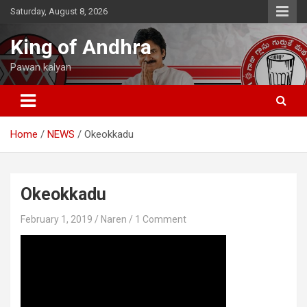
Skip
Saturday, August 8, 2026
to
content
King of Andhra
Pawan kalyan
Home
NEWS
Okeokkadu
Okeokkadu
February 1, 2019
Naren
1 Comment