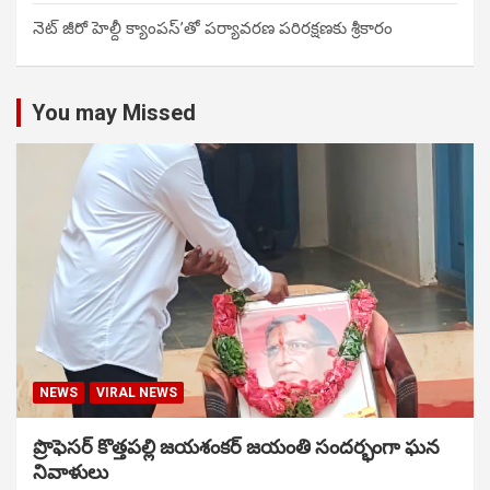
నెట్ జీరో హెల్దీ క్యాంపస్’తో పర్యావరణ పరిరక్షణకు శ్రీకారం
You may Missed
NEWS
VIRAL NEWS
ప్రొఫెసర్ కొత్తపల్లి జయశంకర్ జయంతి సందర్భంగా ఘన
నివాళులు