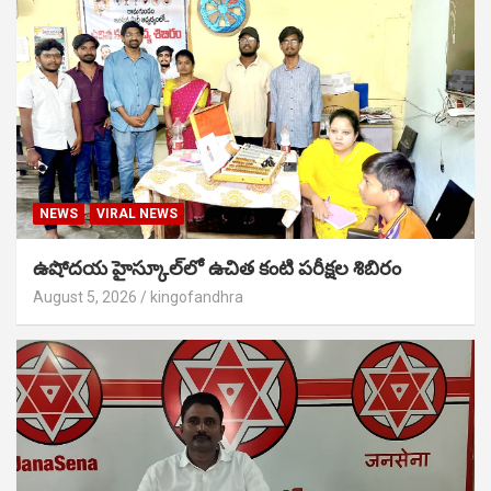
NEWS
VIRAL NEWS
ఉషోదయ హైస్కూల్‌లో ఉచిత కంటి పరీక్షల శిబిరం
August 5, 2026
kingofandhra