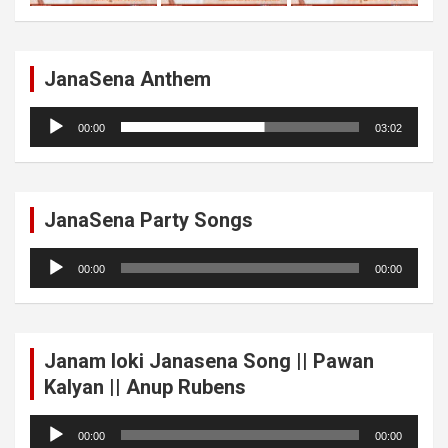
JanaSena Anthem
Audio
00:00
03:02
Player
JanaSena Party Songs
Audio
00:00
00:00
Player
Janam loki Janasena Song || Pawan
Kalyan || Anup Rubens
Audio
00:00
00:00
Player