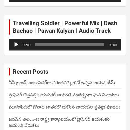
Travelling Soldier | Powerful Mix | Desh
Bachao | Pawan Kalyan | Audio Track
Audio
00:00
00:00
Player
Recent Posts
ఏపీ బ్రాండ్ అంబాసిడర్‌గా చిరంజీవి? క్లారిటీ ఇచ్చిన ఆయన టీమ్
ప్రొఫెసర్ కొత్తపల్లి జయశంకర్ జయంతి సందర్భంగా ఘన నివాళులు
మూసాపేట్‌లో బోనాల జాతరలో జనసేన నాయకుల ప్రత్యేక పూజలు
జనసేన తెలంగాణ రాష్ట్ర కార్యాలయంలో ప్రొఫెసర్ జయశంకర్
జయంతి వేడుకలు