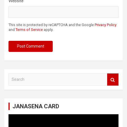
Website
This site is protected by reCAPTCHA and the Google
Privacy Policy
and
Terms of Service
apply.
S
e
a
r
c
JANASENA CARD
h
Video
Player