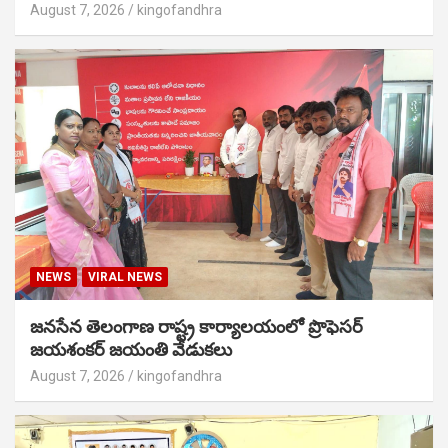
August 7, 2026
kingofandhra
NEWS
VIRAL NEWS
జనసేన తెలంగాణ రాష్ట్ర కార్యాలయంలో ప్రొఫెసర్
జయశంకర్ జయంతి వేడుకలు
August 7, 2026
kingofandhra