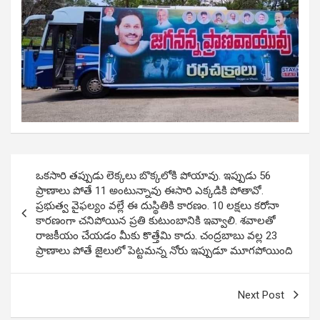
Post
ఒకసారి తప్పుడు లెక్కలు బొక్కలోకి పోయావు. ఇప్పుడు 56
navigation
ప్రాణాలు పోతే 11 అంటున్నావు ఈసారి ఎక్కడికి పోతావో.
ప్రభుత్వ వైఫల్యం వల్లే ఈ దుస్థితికి కారణం. 10 లక్షలు కరోనా
కారణంగా చనిపోయిన ప్రతి కుటుంబానికి ఇవ్వాలి. శవాలతో
రాజకీయం చేయడం మీకు కొత్తేమి కాదు. చంద్రబాబు వల్ల 23
ప్రాణాలు పోతే జైలులో పెట్టమన్న నోరు ఇప్పుడూ మూగపోయింది
Next Post