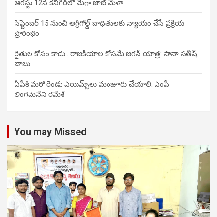
ఆగస్టు 12న కనిగిరిలో మెగా జాబ్ మేళా
సెప్టెంబర్ 15 నుంచి అగ్రిగోల్డ్ బాధితులకు న్యాయం చేసే ప్రక్రియ
ప్రారంభం
రైతుల కోసం కాదు.. రాజకీయాల కోసమే జగన్ యాత్ర: సానా సతీష్
బాబు
ఏపీకి మరో రెండు ఎయిమ్స్‌లు మంజూరు చేయాలి: ఎంపీ
లింగమనేని రమేశ్
You may Missed