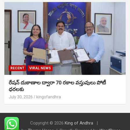
RECENT
VIRAL NEWS
రేషన్ దుకాణాల ద్వారా 70 రకాల వస్తువులు పోటీ
ధరలకు
July 30, 2026
kingofandhra
Copyright © 2026
King of Andhra