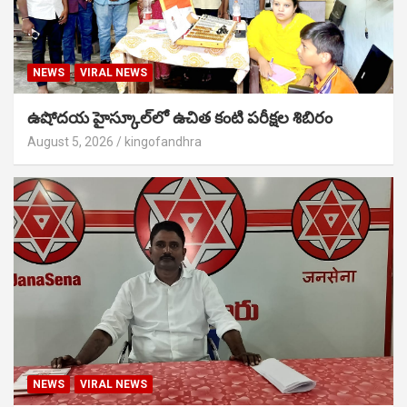
NEWS
VIRAL NEWS
ఉషోదయ హైస్కూల్‌లో ఉచిత కంటి పరీక్షల శిబిరం
August 5, 2026
kingofandhra
NEWS
VIRAL NEWS