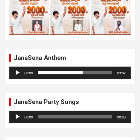
JanaSena Anthem
Audio
00:00
03:02
Player
JanaSena Party Songs
Audio
00:00
00:00
Player