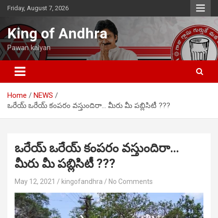
Skip
Friday, August 7, 2026
to
content
King of Andhra
Pawan kalyan
Home
NEWS
ఒరేయ్ ఒరేయ్ కంపరం వస్తుందిరా… మీరు మీ పబ్లిసిటీ ???
ఒరేయ్ ఒరేయ్ కంపరం వస్తుందిరా…
మీరు మీ పబ్లిసిటీ ???
May 12, 2021
kingofandhra
No Comments