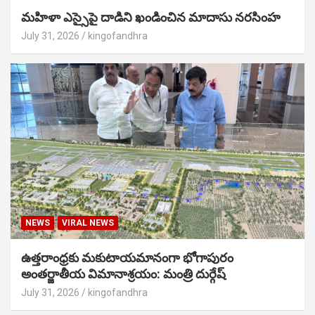
మహిళా ఎస్సైపై దాడిని ఖండించిన మాదాసు నరసింహ
July 31, 2026
kingofandhra
NEWS
VIRAL NEWS
ఉత్తరాంధ్రకు మకుటాయమానంగా భోగాపురం
అంతర్జాతీయ విమానాశ్రయం: మంత్రి దుర్గేష్
July 31, 2026
kingofandhra