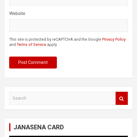
Website
This site is protected by reCAPTCHA and the Google
Privacy Policy
and
Terms of Service
apply.
S
e
a
r
c
JANASENA CARD
h