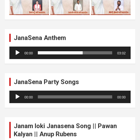
JanaSena Anthem
Audio
00:00
03:02
Player
JanaSena Party Songs
Audio
00:00
00:00
Player
Janam loki Janasena Song || Pawan
Kalyan || Anup Rubens