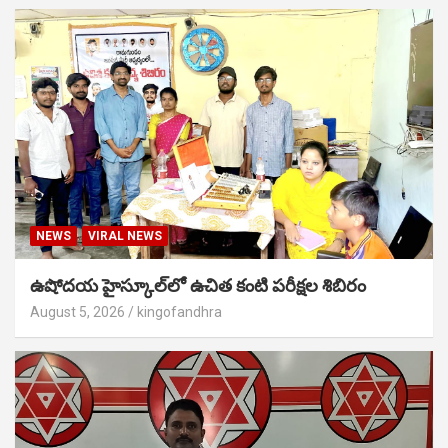
NEWS
VIRAL NEWS
ఉషోదయ హైస్కూల్‌లో ఉచిత కంటి పరీక్షల శిబిరం
August 5, 2026
kingofandhra