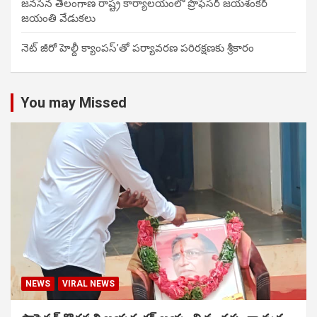
జనసేన తెలంగాణ రాష్ట్ర కార్యాలయంలో ప్రొఫెసర్ జయశంకర్
జయంతి వేడుకలు
నెట్ జీరో హెల్దీ క్యాంపస్’తో పర్యావరణ పరిరక్షణకు శ్రీకారం
You may Missed
NEWS
VIRAL NEWS