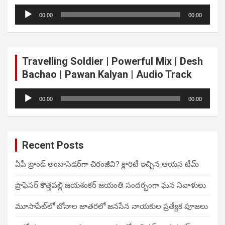
Audio
00:00
00:00
Player
Travelling Soldier | Powerful Mix | Desh
Bachao | Pawan Kalyan | Audio Track
Audio
00:00
00:00
Player
Recent Posts
ఏపీ బ్రాండ్ అంబాసిడర్‌గా చిరంజీవి? క్లారిటీ ఇచ్చిన ఆయన టీమ్
ప్రొఫెసర్ కొత్తపల్లి జయశంకర్ జయంతి సందర్భంగా ఘన నివాళులు
మూసాపేట్‌లో బోనాల జాతరలో జనసేన నాయకుల ప్రత్యేక పూజలు