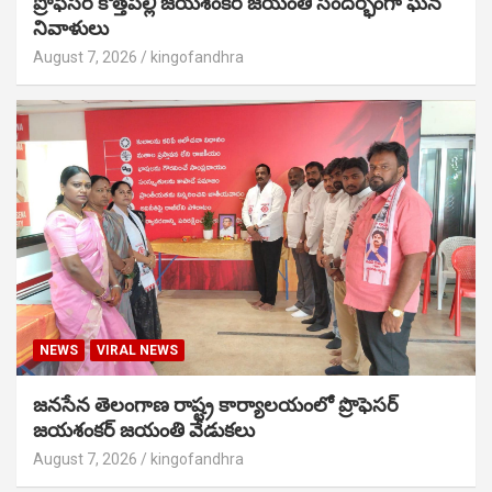
ప్రొఫెసర్ కొత్తపల్లి జయశంకర్ జయంతి సందర్భంగా ఘన
నివాళులు
August 7, 2026
kingofandhra
NEWS
VIRAL NEWS
జనసేన తెలంగాణ రాష్ట్ర కార్యాలయంలో ప్రొఫెసర్
జయశంకర్ జయంతి వేడుకలు
August 7, 2026
kingofandhra