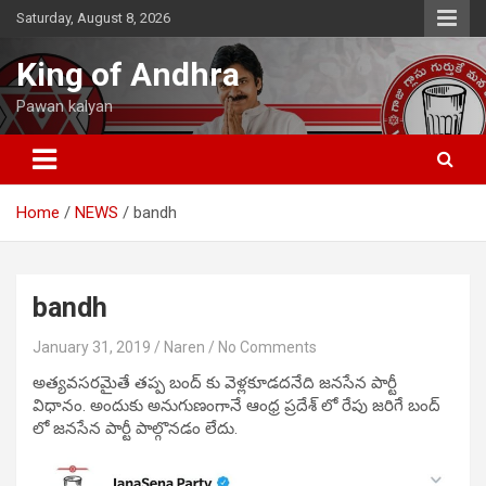
Skip
Saturday, August 8, 2026
to
content
King of Andhra
Pawan kalyan
Home
NEWS
bandh
bandh
January 31, 2019
Naren
No Comments
అత్యవసరమైతే తప్ప బంద్ కు వెళ్లకూడదనేది జనసేన పార్టీ
విధానం. అందుకు అనుగుణంగానే ఆంధ్ర ప్రదేశ్ లో రేపు జరిగే బంద్
లో జనసేన పార్టీ పాల్గొనడం లేదు.