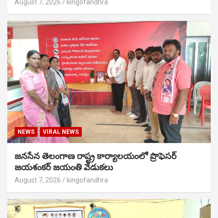
August 7, 2026
kingofandhra
NEWS
VIRAL NEWS
జనసేన తెలంగాణ రాష్ట్ర కార్యాలయంలో ప్రొఫెసర్
జయశంకర్ జయంతి వేడుకలు
August 7, 2026
kingofandhra