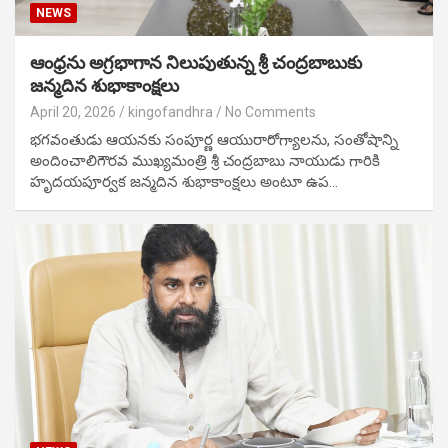
NEWS
ఆంధ్రను అగ్రభాగాన నిలుపుతున్న శ్రీ చంద్రబాబుకు
జన్మదిన శుభాకాంక్షలు
April 20, 2026
kingofandhra
No Comments
భగవంతుడు ఆయనకు సంపూర్ణ ఆయురారోగ్యాలను, సంతోషాన్ని
అందించాలిగౌరవ ముఖ్యమంత్రి శ్రీ చంద్రబాబు నాయుడు గారికి
హృదయపూర్వక జన్మదిన శుభాకాంక్షలు అంటూ ఉప…