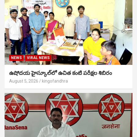
NEWS
VIRAL NEWS
ఉషోదయ హైస్కూల్‌లో ఉచిత కంటి పరీక్షల శిబిరం
August 5, 2026
kingofandhra