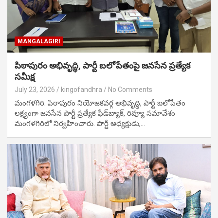
MANGALAGIRI
పిఠాపురం అభివృద్ధి, పార్టీ బలోపేతంపై జనసేన ప్రత్యేక
సమీక్ష
July 23, 2026
kingofandhra
No Comments
మంగళగిరి: పిఠాపురం నియోజకవర్గ అభివృద్ధి, పార్టీ బలోపేతం
లక్ష్యంగా జనసేన పార్టీ ప్రత్యేక ఫీడ్‌బ్యాక్, రివ్యూ సమావేశం
మంగళగిరిలో నిర్వహించారు. పార్టీ అధ్యక్షుడు,…