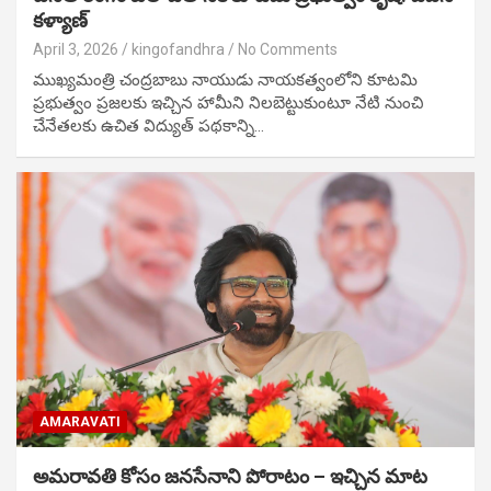
కళ్యాణ్
April 3, 2026
kingofandhra
No Comments
ముఖ్యమంత్రి చంద్రబాబు నాయుడు నాయకత్వంలోని కూటమి
ప్రభుత్వం ప్రజలకు ఇచ్చిన హామీని నిలబెట్టుకుంటూ నేటి నుంచి
చేనేతలకు ఉచిత విద్యుత్ పథకాన్ని…
AMARAVATI
అమరావతి కోసం జనసేనాని పోరాటం – ఇచ్చిన మాట