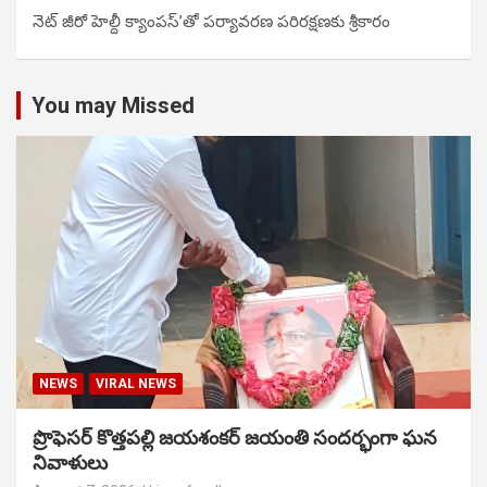
నెట్ జీరో హెల్దీ క్యాంపస్’తో పర్యావరణ పరిరక్షణకు శ్రీకారం
You may Missed
NEWS
VIRAL NEWS
ప్రొఫెసర్ కొత్తపల్లి జయశంకర్ జయంతి సందర్భంగా ఘన
నివాళులు