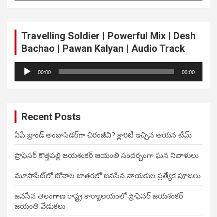
Travelling Soldier | Powerful Mix | Desh
Bachao | Pawan Kalyan | Audio Track
Audio
00:00
00:00
Player
Recent Posts
ఏపీ బ్రాండ్ అంబాసిడర్‌గా చిరంజీవి? క్లారిటీ ఇచ్చిన ఆయన టీమ్
ప్రొఫెసర్ కొత్తపల్లి జయశంకర్ జయంతి సందర్భంగా ఘన నివాళులు
మూసాపేట్‌లో బోనాల జాతరలో జనసేన నాయకుల ప్రత్యేక పూజలు
జనసేన తెలంగాణ రాష్ట్ర కార్యాలయంలో ప్రొఫెసర్ జయశంకర్
జయంతి వేడుకలు