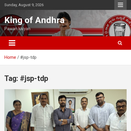
Skip
Sunday, August 9, 2026
to
content
King of Andhra
Pawan kalyan
Home
#jsp-tdp
Tag:
#jsp-tdp