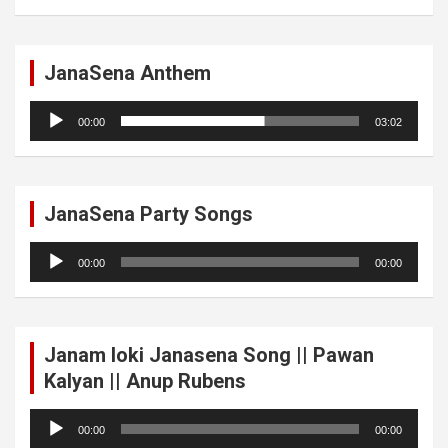
JanaSena Anthem
Audio
00:00
03:02
Player
JanaSena Party Songs
Audio
00:00
00:00
Player
Janam loki Janasena Song || Pawan
Kalyan || Anup Rubens
Audio
00:00
00:00
Player