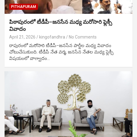
PITHAPURAM
పిఠాపురంలో టీడీపీ–జనసేన మధ్య మరోసారి ఫ్లెక్సీ
వివాదం
April 21, 2026
kingofandhra
No Comments
ఠాపురంలో మరోసారి టీడీపీ–జనసేన పార్టీల మధ్య వివాదం
చోటుచేసుకుంది. టీడీపీ నేత వర్మ, జనసేన నేతల మధ్య ఫ్లెక్సీ
విషయంలో వాగ్వాదం…