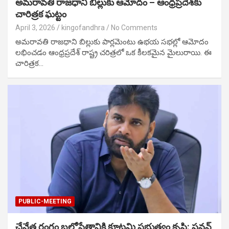
అమరావతి రాజధాని బిల్లుకు ఆమోదం – ఆంధ్రప్రదేశ్‌కు
చారిత్రక ఘట్టం
April 3, 2026
kingofandhra
No Comments
అమరావతి రాజధాని బిల్లుకు పార్లమెంటు ఉభయ సభల్లో ఆమోదం
లభించడం ఆంధ్రప్రదేశ్ రాష్ట్ర చరిత్రలో ఒక కీలకమైన మైలురాయి. ఈ
చారిత్రక…
PUBLIC-MEETING
చేనేత రంగం బలోపేతానికి కూటమి ప్రభుత్వం కృషి: పవన్