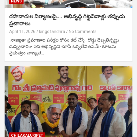
NEWS
రహదారుల నిర్మాణంపై…. అభివృద్ధి గిట్టనివాళ్లు తప్పుడు
ప్రచారాలు
April 11, 2026
kingofandhra
No Comments
నాణ్యతా ప్రమాణాల పరీక్షల కోసం కట్ చేస్తే.. రోడ్డు దెబ్బతిన్నట్టు
దుష్ప్రచారం• ఇది అభివృద్ధిని చూసి ఓర్వలేనితనమే• కూటమి
ప్రభుత్వం నాణ్యత…
CHILAKALURIPET