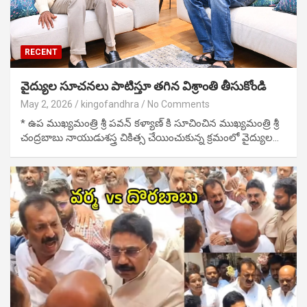
RECENT
వైద్యుల సూచనలు పాటిస్తూ తగిన విశ్రాంతి తీసుకోండి
May 2, 2026
kingofandhra
No Comments
* ఉప ముఖ్యమంత్రి శ్రీ పవన్ కళ్యాణ్ కి సూచించిన ముఖ్యమంత్రి శ్రీ
చంద్రబాబు నాయుడుశస్త్ర చికిత్స చేయించుకున్న క్రమంలో వైద్యుల…