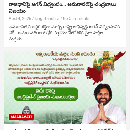
రాజధానిపై జగన్ విధ్వంసం… అమరావతిపై చంద్రబాబు
విజయం
April 4, 2026
kingofandhra
No Comments
అమరావతిని ఆర్థిక శక్తిగా మార్చి రాష్ట్ర అభివృద్ధి జగన్ విధ్వంసానికి
చెక్… అమరావతి జయభేరి పార్లమెంట్‌లో 50కి పైగా పార్టీల
మద్దతు……
AMARAVATI