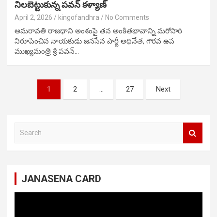
నిలబెట్టుకున్న పవన్ కళ్యాణ్
April 2, 2026
kingofandhra
No Comments
అమరావతి రాజధాని అంశంపై తన అంకితభావాన్ని మరోసారి
నిరూపించిన నాయకుడు జనసేన పార్టీ అధినేత, గౌరవ ఉప
ముఖ్యమంత్రి శ్రీ పవన్…
Posts
1
2
…
27
Next
navigation
S
e
a
r
c
JANASENA CARD
h
Video
Player