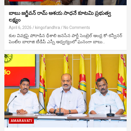
బాబు జగ్జీవన్ రామ్ ఆశయ సాధనే కూటమి ప్రభుత్వ
లక్ష్యం
April 6, 2026
kingofandhra
No Comments
కుల వివక్షపై పోరాడిన ధీశాలి జ‌న‌సేన పార్టీ సెంట్రెల్ ఆంధ్ర కో-క‌న్వీన‌ర్
పెంటేల బాలాజి టీడీపీ ఎస్సీ ఆధ్వ‌ర్యంలో ఘనంగా బాబు…
AMARAVATI