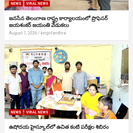
NEWS
VIRAL NEWS
జనసేన తెలంగాణ రాష్ట్ర కార్యాలయంలో ప్రొఫెసర్
జయశంకర్ జయంతి వేడుకలు
August 7, 2026
kingofandhra
NEWS
VIRAL NEWS
ఉషోదయ హైస్కూల్‌లో ఉచిత కంటి పరీక్షల శిబిరం