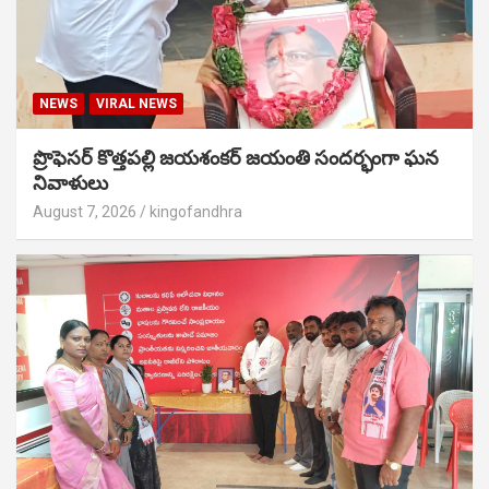
NEWS
VIRAL NEWS
ప్రొఫెసర్ కొత్తపల్లి జయశంకర్ జయంతి సందర్భంగా ఘన
నివాళులు
August 7, 2026
kingofandhra