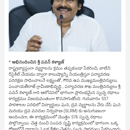
* అభినందించిన శ్రీ పవన్ కళ్యాణ్
రాష్ట్రవ్యాప్తంగా వ్యర్థాలను క్రమం తప్పకుండా సేకరించి, వాటిని
రీసైకిల్ చేయడం ద్వారా కాలుష్యాన్ని నియంత్రిస్తూ పర్యావరణ
పరిరక్షణ సాధించాలనే లక్ష్యంతో, గౌరవ ఉప ముఖ్యమంత్రివర్యులు,
పంచాయతీరాజ్ గ్రామీణాభివృద్ధి , పర్యావరణ శాఖ మంత్రివర్యులు శ్రీ
పవన్ కళ్యాణ్ గారి ఆలోచనలో భాగంగా ప్రారంభమైన స్వచ్ఛ రథాలు
కార్యక్రమం విజయవంతంగా కొనసాగుతోంది. గురువారం 537
పాఠశాలల పరిధిలో విద్యార్థులు ఘన, ద్రవ వ్యర్థాలను వేరు చేసి ఘన
మరియు ద్రవ వనరుల నిర్వహణ (SLRM) కు అనుగుణంగా
అందించగా, ఈ కార్యక్రమంలో మొత్తం 576 స్వచ్ఛ రథాలు
పాల్గొన్నాయి. చెత్త నుంచి సంపద సృష్టి కార్యక్రమంలో భాగంగా, ఒక్క
రోజులోనే దాదాపు 1 లక్ష కేజీల చెత్తను స్వచ్ఛ సారథులు సేకరించారు.