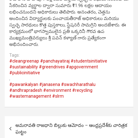
సేకరించిన వ్యర్థాల ద్వారా సుమారు ₹11.96 లక్షల ఆదాయం
లభించనుందని అధికారులు తెలిపారు. అనంతరం, చెత్తను
అందించిన విద్యార్థులకు పంచాయతీరాజ్ అధికారులు మరియు
స్వచ్ఛ సారథులు కొత్త పుస్తకాలు, స్టేషనరీ సామగ్రిని అందజేశారు. ఈ
కార్యక్రమంలో భాగస్వాములైన ప్రతి ఒక్కరినీ గౌరవ ఉప
ముఖ్యమంత్రివర్యులు శ్రీ పవన్ కళ్యాణ్ గారు ప్రత్యేకంగా
అభినందించారు.
Tags:
#cleangreenap #panchayatiraj #studentsinitiative
#sustainability #greendrives #apgovernment
#publicinitiative
,
#pawankalyan #janasena #swachharathalu
#andhrapradesh #environment #recycling
#wastemanagement #slrm
Post
అమరావతి రాజధాని బిల్లుకు ఆమోదం – ఆంధ్రప్రదేశ్‌కు చారిత్రక
navigation
ఘట్టం