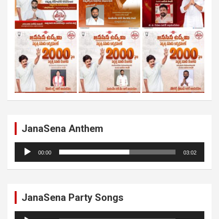
JanaSena Anthem
Audio
00:00
03:02
Player
JanaSena Party Songs
Audio