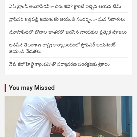
ఏపీ బ్రాండ్ అంబాసిడర్‌గా చిరంజీవి? క్లారిటీ ఇచ్చిన ఆయన టీమ్
ప్రొఫెసర్ కొత్తపల్లి జయశంకర్ జయంతి సందర్భంగా ఘన నివాళులు
మూసాపేట్‌లో బోనాల జాతరలో జనసేన నాయకుల ప్రత్యేక పూజలు
జనసేన తెలంగాణ రాష్ట్ర కార్యాలయంలో ప్రొఫెసర్ జయశంకర్
జయంతి వేడుకలు
నెట్ జీరో హెల్దీ క్యాంపస్’తో పర్యావరణ పరిరక్షణకు శ్రీకారం
You may Missed