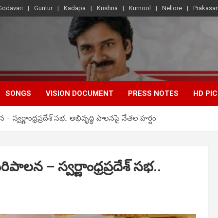
Godavari
Guntur
Kadapa
Krishna
Kurnool
Nellore
Prakasa
SONGS
VISION DOCUMENT
PRESS NOTES
HD PI
్వర్ణాంధ్రప్రదేశ్ సభ.. అభివృద్ధి పాలనపై నేతల హర్షం
లన – స్వర్ణాంధ్రప్రదేశ్ సభ..