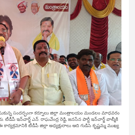
ర్తి చేసుకున్న సందర్భంగా కర్నూలు జిల్లా మంత్రాలయం మండలం మాధవరం
పీ ఇన్‌చార్జ్ ఎన్. రాఘవేంద్ర రెడ్డి, జనసేన పార్టీ ఇన్‌చార్జ్ వాల్మీకి
గిన ఈ కార్యక్రమానికి టీడీపీ జిల్లా అధ్యక్షురాలు ఆది గుడిసె కృష్ణమ్మ ముఖ్య