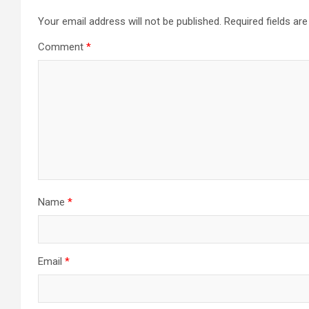
Your email address will not be published.
Required fields a
Comment
*
Name
*
Email
*