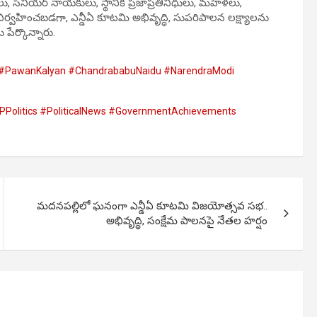
ు, సీనియర్ నాయకులు, స్థానిక ప్రజాప్రతినిధులు, మహిళలు,
 నిర్వహించబడగా, ఎన్డీఏ కూటమి అభివృద్ధి, సుపరిపాలన లక్ష్యాలను
పేర్కొన్నారు.
PawanKalyan #ChandrababuNaidu #NarendraModi
olitics #PoliticalNews #GovernmentAchievements
మదనపల్లిలో ఘనంగా ఎన్డీఏ కూటమి విజయోత్సవ సభ..
అభివృద్ధి, సంక్షేమ పాలనపై నేతల హర్షం