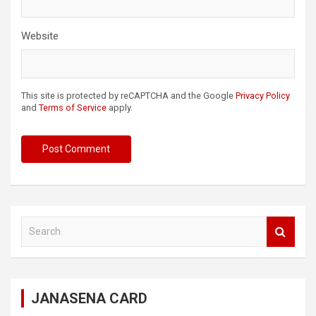
Website
This site is protected by reCAPTCHA and the Google
Privacy Policy
and
Terms of Service
apply.
S
e
a
r
c
JANASENA CARD
h