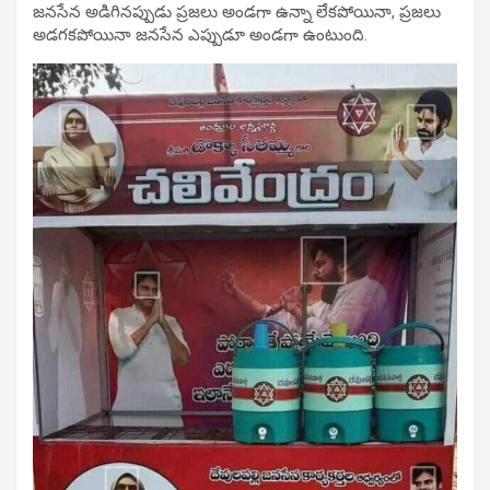
జనసేన అడిగినప్పుడు ప్రజలు అండగా ఉన్నా లేకపోయినా, ప్రజలు
అడగకపోయినా జనసేన ఎప్పుడూ అండగా ఉంటుంది.