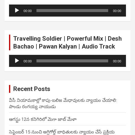
Audio
00:00
00:00
Player
Travelling Soldier | Powerful Mix | Desh
Bachao | Pawan Kalyan | Audio Track
Audio
00:00
00:00
Player
Recent Posts
వీసీ నియామకాల్లో కాపు-బలిజ మేధావులకు న్యాయం చేయాలి:
పాండు రంగయ్య నాయుడు
ఆగస్టు 12న కనిగిరిలో మెగా జాబ్ మేళా
సెప్టెంబర్ 15 నుంచి అగ్రిగోల్డ్ బాధితులకు న్యాయం చేసే ప్రక్రియ