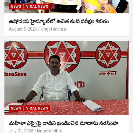
NEWS
VIRAL NEWS
ఉషోదయ హైస్కూల్‌లో ఉచిత కంటి పరీక్షల శిబిరం
August 5, 2026
kingofandhra
NEWS
VIRAL NEWS
మహిళా ఎస్సైపై దాడిని ఖండించిన మాదాసు నరసింహ
July 31, 2026
kingofandhra