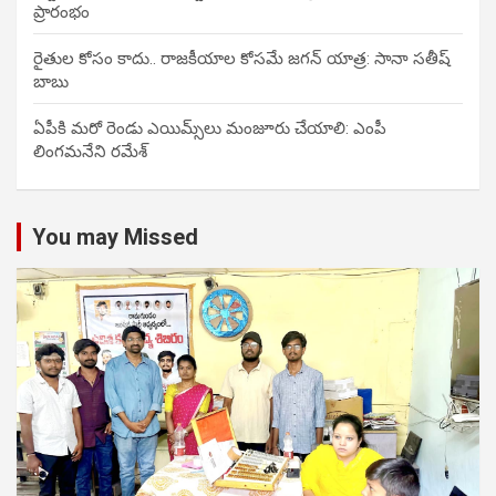
ప్రారంభం
రైతుల కోసం కాదు.. రాజకీయాల కోసమే జగన్ యాత్ర: సానా సతీష్
బాబు
ఏపీకి మరో రెండు ఎయిమ్స్‌లు మంజూరు చేయాలి: ఎంపీ
లింగమనేని రమేశ్
You may Missed