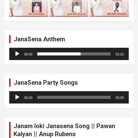
JanaSena Anthem
Audio
00:00
03:02
Player
JanaSena Party Songs
Audio
00:00
00:00
Player
Janam loki Janasena Song || Pawan
Kalyan || Anup Rubens