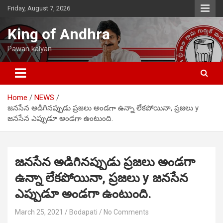
Skip
Friday, August 7, 2026
to
content
King of Andhra
Pawan kalyan
Home
NEWS
జనసేన అడిగినప్పుడు ప్రజలు అండగా ఉన్నా లేకపోయినా, ప్రజలు y
జనసేన ఎప్పుడూ అండగా ఉంటుంది.
జనసేన అడిగినప్పుడు ప్రజలు అండగా
ఉన్నా లేకపోయినా, ప్రజలు y జనసేన
ఎప్పుడూ అండగా ఉంటుంది.
March 25, 2021
Bodapati
No Comments