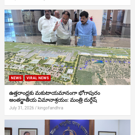
NEWS
VIRAL NEWS
ఉత్తరాంధ్రకు మకుటాయమానంగా భోగాపురం
అంతర్జాతీయ విమానాశ్రయం: మంత్రి దుర్గేష్
July 31, 2026
kingofandhra