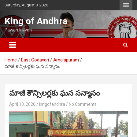
Skip
Saturday, August 8, 2026
to
content
King of Andhra
Pawan kalyan
Home
East Godavari
Amalapuram
మాజీ కౌన్సిలర్లకు ఘన సన్మానం
మాజీ కౌన్సిలర్లకు ఘన సన్మానం
April 10, 2026
kingofandhra
No Comments