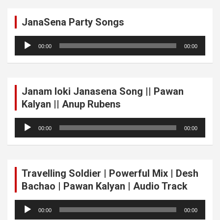
JanaSena Party Songs
Audio
00:00
00:00
Player
Janam loki Janasena Song || Pawan
Kalyan || Anup Rubens
Audio
00:00
00:00
Player
Travelling Soldier | Powerful Mix | Desh
Bachao | Pawan Kalyan | Audio Track
Audio
00:00
00:00
Player