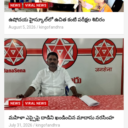
NEWS
VIRAL NEWS
ఉషోదయ హైస్కూల్‌లో ఉచిత కంటి పరీక్షల శిబిరం
August 5, 2026
kingofandhra
NEWS
VIRAL NEWS
మహిళా ఎస్సైపై దాడిని ఖండించిన మాదాసు నరసింహ
July 31, 2026
kingofandhra