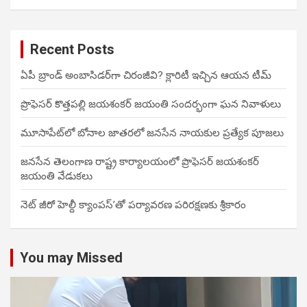
Recent Posts
ఏపీ బ్రాండ్ అంబాసిడర్‌గా చిరంజీవి? క్లారిటీ ఇచ్చిన ఆయన టీమ్
ప్రొఫెసర్ కొత్తపల్లి జయశంకర్ జయంతి సందర్భంగా ఘన నివాళులు
మూసాపేట్‌లో బోనాల జాతరలో జనసేన నాయకుల ప్రత్యేక పూజలు
జనసేన తెలంగాణ రాష్ట్ర కార్యాలయంలో ప్రొఫెసర్ జయశంకర్
జయంతి వేడుకలు
నెట్ జీరో హెల్దీ క్యాంపస్’తో పర్యావరణ పరిరక్షణకు శ్రీకారం
You may Missed