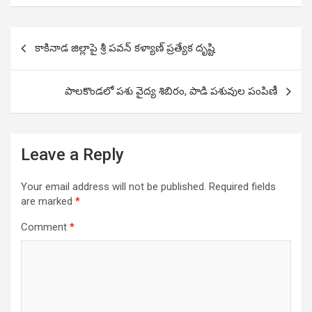
Post
కాకినాడ జిల్లాపై శ్రీ పవన్ కళ్యాణ్ ప్రత్యేక దృష్టి
navigation
పాలకొండలో పశు వైద్య శిబిరం, పాడి పశువుల పంపిణీ
Leave a Reply
Your email address will not be published.
Required fields
are marked
*
Comment
*