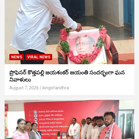
NEWS
VIRAL NEWS
ప్రొఫెసర్ కొత్తపల్లి జయశంకర్ జయంతి సందర్భంగా ఘన
నివాళులు
August 7, 2026
kingofandhra