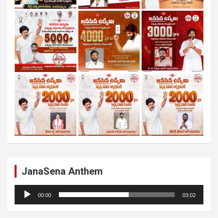
JanaSena Anthem
Audio
00:00
03:02
Player