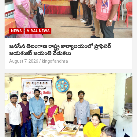
NEWS
VIRAL NEWS
జనసేన తెలంగాణ రాష్ట్ర కార్యాలయంలో ప్రొఫెసర్
జయశంకర్ జయంతి వేడుకలు
August 7, 2026
kingofandhra