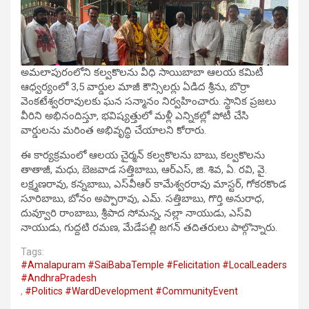
అమలాపురంలోని కల్వకొలను వీధి సాయిబాబా ఆలయ కమిటీ
ఆధ్వర్యంలో 3,5 వార్డుల మాజీ కౌన్సిలర్లు ఏడిద శ్రీను, బొర్రా
వెంకటేశ్వరరావులకు ఘన సన్మానం నిర్వహించారు. స్థానిక ప్రజలు
వీరిని అభినందిస్తూ, భవిష్యత్తులో మళ్లీ ఎన్నికల్లో పోటీ చేసి
వార్డులను మరింత అభివృద్ధి చేయాలని కోరారు.
ఈ కార్యక్రమంలో ఆలయ చైర్మన్ కల్వకొలను బాబు, కల్వకొలను
తాతాజీ, మధు, బెజవాడ సత్తిబాబు, ఆర్‌ఎస్, జి. శివ, ఏ. రవి, వై.
లక్ష్మణరావు, కన్నబాబు, ఎస్‌వీఆర్ కామేశ్వరరావు మాస్టర్, గోకరకొండ
సూరిబాబు, బోనం అప్పారావు, ఎమ్. సత్తిబాబు, గొర్తి అనురాధ,
దువ్వూరి రాంబాబు, శ్రీపాద సోమన్న, నల్లా నాయుడు, ఎస్‌వి
నాయుడు, గుద్దటి రమణ, మేడేపల్లి జగన్ తదితరులు పాల్గొన్నారు.
Tags:
#Amalapuram #SaiBabaTemple #Felicitation #LocalLeaders
#AndhraPradesh
,
#Politics #WardDevelopment #CommunityEvent