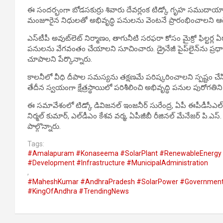
ఈ సందర్భంగా బోడసకుర్రు శివారు దేవర్లంక టిడ్కో గృహ సముదాయాల్
మంజూరైన నిధులతో అభివృద్ధి పనులను వెంటనే ప్రారంభించాలని ఆద
ఎస్‌టీపీ అవుట్‌లెట్ నిర్మాణం, తాగునీటి సరఫరా కోసం మైక్రో ఫిల్టర్ల ఏర
పనులను వేగవంతం చేయాలని సూచించారు. డ్రైనేజీ పైప్‌లైన్‌ను ప్
చూపాలని పేర్కొన్నారు.
కాలనీలో వీధి దీపాల సమస్యను తక్షణమే పరిష్కరించాలని స్పష్టం చ
తేదీన స్వయంగా క్షేత్రస్థాయిలో పరిశీలించి అభివృద్ధి పనుల పురోగతిని స
ఈ సమావేశంలో టిడ్కో డివిజనల్ ఇంజనీర్ సురేంద్ర, ఏపీ ఈపీడీసీఎల్ 
నిర్మల్ కుమార్, ఎల్‌డీఎం కేశవ వర్మ, ఏపీజీబీ రీజినల్ మేనేజర్ పి.ఎస్
పాల్గొన్నారు.
Tags:
#Amalapuram #Konaseema #SolarPlant #RenewableEnergy 
#Development #Infrastructure #MunicipalAdministration
,
#MaheshKumar #AndhraPradesh #SolarPower #Governmen
#KingOfAndhra #TrendingNews