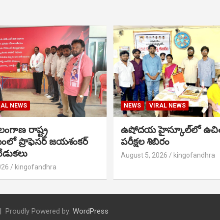
RAL NEWS
NEWS
VIRAL NEWS
ంగాణ రాష్ట్ర
ఉషోదయ హైస్కూల్‌లో ఉచి
ంలో ప్రొఫెసర్ జయశంకర్
పరీక్షల శిబిరం
ేడుకలు
August 5, 2026
kingofandhra
026
kingofandhra
Proudly Powered by:
WordPress