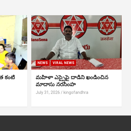
NEWS
VIRAL NEWS
త కంటి
మహిళా ఎస్సైపై దాడిని ఖండించిన
మాదాసు నరసింహ
July 31, 2026
kingofandhra