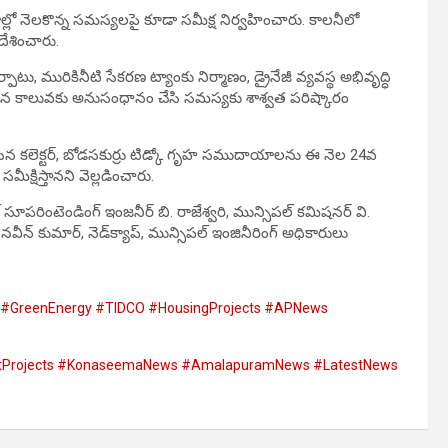
లో నెలకొన్న సమస్యలపై కూడా సమీక్ష నిర్వహించారు. కాలనీలో
ేశించారు.
్పాటు, మురికినీటి సేకరణ ట్యాంకు నిర్మాణం, డ్రైనేజీ వ్యవస్థ అభివృద్ధి
రధాన కాలువకు అనుసంధానం చేసి సమస్యకు శాశ్వత పరిష్కారం
ేసిన కలెక్టర్, బోడసకుర్రు టిడ్కో గృహ సముదాయాలను ఈ నెల 24వ
మీక్షిస్తానని వెల్లడించారు.
సూపరింటెండింగ్ ఇంజనీర్ బి. రాజేశ్వరి, మున్సిపల్ కమిషనర్ వి.
. నవీన్ కుమార్, నెడ్‌క్యాప్, మున్సిపల్ ఇంజినీరింగ్ అధికారులు
#GreenEnergy #TIDCO #HousingProjects #APNews
tProjects #KonaseemaNews #AmalapuramNews #LatestNews