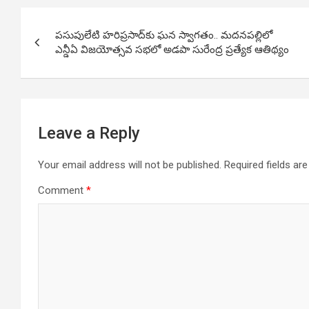
Post
పసుపులేటి హరిప్రసాద్‌కు ఘన స్వాగతం.. మదనపల్లిలో
navigation
ఎన్డీఏ విజయోత్సవ సభలో అడపా సురేంద్ర ప్రత్యేక ఆతిథ్యం
Leave a Reply
Your email address will not be published.
Required fields a
Comment
*