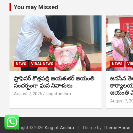
You may Missed
NEWS
VIRAL NEWS
NEWS
VI
ప్రొఫెసర్ కొత్తపల్లి జయశంకర్ జయంతి
జనసేన తెల
సందర్భంగా ఘన నివాళులు
కార్యాలయ
జయంతి వ
August 7, 2026
kingofandhra
August 7, 2
Copyright © 2026
King of Andhra
Theme by:
Theme Horse