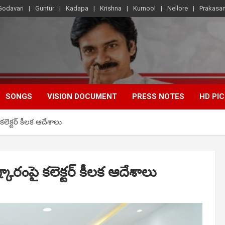
Godavari
Guntur
Kadapa
Krishna
Kurnool
Nellore
Prakasa
SONGS
VISION DOCUMENT
PRESS NOTES
HD PI
కలెక్టర్ కీలక ఆదేశాలు
కారంపై కలెక్టర్ కీలక ఆదేశాలు