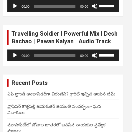
Audio
Use
volume.
00:00
00:00
Player
Up/Down
Arrow
keys
to
Travelling Soldier | Powerful Mix | Desh
increase
Bachao | Pawan Kalyan | Audio Track
or
decrease
Audio
Use
volume.
00:00
00:00
Player
Up/Down
Arrow
keys
to
Recent Posts
increase
or
ఏపీ బ్రాండ్ అంబాసిడర్‌గా చిరంజీవి? క్లారిటీ ఇచ్చిన ఆయన టీమ్
decrease
volume.
ప్రొఫెసర్ కొత్తపల్లి జయశంకర్ జయంతి సందర్భంగా ఘన
నివాళులు
మూసాపేట్‌లో బోనాల జాతరలో జనసేన నాయకుల ప్రత్యేక
పూజలు