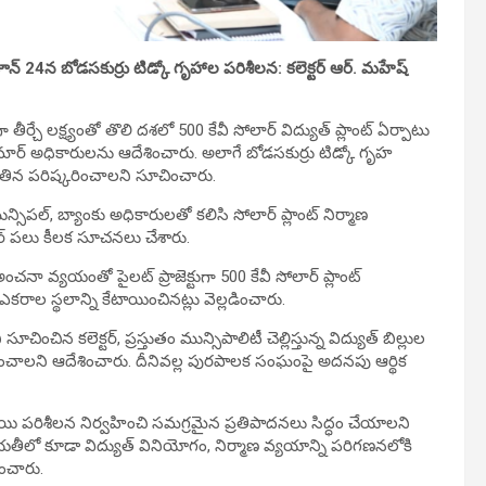
్ 24న బోడసకుర్రు టిడ్కో గృహాల పరిశీలన: కలెక్టర్ ఆర్. మహేష్
చే లక్ష్యంతో తొలి దశలో 500 కేవీ సోలార్ విద్యుత్ ప్లాంట్ ఏర్పాటు
కుమార్ అధికారులను ఆదేశించారు. అలాగే బోడసకుర్రు టిడ్కో గృహ
ిన పరిష్కరించాలని సూచించారు.
ున్సిపల్, బ్యాంకు అధికారులతో కలిసి సోలార్ ప్లాంట్ నిర్మాణ
టర్ పలు కీలక సూచనలు చేశారు.
 వ్యయంతో పైలట్ ప్రాజెక్టుగా 500 కేవీ సోలార్ ప్లాంట్
ఎకరాల స్థలాన్ని కేటాయించినట్లు వెల్లడించారు.
ంచిన కలెక్టర్, ప్రస్తుతం మున్సిపాలిటీ చెల్లిస్తున్న విద్యుత్ బిల్లుల
ంచాలని ఆదేశించారు. దీనివల్ల పురపాలక సంఘంపై అదనపు ఆర్థిక
త్రస్థాయి పరిశీలన నిర్వహించి సమగ్రమైన ప్రతిపాదనలు సిద్ధం చేయాలని
లో కూడా విద్యుత్ వినియోగం, నిర్మాణ వ్యయాన్ని పరిగణనలోకి
ంచారు.