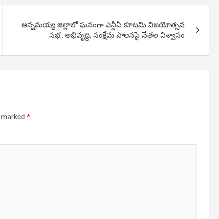
అన్నమయ్య జిల్లాలో ఘనంగా ఎన్డీఏ కూటమి విజయోత్సవ
సభ.. అభివృద్ధి, సంక్షేమ పాలనపై నేతల విశ్వాసం
re marked
*