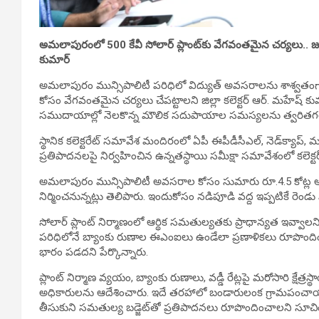
అమలాపురంలో 500 కేవీ సోలార్ ప్లాంట్‌కు వేగవంతమైన చర్యలు.. జూన
కుమార్
అమలాపురం మున్సిపాలిటీ పరిధిలో విద్యుత్ అవసరాలను శాశ్వతంగా తీర్
కోసం వేగవంతమైన చర్యలు చేపట్టాలని జిల్లా కలెక్టర్ ఆర్. మహేష్ 
సముదాయాల్లో నెలకొన్న మౌలిక సదుపాయాల సమస్యలను త్వరితగత
స్థానిక కలెక్టరేట్ సమావేశ మందిరంలో ఏపీ ఈపీడీసీఎల్, నెడ్‌క్యాప్, మ
ప్రతిపాదనలపై నిర్వహించిన ఉన్నతస్థాయి సమీక్షా సమావేశంలో కలెక్
అమలాపురం మున్సిపాలిటీ అవసరాల కోసం సుమారు రూ.4.5 కోట్ల అంచనా
నిర్మించనున్నట్లు తెలిపారు. ఇందుకోసం నడిపూడి వద్ద ఇప్పటికే రెండు 
సోలార్ ప్లాంట్ నిర్మాణంలో ఆర్థిక సమతుల్యతకు ప్రాధాన్యత ఇవ్వాలని సూచి
పరిధిలోనే బ్యాంకు రుణాల ఈఎంఐలు ఉండేలా ప్రణాళికలు రూపొంది
భారం పడదని పేర్కొన్నారు.
ప్లాంట్ నిర్మాణ వ్యయం, బ్యాంకు రుణాలు, వడ్డీ రేట్లపై మరోసారి క్షే
అధికారులను ఆదేశించారు. ఇదే తరహాలో బండారులంక గ్రామపంచాయతీ
తీసుకుని సమతుల్య బడ్జెట్‌తో ప్రతిపాదనలు రూపొందించాలని సూచి