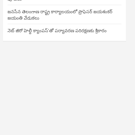
జనసేన తెలంగాణ రాష్ట్ర కార్యాలయంలో ప్రొఫెసర్ జయశంకర్
జయంతి వేడుకలు
నెట్ జీరో హెల్దీ క్యాంపస్’తో పర్యావరణ పరిరక్షణకు శ్రీకారం