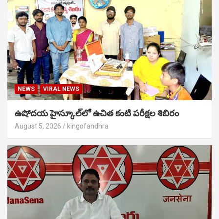
NEWS
VIRAL NEWS
ఉషోదయ హైస్కూల్‌లో ఉచిత కంటి పరీక్షల శిబిరం
August 5, 2026
kingofandhra