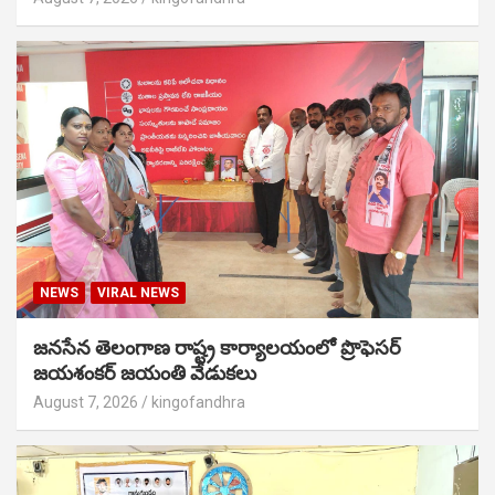
NEWS
VIRAL NEWS
జనసేన తెలంగాణ రాష్ట్ర కార్యాలయంలో ప్రొఫెసర్
జయశంకర్ జయంతి వేడుకలు
August 7, 2026
kingofandhra