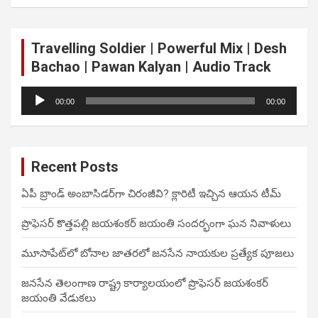
Travelling Soldier | Powerful Mix | Desh
Bachao | Pawan Kalyan | Audio Track
Audio
00:00
00:00
Player
Recent Posts
ఏపీ బ్రాండ్ అంబాసిడర్‌గా చిరంజీవి? క్లారిటీ ఇచ్చిన ఆయన టీమ్
ప్రొఫెసర్ కొత్తపల్లి జయశంకర్ జయంతి సందర్భంగా ఘన నివాళులు
మూసాపేట్‌లో బోనాల జాతరలో జనసేన నాయకుల ప్రత్యేక పూజలు
జనసేన తెలంగాణ రాష్ట్ర కార్యాలయంలో ప్రొఫెసర్ జయశంకర్
జయంతి వేడుకలు