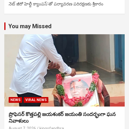
నెట్ జీరో హెల్దీ క్యాంపస్’తో పర్యావరణ పరిరక్షణకు శ్రీకారం
You may Missed
NEWS
VIRAL NEWS
ప్రొఫెసర్ కొత్తపల్లి జయశంకర్ జయంతి సందర్భంగా ఘన
నివాళులు
August 7, 2026
kingofandhra