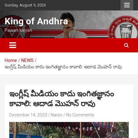
Skip
Sunday, August 9, 2026
to
content
King of Andhra
Pawan kalyan
Home
NEWS
ఇంగ్లీష్ మీడియం కాదు ఇంగితజ్ఞానం కావాలి: ఆదాడ మొహన్ రావు
ఇంగ్లీష్ మీడియం కాదు ఇంగితజ్ఞానం
కావాలి: ఆదాడ మొహన్ రావు
December 14, 2023
Naren
No Comments