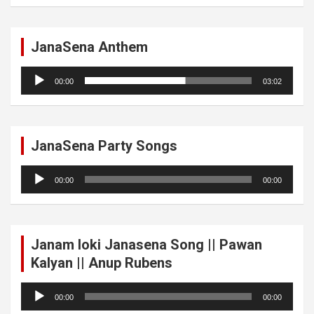
JanaSena Anthem
Audio
00:00
03:02
Player
JanaSena Party Songs
Audio
00:00
00:00
Player
Janam loki Janasena Song || Pawan
Kalyan || Anup Rubens
Audio
00:00
00:00
Player