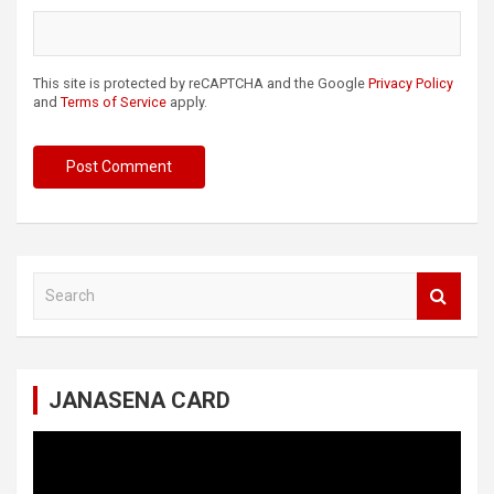
This site is protected by reCAPTCHA and the Google
Privacy Policy
and
Terms of Service
apply.
S
e
a
r
c
JANASENA CARD
h
Video
Player