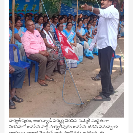
పార్వతీపురం, అంగన్వాడీ వర్కర్ల నిరసన సమ్మెకి మద్దతుగా
నిరసనలో జనసేన పార్టీ పార్వతీపురం జనసేన-టిడిపి సమన్వయ
బాద్యులు ఆదాడ మోహన్ రావు పాల్గొనడం జరిగింది. ఈ