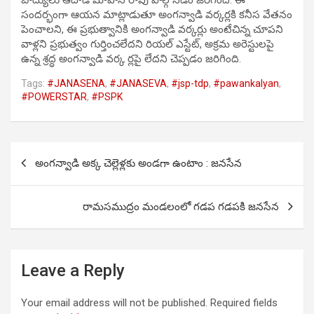
సందర్భంగా ఆయన మాట్లాడుతూ అంగన్వాడి వర్కర్లకి కనీస వేతనం
పెంచాలని, ఈ ప్రభుత్వానికి అంగన్వాడి వర్కర్లు అంటేచిన్న చూపని
వాళ్లని ప్రభుత్వం గుర్తించలేదని రియల్ ఎస్టేట్, అక్రమ అరెస్టులపై
ఉన్న శ్రద్ధ అంగన్వాడి వర్క ర్లపై లేదని చెప్పడం జరిగింది.
Tags:
#JANASENA
,
#JANASEVA
,
#jsp-tdp
,
#pawankalyan
,
#POWERSTAR
,
#PSPK
Post
అంగన్వాడి అక్క చెల్లెళ్లకు అండగా ఉంటాం : జనసేన
navigation
రామసముద్రం మండలంలో గడప గడపకి జనసేన
Leave a Reply
Your email address will not be published.
Required fields