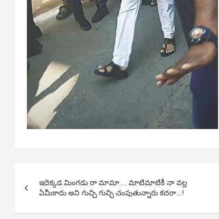
Post
ఇదెక్కడ మింగడు రా మామా….. మాటిమాటికీ నా వల్ల
navigation
ఏమీకాదు అని గుచ్చి గుచ్చి చంపుతున్నారు కదరా….!