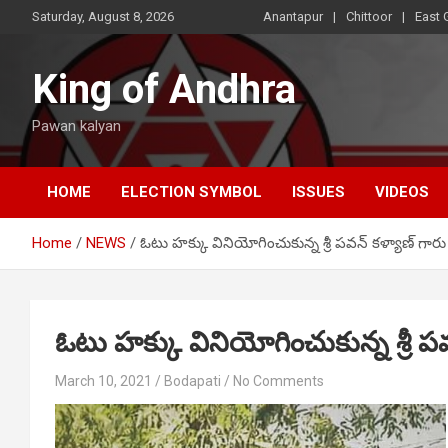
Skip
Saturday, August 8, 2026
Anantapur
Chittoor
East 
to
content
King of Andhra
Pawan kalyan
HOME
ELECTION SYMBOL
ISSUES
VIDEOS
Home
NEWS
ఓటు హక్కు వినియోగించుకున్న శ్రీ పవన్ కళ్యాణ్ గారు
ఓటు హక్కు వినియోగించుకున్న శ్రీ ప
March 10, 2021
Bodapati
No Comments