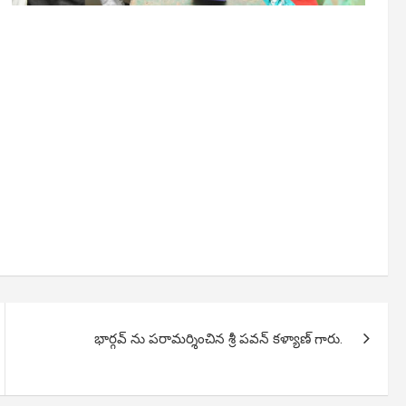
భార్గవ్ ను పరామర్శించిన శ్రీ పవన్ కళ్యాణ్ గారు.