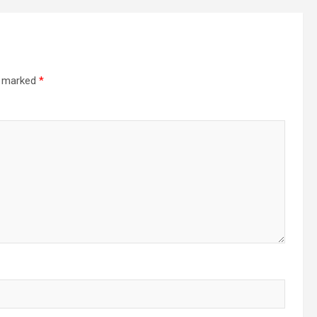
re marked
*