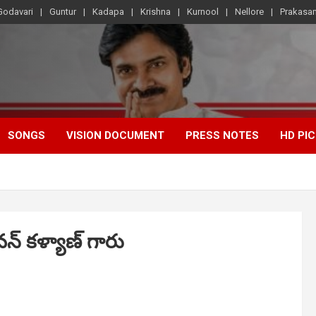
Godavari
Guntur
Kadapa
Krishna
Kurnool
Nellore
Prakasa
SONGS
VISION DOCUMENT
PRESS NOTES
HD PI
వన్ కళ్యాణ్ గారు