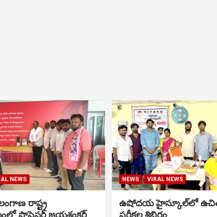
RAL NEWS
NEWS
VIRAL NEWS
ంగాణ రాష్ట్ర
ఉషోదయ హైస్కూల్‌లో ఉచి
ంలో ప్రొఫెసర్ జయశంకర్
పరీక్షల శిబిరం