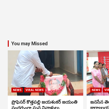
You may Missed
NEWS
VIRAL NEWS
NEWS
VI
ప్రొఫెసర్ కొత్తపల్లి జయశంకర్ జయంతి
జనసేన తెల
సందర్భంగా ఘన నివాళులు
కార్యాలయ