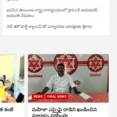
జనసేన తెలంగాణ రాష్ట్ర కార్యాలయంలో ప్రొఫెసర్ జయశంకర్
జయంతి వేడుకలు
నెట్ జీరో హెల్దీ క్యాంపస్’తో పర్యావరణ పరిరక్షణకు శ్రీకారం
NEWS
VIRAL NEWS
త కంటి
మహిళా ఎస్సైపై దాడిని ఖండించిన
మాదాసు నరసింహ