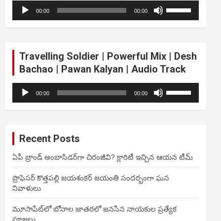
Audio
Use
volume.
00:00
00:00
Player
Up/Down
Arrow
keys
to
Travelling Soldier | Powerful Mix | Desh
increase
Bachao | Pawan Kalyan | Audio Track
or
decrease
Audio
Use
volume.
00:00
00:00
Player
Up/Down
Arrow
keys
to
Recent Posts
increase
or
ఏపీ బ్రాండ్ అంబాసిడర్‌గా చిరంజీవి? క్లారిటీ ఇచ్చిన ఆయన టీమ్
decrease
volume.
ప్రొఫెసర్ కొత్తపల్లి జయశంకర్ జయంతి సందర్భంగా ఘన
నివాళులు
మూసాపేట్‌లో బోనాల జాతరలో జనసేన నాయకుల ప్రత్యేక
పూజలు