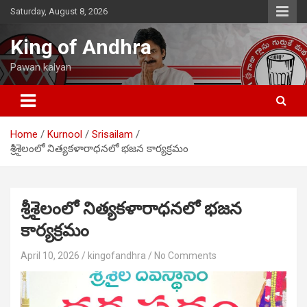
Skip
Saturday, August 8, 2026
to
content
King of Andhra
Pawan kalyan
Home
Kurnool
Srisailam
శ్రీశైలంలో నిత్యకళారాధనలో భజన కార్యక్రమం
శ్రీశైలంలో నిత్యకళారాధనలో భజన
కార్యక్రమం
April 10, 2026
kingofandhra
No Comments