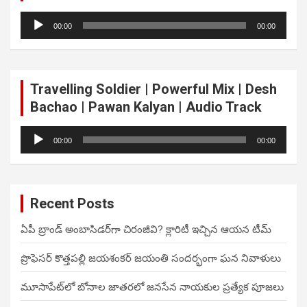
Audio
00:00
00:00
Player
Travelling Soldier | Powerful Mix | Desh
Bachao | Pawan Kalyan | Audio Track
Audio
00:00
00:00
Player
Recent Posts
ఏపీ బ్రాండ్ అంబాసిడర్‌గా చిరంజీవి? క్లారిటీ ఇచ్చిన ఆయన టీమ్
ప్రొఫెసర్ కొత్తపల్లి జయశంకర్ జయంతి సందర్భంగా ఘన నివాళులు
మూసాపేట్‌లో బోనాల జాతరలో జనసేన నాయకుల ప్రత్యేక పూజలు