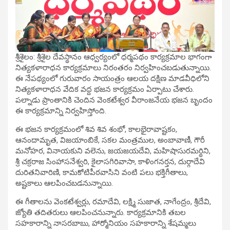
శ్రీశైలం: శ్రీశైల దేవస్థానం ఆధ్వర్యంలో ధర్మపథం కార్యక్రమాల భాగంగా
నిత్యకళారాధన కార్యక్రమాలు నిరంతరం నిర్వహించబడుతున్నాయి.
ఈ నేపథ్యంలో గురువారం సాయంత్రం ఆలయ దక్షిణ మాడవీధిలోని
నిత్యకళారాధన వేదిక వద్ద భజన కార్యక్రమం ఏర్పాటు చేశారు.
పల్నాడు ప్రాంతానికి చెందిన వెంకటేశ్వర వీరాంజనేయ భజన బృందం
ఈ కార్యక్రమాన్ని నిర్వహిస్తోంది.
ఈ భజన కార్యక్రమంలో శివ శివ శంభో, కాలభైరావాష్టకం,
ఆనందామృత, విజయాంబికే, సకల మంత్రముల, అంబావాణీ, గౌరీ
మనోహర, వినాయకుని వలెను, జయజయదేవి, మహిషాసురమర్థిని,
శ్రీ చక్రరాజ సింహాసనేశ్వరి, కైలాసగిరివాసా, కాళింగనర్తన, దుర్గాదేవి
దురితనివారిణి, కామకోటిపీఠవాసిని వంటి పలు భక్తిగీతాలు,
అష్టకాలు ఆలపించబడనున్నాయి.
ఈ గీతాలను వెంకటేశ్వర్లు, రమాదేవి, లక్ష్మి సుజాత, నాగేంద్రం, శ్రీదేవి,
జ్యోతి తదితరులు ఆలపించనున్నారు. కార్యక్రమానికి తబల
సహకారాన్ని నాసరబాబు, హార్మోనియం సహకారాన్ని శేషమ్మలు