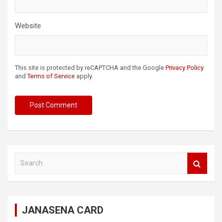
Website
This site is protected by reCAPTCHA and the Google
Privacy Policy
and
Terms of Service
apply.
S
e
a
r
c
JANASENA CARD
h