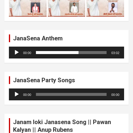
JanaSena Anthem
Audio
00:00
03:02
Player
JanaSena Party Songs
Audio
00:00
00:00
Player
Janam loki Janasena Song || Pawan
Kalyan || Anup Rubens