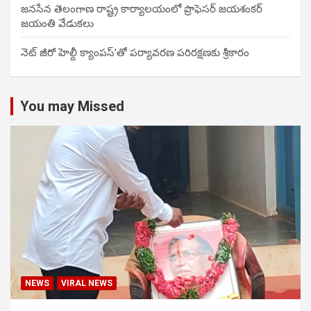
జనసేన తెలంగాణ రాష్ట్ర కార్యాలయంలో ప్రొఫెసర్ జయశంకర్
జయంతి వేడుకలు
నెట్ జీరో హెల్దీ క్యాంపస్’తో పర్యావరణ పరిరక్షణకు శ్రీకారం
You may Missed
NEWS
VIRAL NEWS