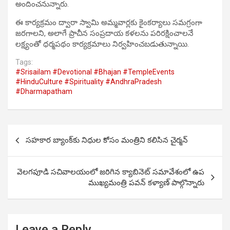
అందించనున్నారు.
ఈ కార్యక్రమం ద్వారా స్వామి అమ్మవార్లకు కైంకర్యాలు సమగ్రంగా
జరగాలని, అలాగే ప్రాచీన సంప్రదాయ కళలను పరిరక్షించాలనే
లక్ష్యంతో ధర్మపథం కార్యక్రమాలు నిర్వహించబడుతున్నాయి.
Tags:
#Srisailam #Devotional #Bhajan #TempleEvents
#HinduCulture #Spirituality #AndhraPradesh
#Dharmapatham
Post
సహకార బ్యాంక్‌కు నిధుల కోసం మంత్రిని కలిసిన చైర్మన్
navigation
వెలగపూడి సచివాలయంలో జరిగిన క్యాబినెట్ సమావేశంలో ఉప
ముఖ్యమంత్రి పవన్ కళ్యాణ్ పాల్గొన్నారు
Leave a Reply