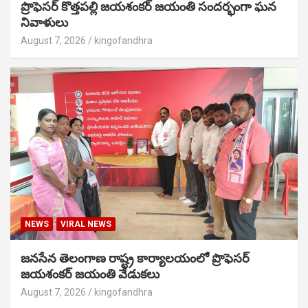
ప్రొఫెసర్ కొత్తపల్లి జయశంకర్ జయంతి సందర్భంగా ఘన
నివాళులు
August 7, 2026
kingofandhra
NEWS
VIRAL NEWS
జనసేన తెలంగాణ రాష్ట్ర కార్యాలయంలో ప్రొఫెసర్
జయశంకర్ జయంతి వేడుకలు
August 7, 2026
kingofandhra