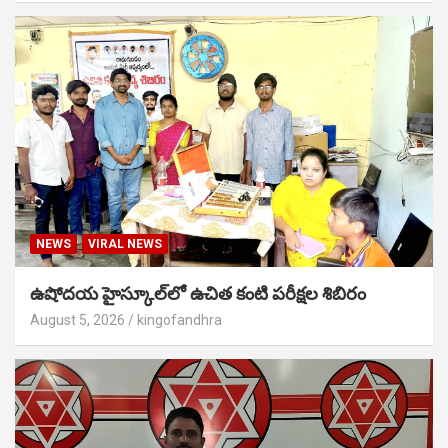
NEWS
VIRAL NEWS
ఉషోదయ హైస్కూల్‌లో ఉచిత కంటి పరీక్షల శిబిరం
August 5, 2026
kingofandhra