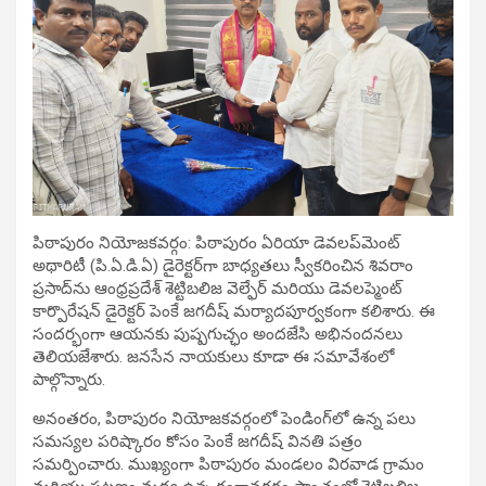
పిఠాపురం నియోజకవర్గం: పిఠాపురం ఏరియా డెవలప్‌మెంట్
అథారిటీ (పి.ఏ.డి.ఏ) డైరెక్టర్‌గా బాధ్యతలు స్వీకరించిన శివరాం
ప్రసాద్‌ను ఆంధ్రప్రదేశ్ శెట్టిబలిజ వెల్ఫేర్ మరియు డెవలప్మెంట్
కార్పొరేషన్ డైరెక్టర్ పెంకే జగదీష్ మర్యాదపూర్వకంగా కలిశారు. ఈ
సందర్భంగా ఆయనకు పుష్పగుచ్ఛం అందజేసి అభినందనలు
తెలియజేశారు. జనసేన నాయకులు కూడా ఈ సమావేశంలో
పాల్గొన్నారు.
అనంతరం, పిఠాపురం నియోజకవర్గంలో పెండింగ్‌లో ఉన్న పలు
సమస్యల పరిష్కారం కోసం పెంకే జగదీష్ వినతి పత్రం
సమర్పించారు. ముఖ్యంగా పిఠాపురం మండలం విరవాడ గ్రామం