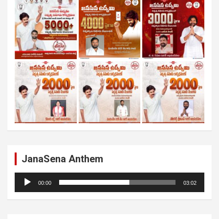
JanaSena Anthem
Audio
00:00
03:02
Player