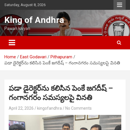
Skip
Saturday, August 8, 2026
to
content
King of Andhra
Pawan kalyan
Home
East Godavari
Pithapuram
పడా డైరెక్టర్‌ను కలిసిన పెంకే జగదీష్ – గంగానగరం సమస్యలపై వినతి
పడా డైరెక్టర్‌ను కలిసిన పెంకే జగదీష్ –
గంగానగరం సమస్యలపై వినతి
April 22, 2026
kingofandhra
No Comments