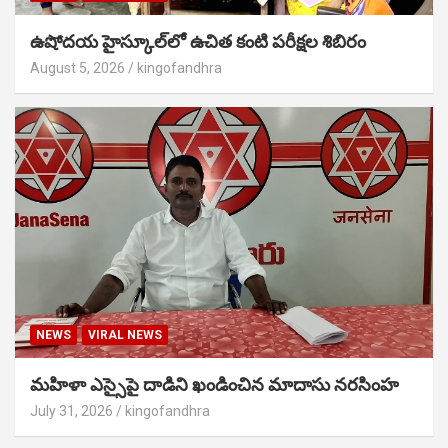
ఉషోదయ హైస్కూల్‌లో ఉచిత కంటి పరీక్షల శిబిరం
August 5, 2026
kingofandhra
NEWS
VIRAL NEWS
మహిళా ఎస్సైపై దాడిని ఖండించిన మాదాసు నరసింహ
July 31, 2026
kingofandhra