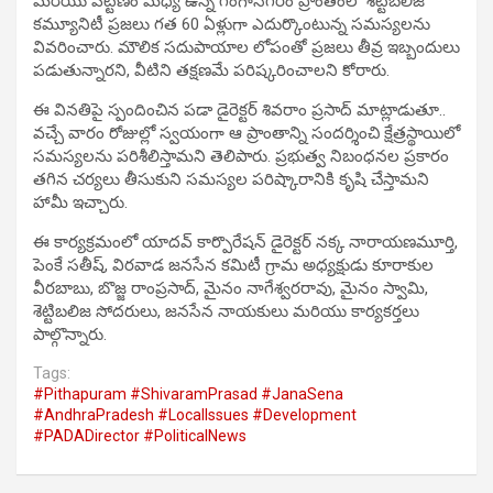
మరియు పట్టణం మధ్య ఉన్న గంగానగరం ప్రాంతంలో శెట్టిబలిజ
కమ్యూనిటీ ప్రజలు గత 60 ఏళ్లుగా ఎదుర్కొంటున్న సమస్యలను
వివరించారు. మౌలిక సదుపాయాల లోపంతో ప్రజలు తీవ్ర ఇబ్బందులు
పడుతున్నారని, వీటిని తక్షణమే పరిష్కరించాలని కోరారు.
ఈ వినతిపై స్పందించిన పడా డైరెక్టర్ శివరాం ప్రసాద్ మాట్లాడుతూ..
వచ్చే వారం రోజుల్లో స్వయంగా ఆ ప్రాంతాన్ని సందర్శించి క్షేత్రస్థాయిలో
సమస్యలను పరిశీలిస్తామని తెలిపారు. ప్రభుత్వ నిబంధనల ప్రకారం
తగిన చర్యలు తీసుకుని సమస్యల పరిష్కారానికి కృషి చేస్తామని
హామీ ఇచ్చారు.
ఈ కార్యక్రమంలో యాదవ్ కార్పొరేషన్ డైరెక్టర్ నక్క నారాయణమూర్తి,
పెంకే సతీష్, విరవాడ జనసేన కమిటీ గ్రామ అధ్యక్షుడు కూరాకుల
వీరబాబు, బొజ్జ రాంప్రసాద్, మైనం నాగేశ్వరరావు, మైనం స్వామి,
శెట్టిబలిజ సోదరులు, జనసేన నాయకులు మరియు కార్యకర్తలు
పాల్గొన్నారు.
Tags:
#Pithapuram #ShivaramPrasad #JanaSena
#AndhraPradesh #LocalIssues #Development
#PADADirector #PoliticalNews