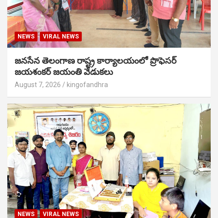
NEWS
VIRAL NEWS
జనసేన తెలంగాణ రాష్ట్ర కార్యాలయంలో ప్రొఫెసర్
జయశంకర్ జయంతి వేడుకలు
August 7, 2026
kingofandhra
NEWS
VIRAL NEWS