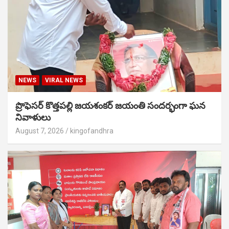
NEWS
VIRAL NEWS
ప్రొఫెసర్ కొత్తపల్లి జయశంకర్ జయంతి సందర్భంగా ఘన
నివాళులు
August 7, 2026
kingofandhra