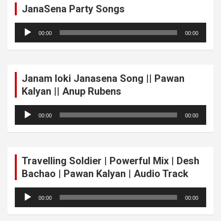
JanaSena Party Songs
Audio
00:00
00:00
Player
Janam loki Janasena Song || Pawan
Kalyan || Anup Rubens
Audio
00:00
00:00
Player
Travelling Soldier | Powerful Mix | Desh
Bachao | Pawan Kalyan | Audio Track
Audio
00:00
00:00
Player