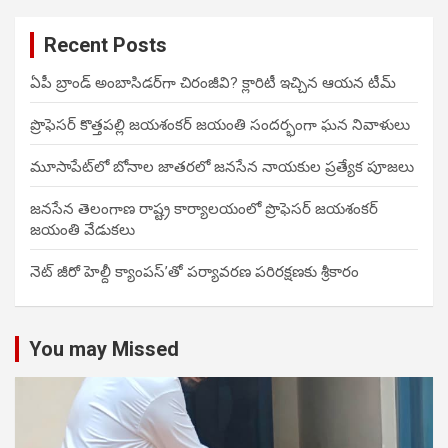
Recent Posts
ఏపీ బ్రాండ్ అంబాసిడర్‌గా చిరంజీవి? క్లారిటీ ఇచ్చిన ఆయన టీమ్
ప్రొఫెసర్ కొత్తపల్లి జయశంకర్ జయంతి సందర్భంగా ఘన నివాళులు
మూసాపేట్‌లో బోనాల జాతరలో జనసేన నాయకుల ప్రత్యేక పూజలు
జనసేన తెలంగాణ రాష్ట్ర కార్యాలయంలో ప్రొఫెసర్ జయశంకర్
జయంతి వేడుకలు
నెట్ జీరో హెల్దీ క్యాంపస్’తో పర్యావరణ పరిరక్షణకు శ్రీకారం
You may Missed