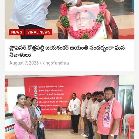
NEWS
VIRAL NEWS
ప్రొఫెసర్ కొత్తపల్లి జయశంకర్ జయంతి సందర్భంగా ఘన
నివాళులు
August 7, 2026
kingofandhra