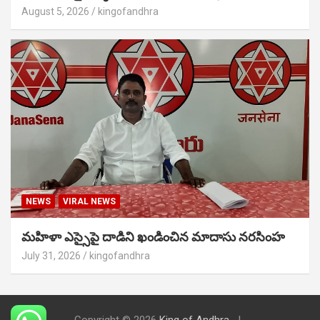
August 5, 2026
kingofandhra
NEWS
VIRAL NEWS
మహిళా ఎస్సైపై దాడిని ఖండించిన మాదాసు నరసింహ
July 31, 2026
kingofandhra