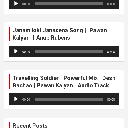
Audio
00:00
00:00
Player
Janam loki Janasena Song || Pawan
Kalyan || Anup Rubens
Audio
00:00
00:00
Player
Travelling Soldier | Powerful Mix | Desh
Bachao | Pawan Kalyan | Audio Track
Audio
00:00
00:00
Player
Recent Posts