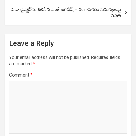
పడా డైరెక్టర్‌ను కలిసిన పెంకే జగదీష్ – గంగానగరం సమస్యలపై
వినతి
Leave a Reply
Your email address will not be published.
Required fields
are marked
*
Comment
*