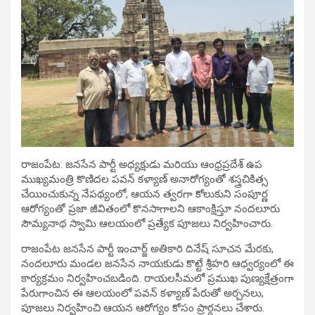
రాజంపేట: జనసేన పార్టీ అధ్యక్షుడు మరియు ఆంధ్రప్రదేశ్ ఉప
ముఖ్యమంత్రి కొణిదల పవన్ కళ్యాణ్ అనారోగ్యంతో శస్త్రచికిత్స
చేయించుకున్న నేపథ్యంలో, ఆయన త్వరగా కోలుకుని సంపూర్ణ
ఆరోగ్యంతో ప్రజా జీవితంలో కొనసాగాలని ఆకాంక్షిస్తూ నందలూరు
సౌమ్యనాథ స్వామి ఆలయంలో ప్రత్యేక పూజలు నిర్వహించారు.
రాజంపేట జనసేన పార్టీ ఇంచార్జ్ అతికారి దినేష్ సూచన మేరకు,
నందలూరు మండల జనసేన నాయకుడు కొట్టే శ్రీహరి ఆధ్వర్యంలో ఈ
కార్యక్రమం నిర్వహించబడింది. రాయలసీమలో ప్రముఖ పుణ్యక్షేత్రంగా
పేరుగాంచిన ఈ ఆలయంలో పవన్ కళ్యాణ్ పేరుతో అర్చనలు,
పూజలు నిర్వహించి ఆయన ఆరోగ్యం కోసం ప్రార్థనలు చేశారు.