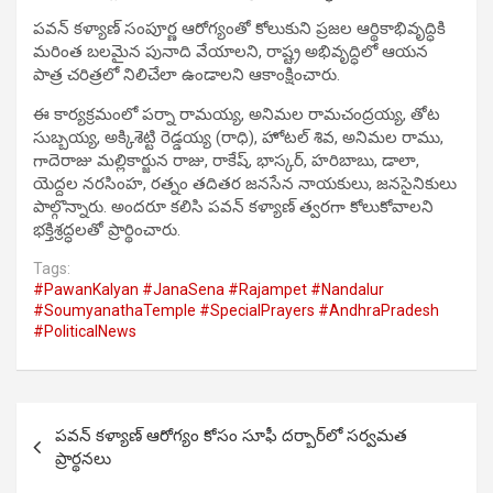
పవన్ కళ్యాణ్ సంపూర్ణ ఆరోగ్యంతో కోలుకుని ప్రజల ఆర్థికాభివృద్ధికి
మరింత బలమైన పునాది వేయాలని, రాష్ట్ర అభివృద్ధిలో ఆయన
పాత్ర చరిత్రలో నిలిచేలా ఉండాలని ఆకాంక్షించారు.
ఈ కార్యక్రమంలో పర్నా రామయ్య, అనిమల రామచంద్రయ్య, తోట
సుబ్బయ్య, అక్కిశెట్టి రెడ్డయ్య (రాధి), హోటల్ శివ, అనిమల రాము,
గాదెరాజు మల్లికార్జున రాజు, రాకేష్, భాస్కర్, హరిబాబు, డాలా,
యెద్దల నరసింహ, రత్నం తదితర జనసేన నాయకులు, జనసైనికులు
పాల్గొన్నారు. అందరూ కలిసి పవన్ కళ్యాణ్ త్వరగా కోలుకోవాలని
భక్తిశ్రద్ధలతో ప్రార్థించారు.
Tags:
#PawanKalyan #JanaSena #Rajampet #Nandalur
#SoumyanathaTemple #SpecialPrayers #AndhraPradesh
#PoliticalNews
Post
పవన్ కళ్యాణ్ ఆరోగ్యం కోసం సూఫీ దర్బార్‌లో సర్వమత
navigation
ప్రార్థనలు