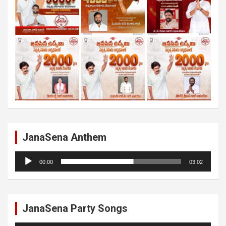
JanaSena Anthem
Audio
00:00
03:02
Player
JanaSena Party Songs