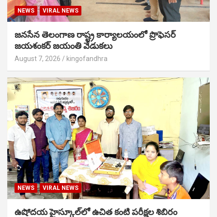
NEWS
VIRAL NEWS
జనసేన తెలంగాణ రాష్ట్ర కార్యాలయంలో ప్రొఫెసర్
జయశంకర్ జయంతి వేడుకలు
August 7, 2026
kingofandhra
NEWS
VIRAL NEWS
ఉషోదయ హైస్కూల్‌లో ఉచిత కంటి పరీక్షల శిబిరం