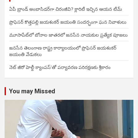
ఏపీ బ్రాండ్ అంబాసిడర్‌గా చిరంజీవి? క్లారిటీ ఇచ్చిన ఆయన టీమ్
ప్రొఫెసర్ కొత్తపల్లి జయశంకర్ జయంతి సందర్భంగా ఘన నివాళులు
మూసాపేట్‌లో బోనాల జాతరలో జనసేన నాయకుల ప్రత్యేక పూజలు
జనసేన తెలంగాణ రాష్ట్ర కార్యాలయంలో ప్రొఫెసర్ జయశంకర్
జయంతి వేడుకలు
నెట్ జీరో హెల్దీ క్యాంపస్’తో పర్యావరణ పరిరక్షణకు శ్రీకారం
You may Missed