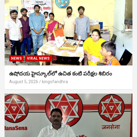
NEWS
VIRAL NEWS
ఉషోదయ హైస్కూల్‌లో ఉచిత కంటి పరీక్షల శిబిరం
August 5, 2026
kingofandhra