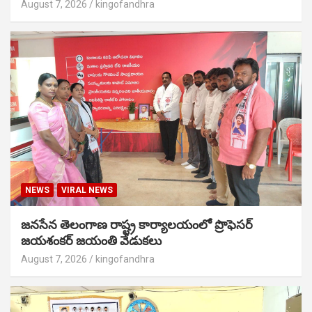
August 7, 2026
kingofandhra
NEWS
VIRAL NEWS
జనసేన తెలంగాణ రాష్ట్ర కార్యాలయంలో ప్రొఫెసర్
జయశంకర్ జయంతి వేడుకలు
August 7, 2026
kingofandhra