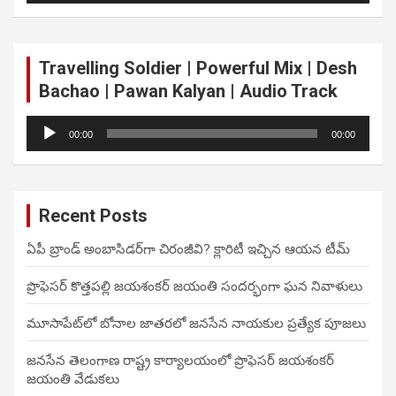
Travelling Soldier | Powerful Mix | Desh
Bachao | Pawan Kalyan | Audio Track
Audio
00:00
00:00
Player
Recent Posts
ఏపీ బ్రాండ్ అంబాసిడర్‌గా చిరంజీవి? క్లారిటీ ఇచ్చిన ఆయన టీమ్
ప్రొఫెసర్ కొత్తపల్లి జయశంకర్ జయంతి సందర్భంగా ఘన నివాళులు
మూసాపేట్‌లో బోనాల జాతరలో జనసేన నాయకుల ప్రత్యేక పూజలు
జనసేన తెలంగాణ రాష్ట్ర కార్యాలయంలో ప్రొఫెసర్ జయశంకర్
జయంతి వేడుకలు