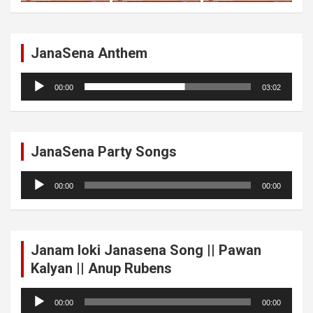
JanaSena Anthem
Audio
00:00
03:02
Player
JanaSena Party Songs
Audio
00:00
00:00
Player
Janam loki Janasena Song || Pawan
Kalyan || Anup Rubens
Audio
00:00
00:00
Player