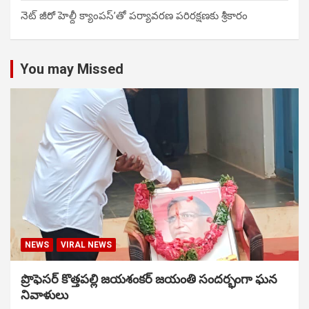
నెట్ జీరో హెల్దీ క్యాంపస్’తో పర్యావరణ పరిరక్షణకు శ్రీకారం
You may Missed
NEWS
VIRAL NEWS
ప్రొఫెసర్ కొత్తపల్లి జయశంకర్ జయంతి సందర్భంగా ఘన
నివాళులు