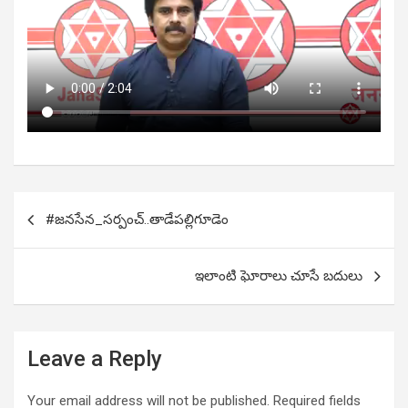
Post
#జనసేన_సర్పంచ్..తాడేపల్లిగూడెం
navigation
ఇలాంటి ఘోరాలు చూసే బదులు
Leave a Reply
Your email address will not be published.
Required fields