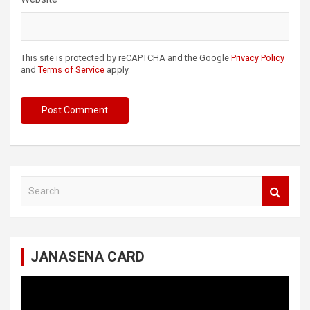
This site is protected by reCAPTCHA and the Google
Privacy Policy
and
Terms of Service
apply.
S
e
a
r
c
JANASENA CARD
h
Video
Player