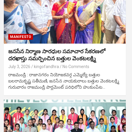
MANIFESTO
జనసేన నిర్మాణ సారధుల సమాచార సేకరణలో
దరఖాస్తు సమర్పించిన బత్తుల వెంకటలక్ష్మి
July 3, 2026
kingofandhra
No Comments
రాజమండ్రి : రాజానగరం నియోజకవర్గ ఎమ్మెల్యే బత్తుల
బలరామకృష్ణ సతీమణి, జనసేన నాయకురాలు బత్తుల వెంకటలక్ష్మి
గురువారం రాజమండ్రి పార్లమెంట్ పరిధిలోని హుకుంపేట…