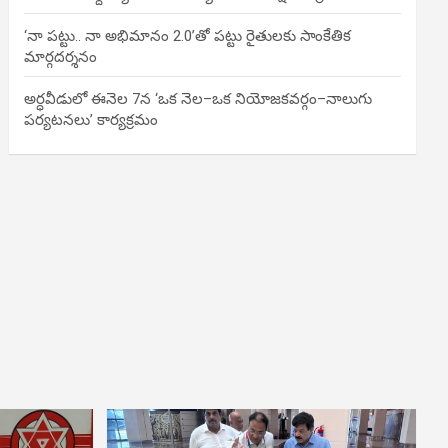
‘నా పట్టు.. నా అభిమానం 2.0’తో పట్టు రైతులకు సాంకేతిక
మార్గదర్శనం
అర్ధవీడులో ఈనెల 7న ‘ఒక నెల–ఒక నియోజకవర్గం–నాలుగు
పర్యటనలు’ కార్యక్రమం