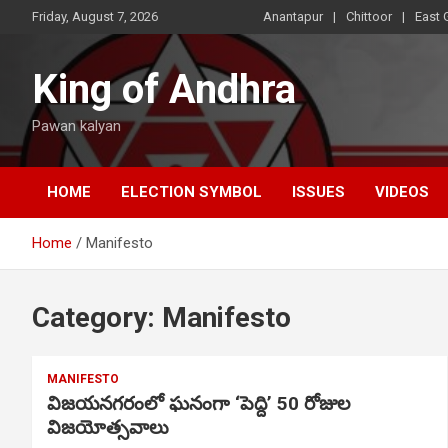
Skip
Friday, August 7, 2026
Anantapur
Chittoor
East 
to
content
King of Andhra
Pawan kalyan
HOME
ELECTION SYMBOL
ISSUES
VIDEOS
Home
Manifesto
Category:
Manifesto
MANIFESTO
విజయనగరంలో ఘనంగా ‘పెద్ది’ 50 రోజుల
విజయోత్సవాలు