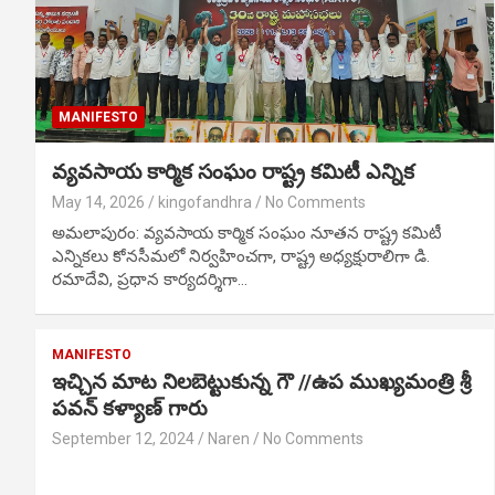
MANIFESTO
వ్యవసాయ కార్మిక సంఘం రాష్ట్ర కమిటీ ఎన్నిక
May 14, 2026
kingofandhra
No Comments
అమలాపురం: వ్యవసాయ కార్మిక సంఘం నూతన రాష్ట్ర కమిటీ
ఎన్నికలు కోనసీమలో నిర్వహించగా, రాష్ట్ర అధ్యక్షురాలిగా డి.
రమాదేవి, ప్రధాన కార్యదర్శిగా…
MANIFESTO
ఇచ్చిన మాట నిలబెట్టుకున్న గౌ //ఉప ముఖ్యమంత్రి శ్రీ
పవన్ కళ్యాణ్ గారు
September 12, 2024
Naren
No Comments