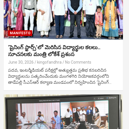
MANIFESTO
‘షైనింగ్ స్టార్స్’లో మెరిసిన విద్యార్థుల కలలు..
సూచనలకు మంత్రి లోకేశ్ ప్రశంస
June 30, 2026
kingofandhra
No Comments
పదవ, ఇంటర్మీడియట్ పరీక్షల్లో అత్యుత్తమ ప్రతిభ కనబరిచిన
విద్యార్థులను సత్కరించేందుకు మంగళగిరి నియోజకవర్గంలోని
తాడేపల్లి సీఎస్ఆర్ కల్యాణ మండపంలో నిర్వహించిన ‘షైనింగ్…