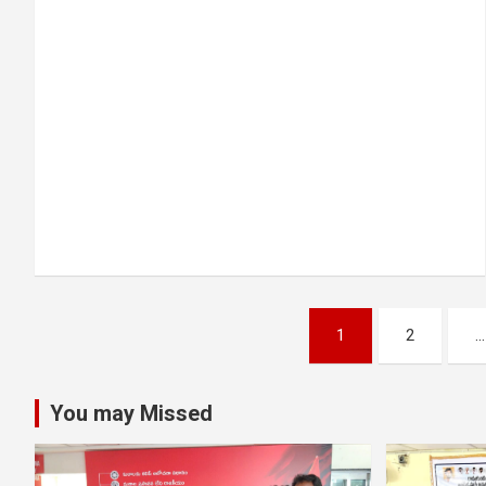
Posts
1
2
…
navigation
You may Missed