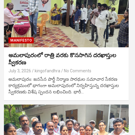
MANIFESTO
అమలాపురంలో రాత్రి వరకు కొనసాగిన దరఖాస్తుల
స్వీకరణ
July 3, 2026
kingofandhra
No Comments
అమలాపురం: జనసేన పార్టీ నిర్మాణ సారథుల సమాచార సేకరణ
కార్యక్రమంలో భాగంగా అమలాపురంలో నిర్వహిస్తున్న దరఖాస్తుల
స్వీకరణకు విశేష స్పందన లభించింది. భారీ…