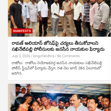
MANIFESTO
రావణ్ అలియాస్ జోసెఫ్‌పై చర్యలు తీసుకోవాలని
సఖినేటిపల్లి పోలీసులకు జనసేన నాయకుల ఫిర్యాదు
July 3, 2026
kingofandhra
No Comments
రాజోలు : రాజోలు నియోజకవర్గ జనసేన నాయకులు సఖినేటిపల్లి
పోలీస్ స్టేషన్‌లో ఫిర్యాదు చేస్తూ, గత నెల జూన్ 28న ఏలూరులో
జరిగిన…