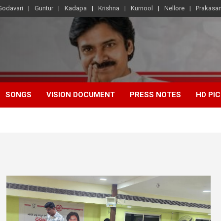
Godavari
Guntur
Kadapa
Krishna
Kurnool
Nellore
Prakasa
SONGS
VISION DOCUMENT
PRESS NOTES
HD PI