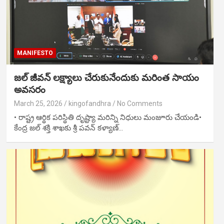
MANIFESTO
జల్ జీవన్ లక్ష్యాలు చేరుకునేందుకు మరింత సాయం
అవసరం
March 25, 2026
kingofandhra
No Comments
• రాష్ట్ర ఆర్థిక పరిస్థితి దృష్ట్యా మరిన్ని నిధులు మంజూరు చేయండి•
కేంద్ర జల్ శక్తి శాఖకు శ్రీ పవన్ కళ్యాణ్…