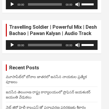
Audio
Use
volume.
00:00
00:00
Player
Up/Down
Arrow
keys
to
Travelling Soldier | Powerful Mix | Desh
increase
Bachao | Pawan Kalyan | Audio Track
or
decrease
Audio
Use
volume.
00:00
00:00
Player
Up/Down
Arrow
keys
to
Recent Posts
increase
or
మూసాపేట్‌లో బోనాల జాతరలో జనసేన నాయకుల ప్రత్యేక
decrease
పూజలు
volume.
జనసేన తెలంగాణ రాష్ట్ర కార్యాలయంలో ప్రొఫెసర్ జయశంకర్
జయంతి వేడుకలు
నెట్ జీరో హెల్దీ క్యాంపస్’తో పర్యావరణ పరిరక్షణకు శ్రీకారం