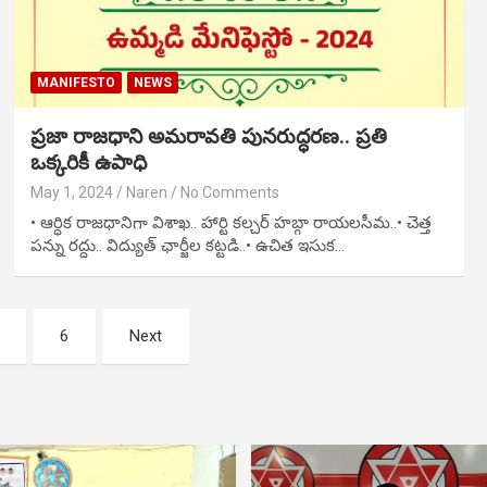
MANIFESTO
NEWS
ప్రజా రాజధాని అమరావతి పునరుద్ధరణ.. ప్రతి
ఒక్కరికీ ఉపాధి
May 1, 2024
Naren
No Comments
• ఆర్ధిక రాజధానిగా విశాఖ.. హార్టి కల్చర్ హబ్గా రాయలసీమ..• చెత్త
పన్ను రద్దు.. విద్యుత్ ఛార్జీల కట్టడి..• ఉచిత ఇసుక…
6
Next