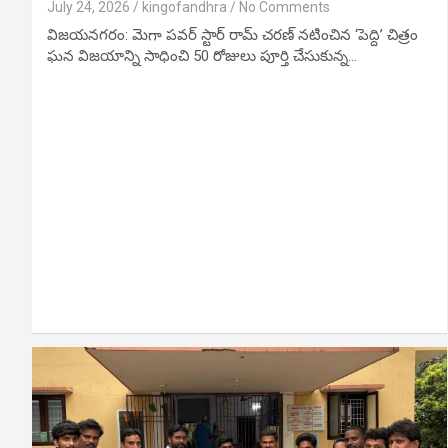
July 24, 2026
kingofandhra
No Comments
విజయనగరం: మెగా పవర్ స్టార్ రామ్ చరణ్ నటించిన ‘పెద్ది’ చిత్రం
ఘన విజయాన్ని సాధించి 50 రోజులు పూర్తి చేసుకున్న…