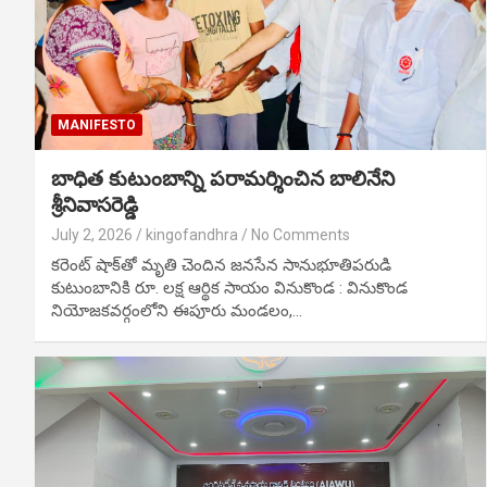
MANIFESTO
బాధిత కుటుంబాన్ని పరామర్శించిన బాలినేని
శ్రీనివాసరెడ్డి
July 2, 2026
kingofandhra
No Comments
కరెంట్ షాక్‌తో మృతి చెందిన జనసేన సానుభూతిపరుడి
కుటుంబానికి రూ. లక్ష ఆర్థిక సాయం వినుకొండ : వినుకొండ
నియోజకవర్గంలోని ఈపూరు మండలం,…