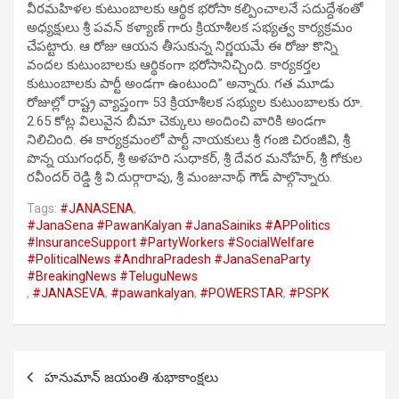
వీరమహిళల కుటుంబాలకు ఆర్థిక భరోసా కల్పించాలనే సదుద్దేశంతో
అధ్యక్షులు శ్రీ పవన్ కళ్యాణ్ గారు క్రియాశీలక సభ్యత్వ కార్యక్రమం
చేపట్టారు. ఆ రోజు ఆయన తీసుకున్న నిర్ణయమే ఈ రోజు కొన్ని
వందల కుటుంబాలకు ఆర్థికంగా భరోసానిచ్చింది. కార్యకర్తల
కుటుంబాలకు పార్టీ అండగా ఉంటుంది” అన్నారు. గత మూడు
రోజుల్లో రాష్ట్ర వ్యాప్తంగా 53 క్రియాశీలక సభ్యుల కుటుంబాలకు రూ.
2.65 కోట్ల విలువైన బీమా చెక్కులు అందించి వారికి అండగా
నిలిచింది. ఈ కార్యక్రమంలో పార్టీ నాయకులు శ్రీ గంజి చిరంజీవి, శ్రీ
పొన్న యుగంధర్, శ్రీ అళహరి సుధాకర్, శ్రీ దేవర మనోహర్, శ్రీ గోకుల
రవీందర్ రెడ్డి శ్రీ వి.దుర్గారావు, శ్రీ మంజునాథ్ గౌడ్ పాల్గొన్నారు.
Tags:
#JANASENA
,
#JanaSena #PawanKalyan #JanaSainiks #APPolitics
#InsuranceSupport #PartyWorkers #SocialWelfare
#PoliticalNews #AndhraPradesh #JanaSenaParty
#BreakingNews #TeluguNews
,
#JANASEVA
,
#pawankalyan
,
#POWERSTAR
,
#PSPK
Post
హనుమాన్ జయంతి శుభాకాంక్షలు
navigation