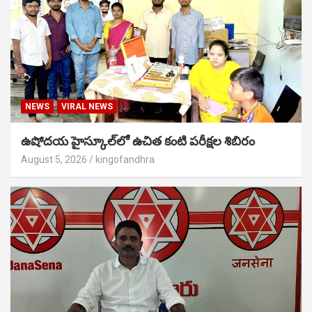
NEWS
VIRAL NEWS
ఉషోదయ హైస్కూల్‌లో ఉచిత కంటి పరీక్షల శిబిరం
August 5, 2026
kingofandhra