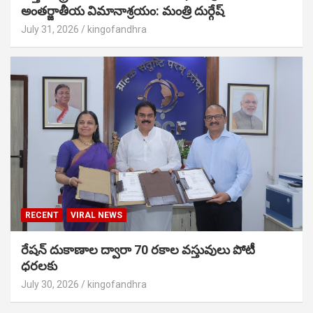
అంతర్జాతీయ విమానాశ్రయం: మంత్రి దుర్గేష్
July 31, 2026
kingofandhra
RECENT
VIRAL NEWS
రేషన్ దుకాణాల ద్వారా 70 రకాల వస్తువులు పోటీ
ధరలకు
July 30, 2026
kingofandhra