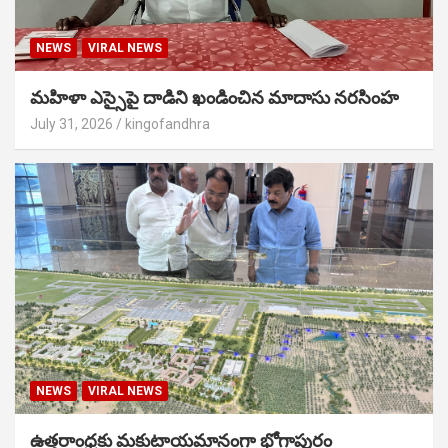
NEWS
VIRAL NEWS
మహిళా ఎస్సైపై దాడిని ఖండించిన మాదాసు నరసింహ
July 31, 2026
kingofandhra
NEWS
VIRAL NEWS
ఉత్తరాంధ్రకు మకుటాయమానంగా భోగాపురం