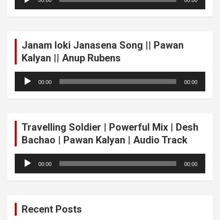
00:00
00:00
Player
Janam loki Janasena Song || Pawan
Kalyan || Anup Rubens
Audio
00:00
00:00
Player
Travelling Soldier | Powerful Mix | Desh
Bachao | Pawan Kalyan | Audio Track
Audio
00:00
00:00
Player
Recent Posts