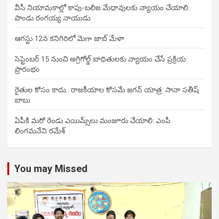
వీసీ నియామకాల్లో కాపు-బలిజ మేధావులకు న్యాయం చేయాలి:
పాండు రంగయ్య నాయుడు
ఆగస్టు 12న కనిగిరిలో మెగా జాబ్ మేళా
సెప్టెంబర్ 15 నుంచి అగ్రిగోల్డ్ బాధితులకు న్యాయం చేసే ప్రక్రియ
ప్రారంభం
రైతుల కోసం కాదు.. రాజకీయాల కోసమే జగన్ యాత్ర: సానా సతీష్
బాబు
ఏపీకి మరో రెండు ఎయిమ్స్‌లు మంజూరు చేయాలి: ఎంపీ
లింగమనేని రమేశ్
You may Missed