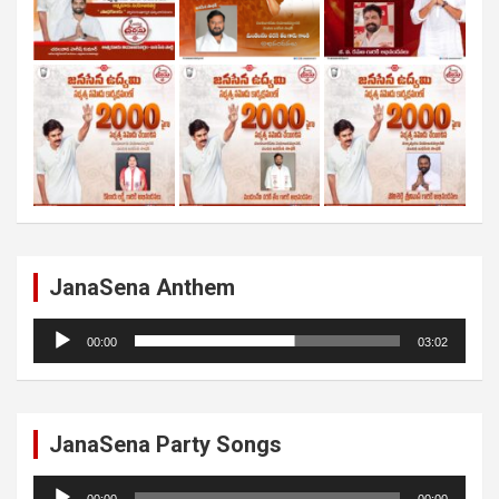
JanaSena Anthem
Audio
00:00
03:02
Player
JanaSena Party Songs
Audio