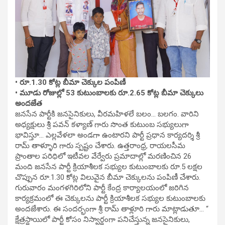
• రూ.1.30 కోట్ల బీమా చెక్కుల పంపిణీ
• మూడు రోజుల్లో 53 కుటుంబాలకు రూ.2.65 కోట్ల బీమా చెక్కులు
అందజేత
జనసేన పార్టీకి జనసైనికులు, వీరమహిళలే బలం… బలగం. వారిని
అధ్యక్షులు శ్రీ పవన్ కళ్యాణ్ గారు సొంత కుటుంబ సభ్యులుగా
భావిస్తూ… ఎల్లవేళలా అండగా ఉంటారని పార్టీ ప్రధాన కార్యదర్శి శ్రీ
రామ్ తాళ్ళూరి గారు స్పష్టం చేశారు. ఉత్తరాంధ్ర, రాయలసీమ
ప్రాంతాల పరిధిలో ఇటీవల వేర్వేరు ప్రమాదాల్లో మరణించిన 26
మంది జనసేన పార్టీ క్రియాశీలక సభ్యుల కుటుంబాలకు రూ.5 లక్షల
చొప్పున రూ.1.30 కోట్ల విలువైన బీమా చెక్కులను పంపిణీ చేశారు.
గురువారం మంగళగిరిలోని పార్టీ కేంద్ర కార్యాలయంలో జరిగిన
కార్యక్రమంలో ఈ చెక్కులను పార్టీ క్రియాశీలక సభ్యుల కుటుంబాలకు
అందజేశారు. ఈ సందర్భంగా శ్రీ రామ్ తాళ్లూరి గారు మాట్లాడుతూ… “
క్షేత్రస్థాయిలో పార్టీ కోసం నిస్వార్థంగా పనిచేస్తున్న జనసైనికులు,