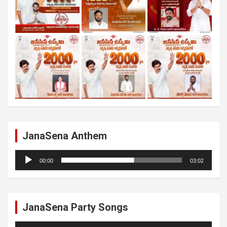
JanaSena Anthem
Audio
00:00
03:02
Player
JanaSena Party Songs
Audio