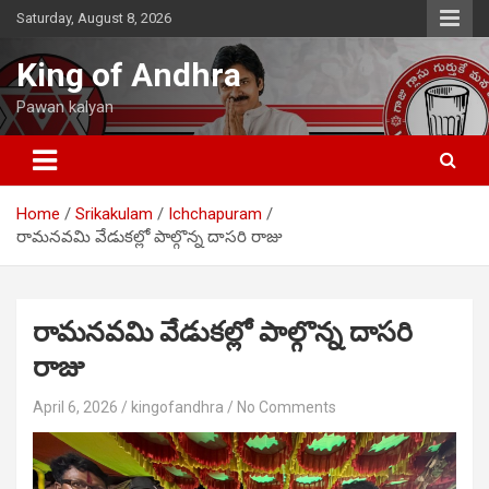
Skip
Saturday, August 8, 2026
to
content
King of Andhra
Pawan kalyan
Home
Srikakulam
Ichchapuram
రామనవమి వేడుకల్లో పాల్గొన్న దాసరి రాజు
రామనవమి వేడుకల్లో పాల్గొన్న దాసరి
రాజు
April 6, 2026
kingofandhra
No Comments