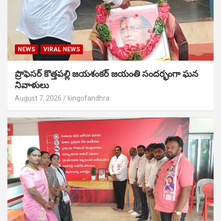
NEWS
VIRAL NEWS
ప్రొఫెసర్ కొత్తపల్లి జయశంకర్ జయంతి సందర్భంగా ఘన
నివాళులు
August 7, 2026
kingofandhra