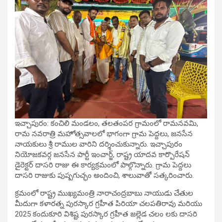
ఇచ్చాపురం: కంచిలి మండలం, తలతంపర గ్రామంలో రామనవమి,
రామ నవరాత్రి మహోత్సవాలలో భాగంగా గ్రామ పెద్దలు, జనసేన
నాయకులు శ్రీ రాముల వారిని దర్శించుకున్నారు. ఇచ్చాపురం
నియోజకవర్గ జనసేన పార్టీ ఇంచార్జ్, రాష్ట్ర యాదవ కార్పొరేషన్
డైరెక్టర్ దాసరి రాజు ఈ కార్యక్రమంలో పాల్గొన్నారు. గ్రామ పెద్దలు
దాసరి రాజుకు పుష్పగుచ్ఛం అందించి, శాలువాతో సత్కరించారు.
క్రమంలో రాష్ట్ర ముఖ్యమంత్రి నారాచంద్రబాబు నాయుడు చేతుల
మీదుగా కళారత్న పురస్కార గ్రహీత పిరియా చలపతిరావు మరియు
2025 కందుకూరి విశిష్ట పురస్కార గ్రహీత జల్లెడ చలం లకు దాసరి