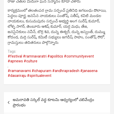
రాజు చేతుల మీదుగా ఘన సన్మానం కూడా చేశారు.
కార్యక్రమంలో తలతంపర గ్రామ సర్పంచ్ ప్రతినిధి జగబంధు దొలాయి,
పెద్దలు పూర్ణ, జనసేన నాయకులు సంతోష్, సతీష్, కవిటి మండల
నాయకులు, కుసుమపురం సర్పంచ్ అభ్యర్థి అంగ సురేష్ కుమార్,
లోళ్ళ సాగర్, తెంబూరు ఆశిష్ కుమార్, యర్ర మధు, తేజ,
జనసైనికులు నవీన్, బొర్ర శివ, దున్న ఈశ్వర్, దున్న జస్వంత్, దుమ్ము
కోదండ, మర్రి సురేష్, కమిటీ సభ్యులు జగదీష్ సాహు, సంతోష్ రౌలో,
గ్రామస్తులు తదితరులు పాల్గొన్నారు.
Tags:
#festival #ramnavaratri #apolitics #communityevent
#apnews #culture
,
#ramanavami #ichapuram #andhrapradesh #janasena
#dasariraju #spiritualevent
Post
అమరావతి సర్కిల్ వద్ద కూటమి ఆధ్వర్యంలో చలివేంద్రం
navigation
ప్రారంభం