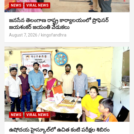
NEWS
VIRAL NEWS
జనసేన తెలంగాణ రాష్ట్ర కార్యాలయంలో ప్రొఫెసర్
జయశంకర్ జయంతి వేడుకలు
August 7, 2026
kingofandhra
NEWS
VIRAL NEWS
ఉషోదయ హైస్కూల్‌లో ఉచిత కంటి పరీక్షల శిబిరం