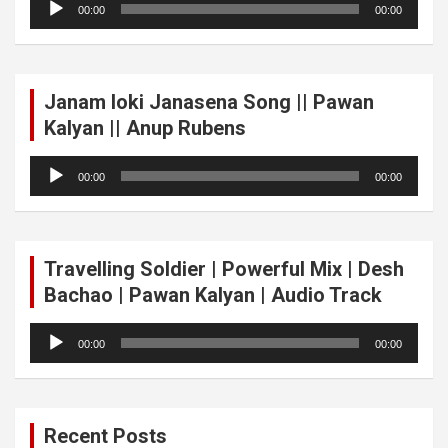
00:00
00:00
Player
Janam loki Janasena Song || Pawan
Kalyan || Anup Rubens
Audio
00:00
00:00
Player
Travelling Soldier | Powerful Mix | Desh
Bachao | Pawan Kalyan | Audio Track
Audio
00:00
00:00
Player
Recent Posts