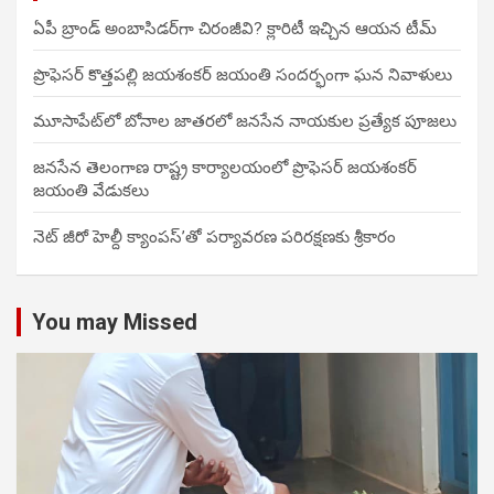
ఏపీ బ్రాండ్ అంబాసిడర్‌గా చిరంజీవి? క్లారిటీ ఇచ్చిన ఆయన టీమ్
ప్రొఫెసర్ కొత్తపల్లి జయశంకర్ జయంతి సందర్భంగా ఘన నివాళులు
మూసాపేట్‌లో బోనాల జాతరలో జనసేన నాయకుల ప్రత్యేక పూజలు
జనసేన తెలంగాణ రాష్ట్ర కార్యాలయంలో ప్రొఫెసర్ జయశంకర్
జయంతి వేడుకలు
నెట్ జీరో హెల్దీ క్యాంపస్’తో పర్యావరణ పరిరక్షణకు శ్రీకారం
You may Missed