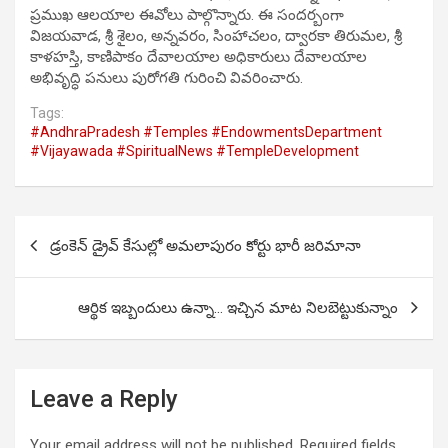
ప్రముఖ ఆలయాల ఈవోలు పాల్గొన్నారు. ఈ సందర్బంగా
విజయవాడ, శ్రీ శైలం, అన్నవరం, సింహాచలం, ద్వారకా తిరుమల, శ్రీ
కాళహస్తి, కాణిపాకం దేవాలయాల అధికారులు దేవాలయాల
అభివృద్ధి పనులు పురోగతి గురించి వివరించారు.
Tags:
#AndhraPradesh #Temples #EndowmentsDepartment
#Vijayawada #SpiritualNews #TempleDevelopment
Post
డ్రంకెన్ డ్రైవ్ కేసుల్లో అమలాపురం కోర్టు భారీ జరిమానా
navigation
ఆర్థిక ఇబ్బందులు ఉన్నా… ఇచ్చిన మాట నిలబెట్టుకున్నాం
Leave a Reply
Your email address will not be published.
Required fields