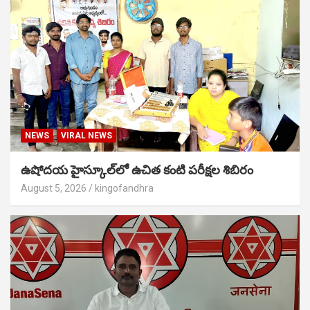
NEWS
VIRAL NEWS
ఉషోదయ హైస్కూల్‌లో ఉచిత కంటి పరీక్షల శిబిరం
August 5, 2026
kingofandhra