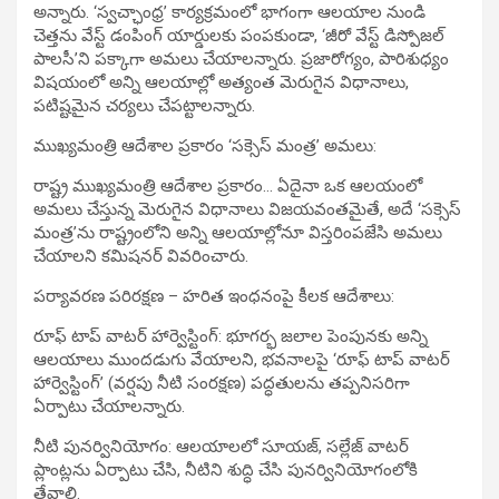
అన్నారు. ‘స్వచ్ఛాంధ్ర’ కార్యక్రమంలో భాగంగా ఆలయాల నుండి
చెత్తను వేస్ట్ డంపింగ్ యార్డులకు పంపకుండా, ‘జీరో వేస్ట్ డిస్పోజల్
పాలసీ’ని పక్కాగా అమలు చేయాలన్నారు. ప్రజారోగ్యం, పారిశుధ్యం
విషయంలో అన్ని ఆలయాల్లో అత్యంత మెరుగైన విధానాలు,
పటిష్టమైన చర్యలు చేపట్టాలన్నారు.
​ముఖ్యమంత్రి ఆదేశాల ప్రకారం ‘సక్సెస్ మంత్ర’ అమలు:
రాష్ట్ర ముఖ్యమంత్రి ఆదేశాల ప్రకారం… ఏదైనా ఒక ఆలయంలో
అమలు చేస్తున్న మెరుగైన విధానాలు విజయవంతమైతే, అదే ‘సక్సెస్
మంత్ర’ను రాష్ట్రంలోని అన్ని ఆలయాల్లోనూ విస్తరింపజేసి అమలు
చేయాలని కమిషనర్ వివరించారు.
​పర్యావరణ పరిరక్షణ – హరిత ఇంధనంపై కీలక ఆదేశాలు:
​రూఫ్ టాప్ వాటర్ హార్వెస్టింగ్: భూగర్భ జలాల పెంపునకు అన్ని
ఆలయాలు ముందడుగు వేయాలని, భవనాలపై ‘రూఫ్ టాప్ వాటర్
హార్వెస్టింగ్’ (వర్షపు నీటి సంరక్షణ) పద్ధతులను తప్పనిసరిగా
ఏర్పాటు చేయాలన్నారు.
​నీటి పునర్వినియోగం: ఆలయాలలో సూయజ్, సల్లేజ్ వాటర్
ప్లాంట్లను ఏర్పాటు చేసి, నీటిని శుద్ధి చేసి పునర్వినియోగంలోకి
తేవాలి.