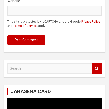
Website
This site is protected by reCAPTCHA and the Google
Privacy Policy
and
Terms of Service
apply.
S
e
a
r
c
JANASENA CARD
h
Video
Player