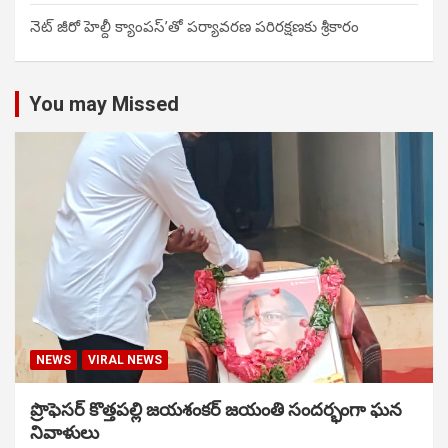
నెట్ జీరో హెల్దీ క్యాంపస్’తో పర్యావరణ పరిరక్షణకు శ్రీకారం
You may Missed
NEWS
VIRAL NEWS
ప్రొఫెసర్ కొత్తపల్లి జయశంకర్ జయంతి సందర్భంగా ఘన
నివాళులు