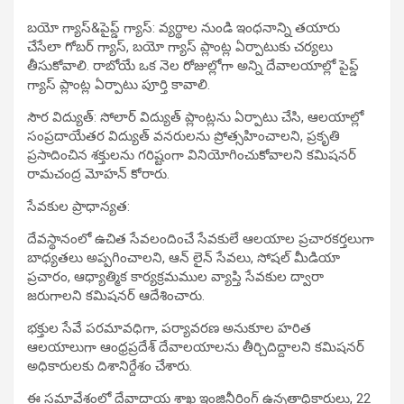
​బయో గ్యాస్&పైప్డ్ గ్యాస్: వ్యర్థాల నుండి ఇంధనాన్ని తయారు
చేసేలా గోబర్ గ్యాస్, బయో గ్యాస్ ప్లాంట్ల ఏర్పాటుకు చర్యలు
తీసుకోవాలి. రాబోయే ఒక నెల రోజుల్లోగా అన్ని దేవాలయాల్లో పైప్డ్
గ్యాస్ ప్లాంట్ల ఏర్పాటు పూర్తి కావాలి.
​సౌర విద్యుత్: సోలార్ విద్యుత్ ప్లాంట్లను ఏర్పాటు చేసి, ఆలయాల్లో
సంప్రదాయేతర విద్యుత్ వనరులను ప్రోత్సహించాలని, ప్రకృతి
ప్రసాదించిన శక్తులను గరిష్టంగా వినియోగించుకోవాలని కమిషనర్
రామచంద్ర మోహన్ కోరారు.
సేవకుల ప్రాధాన్యత:
దేవస్థానంలో ఉచిత సేవలందించే సేవకులే ఆలయాల ప్రచారకర్తలుగా
బాధ్యతలు అప్పగించాలని, ఆన్ లైన్ సేవలు, సోషల్ మీడియా
ప్రచారం, ఆధ్యాత్మిక కార్యక్రమముల వ్యాప్తి సేవకుల ద్వారా
జరుగాలని కమిషనర్ ఆదేశించారు.
​భక్తుల సేవే పరమావధిగా, పర్యావరణ అనుకూల హరిత
ఆలయాలుగా ఆంధ్రప్రదేశ్ దేవాలయాలను తీర్చిదిద్దాలని కమిషనర్
అధికారులకు దిశానిర్దేశం చేశారు.
ఈ సమావేశంలో దేవాదాయ శాఖ ఇంజినీరింగ్ ఉన్నతాధికారులు, 22