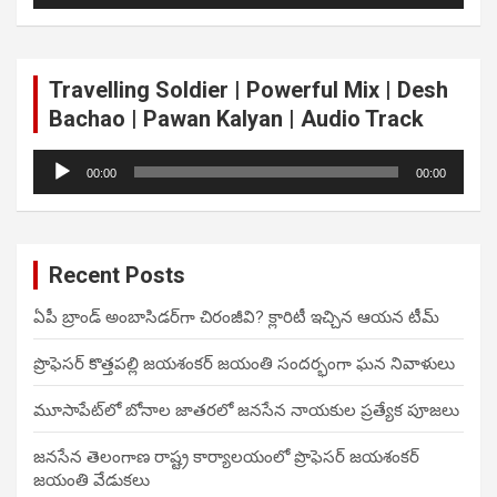
Travelling Soldier | Powerful Mix | Desh
Bachao | Pawan Kalyan | Audio Track
Audio
00:00
00:00
Player
Recent Posts
ఏపీ బ్రాండ్ అంబాసిడర్‌గా చిరంజీవి? క్లారిటీ ఇచ్చిన ఆయన టీమ్
ప్రొఫెసర్ కొత్తపల్లి జయశంకర్ జయంతి సందర్భంగా ఘన నివాళులు
మూసాపేట్‌లో బోనాల జాతరలో జనసేన నాయకుల ప్రత్యేక పూజలు
జనసేన తెలంగాణ రాష్ట్ర కార్యాలయంలో ప్రొఫెసర్ జయశంకర్
జయంతి వేడుకలు