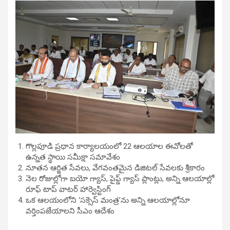
గొల్లపూడి ప్రధాన కార్యాలయంలో 22 ఆలయాల ఈవోలతో
ఉన్నత స్థాయి సమీక్షా సమావేశం
​నూతన ఆర్జిత సేవలు, వేగవంతమైన డిజిటల్ సేవలకు శ్రీకారం
​నెల రోజుల్లోగా బయో గ్యాస్, పైప్డ్ గ్యాస్ ప్లాంట్లు, అన్ని ఆలయాల్లో
రూఫ్ టాప్ వాటర్ హార్వెస్టింగ్
​ఒక ఆలయంలోని ‘సక్సెస్ మంత్ర’ను అన్ని ఆలయాల్లోనూ
వర్తింపజేయాలని సీఎం ఆదేశం