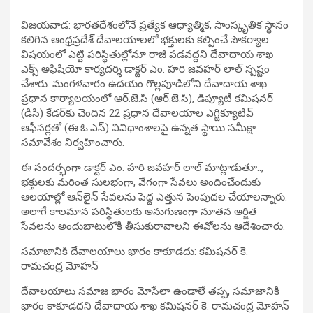
విజయవాడ: భారతదేశంలోనే ప్రత్యేక ఆధ్యాత్మిక, సాంస్కృతిక స్థానం
కలిగిన ఆంధ్రప్రదేశ్ దేవాలయాలలో భక్తులకు కల్పించే సౌకర్యాల
విషయంలో ఎట్టి పరిస్థితుల్లోనూ రాజీ పడవద్దని దేవాదాయ శాఖ
ఎక్స్ అఫిషియో కార్యదర్శి డాక్టర్ ఎం. హరి జవహర్ లాల్ స్పష్టం
చేశారు. మంగళవారం ఉదయం గొల్లపూడిలోని దేవాదాయ శాఖ
ప్రధాన కార్యాలయంలో ఆర్.జె.సి (ఆర్.జె.సి), డిప్యూటీ కమిషనర్
(డిసి) కేడర్‌కు చెందిన 22 ప్రధాన దేవాలయాల ఎగ్జిక్యూటివ్
ఆఫీసర్లతో (ఈ.ఓ.ఎస్) వివిధాంశాలపై ఉన్నత స్థాయి సమీక్షా
సమావేశం నిర్వహించారు.
​ఈ సందర్భంగా డాక్టర్ ఎం. హరి జవహర్ లాల్ మాట్లాడుతూ..,
భక్తులకు మరింత సులభంగా, వేగంగా సేవలు అందించేందుకు
ఆలయాల్లో ఆన్‌లైన్ సేవలను పెద్ద ఎత్తున పెంపుదల చేయాలన్నారు.
అలాగే కాలమాన పరిస్థితులకు అనుగుణంగా నూతన ఆర్జిత
సేవలను అందుబాటులోకి తీసుకురావాలని ఈవోలను ఆదేశించారు.
​సమాజానికి దేవాలయాలు భారం కాకూడదు: కమిషనర్ కె.
రామచంద్ర మోహన్
దేవాలయాలు సమాజ భారం మోసేలా ఉండాలే తప్ప, సమాజానికి
భారం కాకూడదని దేవాదాయ శాఖ కమిషనర్ కె. రామచంద్ర మోహన్