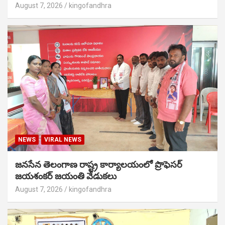
August 7, 2026
kingofandhra
NEWS
VIRAL NEWS
జనసేన తెలంగాణ రాష్ట్ర కార్యాలయంలో ప్రొఫెసర్
జయశంకర్ జయంతి వేడుకలు
August 7, 2026
kingofandhra