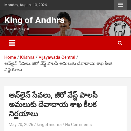
Skip
Monday, August 10, 2026
to
content
King of Andhra
Pawan kalyan
Home
Krishna
Vijayawada Central
ఆన్‌లైన్ సేవలు, జీరో వేస్ట్ పాలసీ అమలుకు దేవాదాయ శాఖ కీలక
నిర్ణయాలు
ఆన్‌లైన్ సేవలు, జీరో వేస్ట్ పాలసీ
అమలుకు దేవాదాయ శాఖ కీలక
నిర్ణయాలు
May 20, 2026
kingofandhra
No Comments