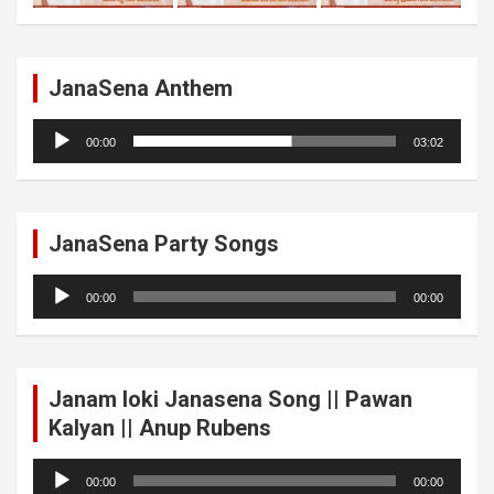
JanaSena Anthem
Audio
00:00
03:02
Player
JanaSena Party Songs
Audio
00:00
00:00
Player
Janam loki Janasena Song || Pawan
Kalyan || Anup Rubens
Audio
00:00
00:00
Player