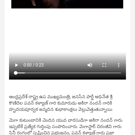
ఆంధ్రప్రదేశ్ రాష్ట్ర ఉప ముఖ్యమంత్రి, జనసేన పార్టీ అధినేత శ్రీ
కొణిదెల పవన్ కళ్యాణ్ గారి కుమారుడు అకిరా నందన్ గారికి
హృదయపూర్వక జన్మదిన శుభాకాంక్షలు వెల్లువెత్తుతున్నాయి.
మెగా కుటుంబానికి చెందిన యువ వారసుడిగా అకిరా నందన్ గారు
ఇప్పటికే ప్రత్యేక గుర్తింపు సంపాదించారు. మెగాస్టార్ చిరంజీవి గారు
సినీ రంగంలో సృష్టించిన ప్రభంజనం, పవన్ కళ్యాణ్ గారు ప్రజా