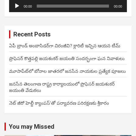
Audio
00:00
00:00
Player
Recent Posts
ఏపీ బ్రాండ్ అంబాసిడర్‌గా చిరంజీవి? క్లారిటీ ఇచ్చిన ఆయన టీమ్
ప్రొఫెసర్ కొత్తపల్లి జయశంకర్ జయంతి సందర్భంగా ఘన నివాళులు
మూసాపేట్‌లో బోనాల జాతరలో జనసేన నాయకుల ప్రత్యేక పూజలు
జనసేన తెలంగాణ రాష్ట్ర కార్యాలయంలో ప్రొఫెసర్ జయశంకర్
జయంతి వేడుకలు
నెట్ జీరో హెల్దీ క్యాంపస్’తో పర్యావరణ పరిరక్షణకు శ్రీకారం
You may Missed