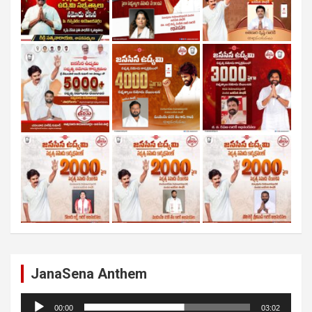
JanaSena Anthem
Audio
00:00
03:02