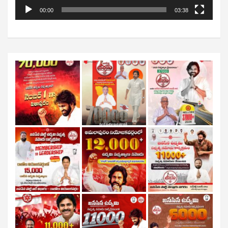
00:00
03:38