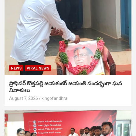
NEWS
VIRAL NEWS
ప్రొఫెసర్ కొత్తపల్లి జయశంకర్ జయంతి సందర్భంగా ఘన
నివాళులు
August 7, 2026
kingofandhra