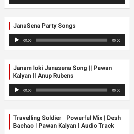
Player
JanaSena Party Songs
Audio
00:00
00:00
Player
Janam loki Janasena Song || Pawan
Kalyan || Anup Rubens
Audio
00:00
00:00
Player
Travelling Soldier | Powerful Mix | Desh
Bachao | Pawan Kalyan | Audio Track