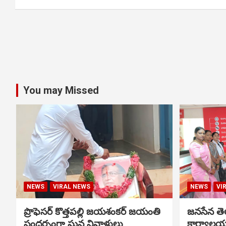
You may Missed
NEWS
VIRAL NEWS
NEWS
VI
ప్రొఫెసర్ కొత్తపల్లి జయశంకర్ జయంతి
జనసేన తెల
సందర్భంగా ఘన నివాళులు
కార్యాలయ