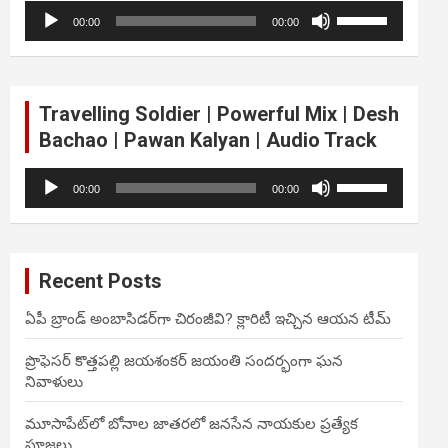
Audio
Use
volume.
00:00
00:00
Player
Up/Down
Arrow
keys
to
Travelling Soldier | Powerful Mix | Desh
increase
Bachao | Pawan Kalyan | Audio Track
or
decrease
Audio
Use
volume.
00:00
00:00
Player
Up/Down
Arrow
keys
to
Recent Posts
increase
or
ఏపీ బ్రాండ్ అంబాసిడర్‌గా చిరంజీవి? క్లారిటీ ఇచ్చిన ఆయన టీమ్
decrease
volume.
ప్రొఫెసర్ కొత్తపల్లి జయశంకర్ జయంతి సందర్భంగా ఘన
నివాళులు
మూసాపేట్‌లో బోనాల జాతరలో జనసేన నాయకుల ప్రత్యేక
పూజలు