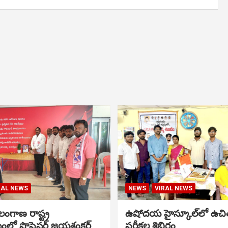
RAL NEWS
NEWS
VIRAL NEWS
ంగాణ రాష్ట్ర
ఉషోదయ హైస్కూల్‌లో ఉచి
ంలో ప్రొఫెసర్ జయశంకర్
పరీక్షల శిబిరం