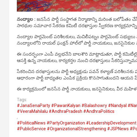
నంద్యాల :
జనసేన పార్టీ సంస్థాగత నిర్మాణాన్ని మరింత బలోపేతం చేస
సారథుల సమాచార సేకరణ కమిటీ దరఖాస్తుల స్వీకరణ కార్యక్రమాన్న
నంద్యాల పార్లమెంట్ పరిశీలకులు, మచిలీపట్నం పార్లమెంట్ సభ్యుల
నంద్యాలలోని రాయల్ ఫంక్షన్ హాల్‌లో పార్టీ నాయకులు, జనసైనికుల న
ఈ సందర్భంగా ఎంపీ వల్లభనేని బాలశౌరి మాట్లాడుతూ, పార్టీ కమిటీ
ఆసక్తి ఉన్న నాయకులు, కార్యకర్తల నుంచి దరఖాస్తులు సేకరిస్తున్నామన
సేకరించిన దరఖాస్తులను పార్టీ అధ్యక్షుడు పవన్ కళ్యాణ్ పరిశీలనకు పం
ఆధారంగా పార్టీ బాధ్యతల ఎంపిక ప్రక్రియ కొనసాగుతుందని ఆయన పేర
ఈ కార్యక్రమంలో జనసేన పార్టీ నాయకులు, జనసైనికులు, వీర మహిళల
Tags:
#JanaSenaParty #PawanKalyan #Balashowry #Nandyal #Nan
#VeeraMahilalu #AndhraPradesh #AndhraPolitics
,
#PoliticalNews #PartyOrganization #LeadershipDevelopment 
#PublicService #OrganizationalStrengthening #JSPNews #Pol