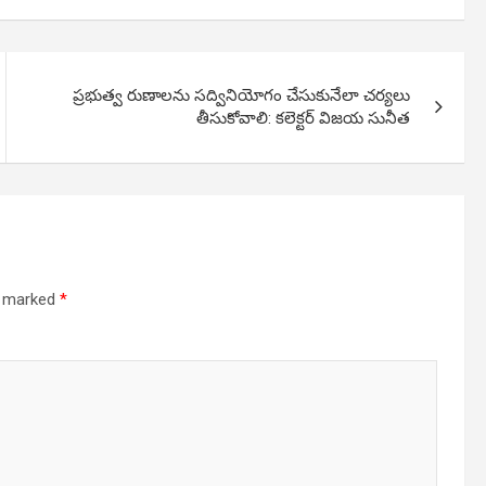
ప్రభుత్వ రుణాలను సద్వినియోగం చేసుకునేలా చర్యలు
తీసుకోవాలి: కలెక్టర్ విజయ సునీత
re marked
*