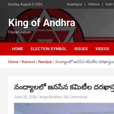
Skip
Sunday, August 9, 2026
Anantapur
Chittoor
East 
to
content
King of Andhra
Pawan kalyan
HOME
ELECTION SYMBOL
ISSUES
VIDEOS
Home
Kurnool
Nandyal
నంద్యాలలో జనసేన కమిటీల దరఖాస్తుల ప
నంద్యాలలో జనసేన కమిటీల దరఖాస్తుల
June 30, 2026
kingofandhra
No Comments