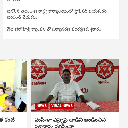
జనసేన తెలంగాణ రాష్ట్ర కార్యాలయంలో ప్రొఫెసర్ జయశంకర్
జయంతి వేడుకలు
నెట్ జీరో హెల్దీ క్యాంపస్’తో పర్యావరణ పరిరక్షణకు శ్రీకారం
NEWS
VIRAL NEWS
త కంటి
మహిళా ఎస్సైపై దాడిని ఖండించిన
మాదాసు నరసింహ