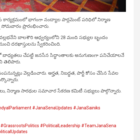
ే కార్యక్రమంలో భాగంగా నంద్యాల పార్లమెంట్ పరిధిలో నిర్మాణ
ి సోమవారం ప్రారంభించారు.
ు వల్లభనేని బాలశౌరి ఆధ్వర్యంలోని 28 మంది సభ్యుల బృందం
ుంచి దరఖాస్తులను స్వీకరించింది.
ల్లో బాధ్యతలు చేపట్టి జనసేన సిద్ధాంతాలకు అనుగుణంగా పనిచేయాలనే
ి తెలిపారు.
పనున్నట్లు వెల్లడించారు. అర్హత, నిబద్ధత, పార్టీ కోసం చేసిన సేవల
్కొన్నారు.
ు, నిర్మాణ సారథుల సమాచార సేకరణ కమిటీ సభ్యులు పాల్గొన్నారు.
dyalParliament #JanaSenaUpdates #JanaSainiks
#GrassrootsPolitics #PoliticalLeadership #TeamJanaSena
iticalUpdates