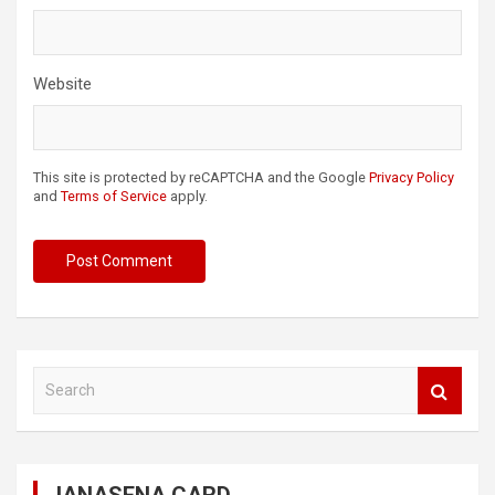
Website
This site is protected by reCAPTCHA and the Google
Privacy Policy
and
Terms of Service
apply.
S
e
a
r
c
h