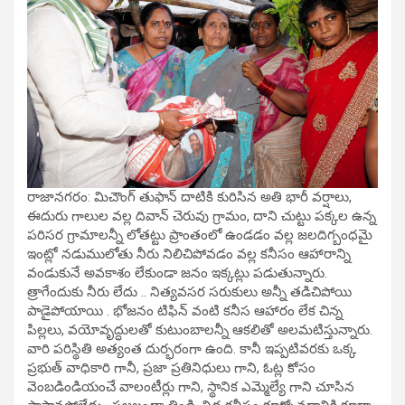
రాజానగరం: మిచౌంగ్ తుఫాన్ దాటికి కురిసిన అతి భారీ వర్షాలు,
ఈదురు గాలుల వల్ల దివాన్ చెరువు గ్రామం, దాని చుట్టు పక్కల ఉన్న
పరిసర గ్రామాలన్నీ లోతట్టు ప్రాంతంలో ఉండడం వల్ల జలదిగ్బంధమై
ఇంట్లో నడుములోతు నీరు నిలిచిపోవడం వల్ల కనీసం ఆహారాన్ని
వండుకునే అవకాశం లేకుండా జనం ఇక్కట్లు పడుతున్నారు.
త్రాగేందుకు నీరు లేదు .. నిత్యవసర సరుకులు అన్నీ తడిచిపోయి
పాడైపోయాయి . భోజనం టిఫిన్ వంటి కనీస ఆహారం లేక చిన్న
పిల్లలు, వయోవృద్ధులతో కుటుంబాలన్నీ ఆకలితో అలమటిస్తున్నారు.
వారి పరిస్థితి అత్యంత దుర్భరంగా ఉంది. కానీ ఇప్పటివరకు ఒక్క
ప్రభుత్ వాధికారి గానీ, ప్రజా ప్రతినిధులు గాని, ఓట్ల కోసం
వెంబడిండియంచే వాలంటీర్లు గాని, స్థానిక ఎమ్మెల్యే గాని చూసిన