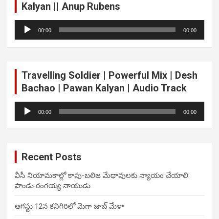
Kalyan || Anup Rubens
Audio
00:00
00:00
Player
Travelling Soldier | Powerful Mix | Desh
Bachao | Pawan Kalyan | Audio Track
Audio
00:00
00:00
Player
Recent Posts
వీసీ నియామకాల్లో కాపు-బలిజ మేధావులకు న్యాయం చేయాలి:
పాండు రంగయ్య నాయుడు
ఆగస్టు 12న కనిగిరిలో మెగా జాబ్ మేళా