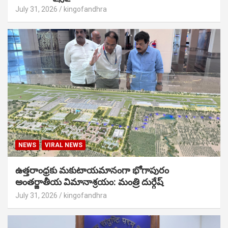
July 31, 2026
kingofandhra
NEWS
VIRAL NEWS
ఉత్తరాంధ్రకు మకుటాయమానంగా భోగాపురం
అంతర్జాతీయ విమానాశ్రయం: మంత్రి దుర్గేష్
July 31, 2026
kingofandhra