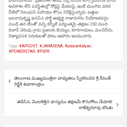
పాపానపోలేదు . ప్రజలంతా తిండి, నిద్ర కనీసం కూర్చోవడానికి కూడా
అవకాశం లేని పరిస్థితుల్లో రోడ్లపై మేడలపై, ఇంటి ముంగిట వరద
నీటిలో నిలుచుని సహాయం కోసం నిరీక్షిస్తున్నారు. బత్తుల
బలరామకృష్ణ జనసేన పార్టీ అభ్యర్థి రాజానగరం నియోజకవర్గం
నుండి తన టీంతో వచ్చి కన్నీటి పర్యంతమై తక్షణం 250 మంది
దివాన్ చెరువు గ్రామ ప్రజలకు బియ్యం, కూరగాయలు, మంచినీరు,
నిత్యావసర సరుకులతో పాటు ఆహారం అందించారు.
Tags:
#APGOVT
,
#JANASENA
,
#pawankalyan
,
#POWERSTAR
,
#PSPK
Post
తెలంగాణ ముఖ్యమంత్రిగా బాధ్యతలు స్వీకరించిన శ్రీ రేవంత్
navigation
రెడ్డికి శుభాకాంక్షలు
తడిసిన, మొలకెత్తిన ధాన్యము తక్షణమే కొనుగోలు చేయాలి:
రాజేశ్వరరావు బొంతు