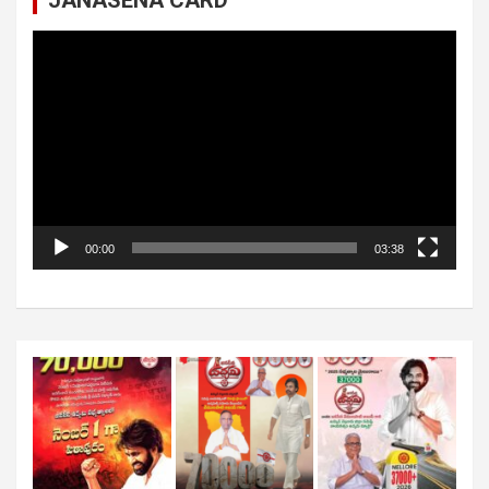
JANASENA CARD
Video
Player
00:00
03:38