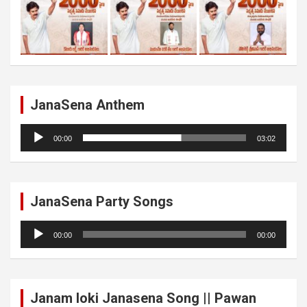
JanaSena Anthem
Audio
00:00
03:02
Player
JanaSena Party Songs
Audio
00:00
00:00
Player
Janam loki Janasena Song || Pawan