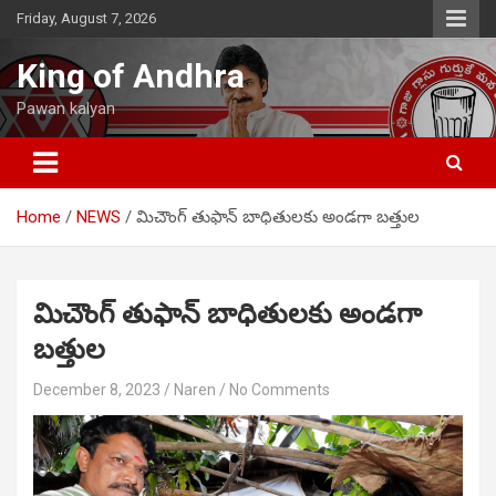
Skip
Friday, August 7, 2026
to
content
King of Andhra
Pawan kalyan
Home
NEWS
మిచౌంగ్ తుఫాన్ బాధితులకు అండగా బత్తుల
మిచౌంగ్ తుఫాన్ బాధితులకు అండగా
బత్తుల
December 8, 2023
Naren
No Comments