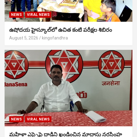
NEWS
VIRAL NEWS
ఉషోదయ హైస్కూల్‌లో ఉచిత కంటి పరీక్షల శిబిరం
August 5, 2026
kingofandhra
NEWS
VIRAL NEWS
మహిళా ఎస్సైపై దాడిని ఖండించిన మాదాసు నరసింహ