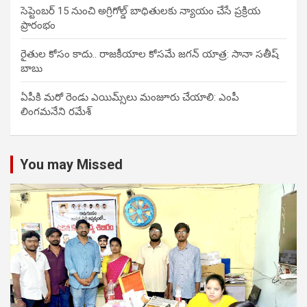
సెప్టెంబర్ 15 నుంచి అగ్రిగోల్డ్ బాధితులకు న్యాయం చేసే ప్రక్రియ
ప్రారంభం
రైతుల కోసం కాదు.. రాజకీయాల కోసమే జగన్ యాత్ర: సానా సతీష్
బాబు
ఏపీకి మరో రెండు ఎయిమ్స్‌లు మంజూరు చేయాలి: ఎంపీ
లింగమనేని రమేశ్
You may Missed