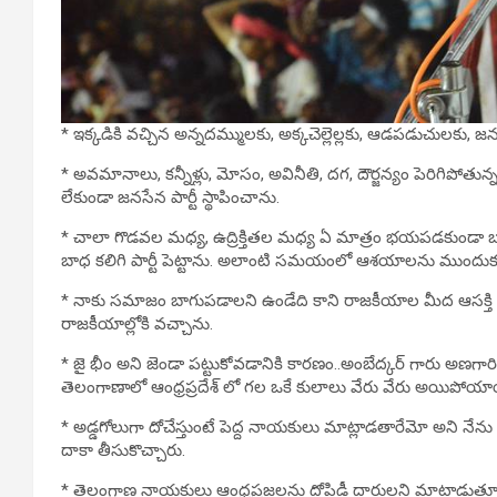
* ఇక్కడికి వచ్చిన అన్నదమ్ములకు, అక్కచెల్లెల్లకు, ఆడపడుచులకు
* అవమానాలు, కన్నీళ్లు, మోసం, అవినీతి, దగ, దౌర్జన్యం పెరిగిపోతున
లేకుండా జనసేన పార్టీ స్థాపించాను.
* చాలా గొడవల మధ్య, ఉద్రిక్తితల మధ్య ఏ మాత్రం భయపడకుండా బలంగా
బాధ కలిగి పార్టీ పెట్టాను. అలాంటి సమయంలో ఆశయాలను ముందుకు తీసు
* నాకు సమాజం బాగుపడాలని ఉండేది కాని రాజకీయాల మీద ఆసక్తి 
రాజకీయాల్లోకి వచ్చాను.
* జై భీం అని జెండా పట్టుకోవడానికి కారణం..అంబేద్కర్ గారు అణగార
తెలంగాణాలో ఆంధ్రప్రదేశ్ లో గల ఒకే కులాలు వేరు వేరు అయిపోయాయి. ఇ
* అడ్డగోలుగా దోచేస్తుంటే పెద్ద నాయకులు మాట్లాడతారేమో అని నేను 
దాకా తీసుకొచ్చారు.
* తెలంగాణ నాయకులు ఆంధ్రప్రజలను దోపిడీ దారులని మాట్లాడుతూ