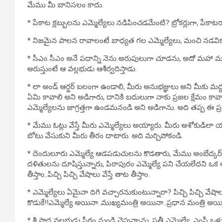
మేము మీ బానిసలం కాదు.
* పేకాట క్లబ్బులను ఎమ్మెల్యేలు నడిపించడమేంటి? బ్రోకర్లుగా, పేకా
* నిజమైన పాలన రావాలంటే బాధ్యత గల ఎమ్మెల్యేలు, మంచి నడవిక
* సీఎం సీఎం అనే పదాన్ని నెను అరుపులుగా చూడను, అదో మహా మంత్
అరుస్తుంటే ఆ వల్లభుడు ఆశీర్వదిస్తాడు.
* లా అండ్ ఆర్డర్ బలంగా ఉండాలి, మీరు అనుభజ్ఞులు అని మీకు మ
ఏమి కావాలి అని అడిగారు, దానికి బదులుగా నాకు ప్రజల క్షేమం క
ఎమ్మెల్యేలను జాగ్రత్తగా ఉండమనండి అని అడిగాను. అది తప్ప ఈ ప్ర
* మేము ఓట్లు వేస్తే మీరు ఎమ్మెల్యేలు అయ్యారు. మీరు అశోకుడి
బోటు వేసుకుని మీరు తీరం దాటారు. అది మర్చిపోకండి.
* దెందులూరు ఎమ్మెల్యే ఆడపడుచులను కొడతారు, మేము అంబేద్కర్ 
దళితులను దూషిస్తున్నారు, పిఠాపురం ఎమ్మెల్యే పని చేయలేదని ఒక 
తీస్తాం..పిచ్చి పిచ్చి వేషాలు వేస్తే తాట తీస్తాం.
* ఎమ్మెల్యేలు ఏమైనా దిగి వచ్చారనుకుంటున్నారా? పిచ్చి పిచ్చి వేషాలు 
కొడుకే!!ఎమ్మెల్యే అయినా..ముఖ్యమంత్రి అయినా..ప్రధాన మంత్రి అయిన
* శ్రీ పాద వల్లభుడు పీఠం నుండి చెప్తున్నాను, ప్రతీ ఎమ్మెల్యే, ఎంపీ ఒ