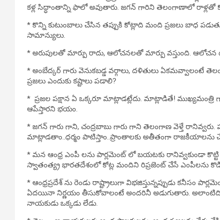
కళ్ల సిద్ధాంతాన్ని ఫాలో అవుతారు. జగన్ గారిని తెలంగాణాలో రాళ్లతో 
* కొన్ని కుటుంబాలు చేసిన తప్పుకి కోట్లాది మంది ప్రజలు బాధ పడుతు
సామాన్యులు.
* అరుపులతో మార్పు రాదు, ఆలోచనలతో మార్పు వస్తుంది. ఆలోచన దహిస
* అంబేద్కర్ గారు వెనుకబడ్డ వర్గాలు, దళితులు ఏకమవ్వాలంటే తెల
ప్రజలు ఎందుకు కష్టాలు పడాలి?
* ప్రజల పక్షాన ఏ ఒక్కరూ మాట్లాడట్లేదు. మాట్లాడితే! ముఖ్యమంత్రి గారి
ఆపేస్తారని భయం.
* జగన్ గారు గాని, చంద్రబాబు గారు గాని తెలంగాణ వెళ్తే రానివ్వరు. 
మాట్లాడతాం..ధర్మం పాటిస్తాం..ప్రాంతాలకు అతీతంగా రాజకీయాలను చే
* మన ఆంధ్ర ఎంపీ లను పార్లమెంట్ లో బయటకు రానివ్వకుండా కొట్టి
స్వాతంత్య్ర భారతదేశంలో కోట్ల మందిని రిప్రజెంట్ చేసే ఎంపీలను కొడ
* ఆంధ్రప్రదేశ్ ను రెండు రాష్ట్రాలుగా విభజిస్తున్నప్పుడు కనీసం పార
ఏదయినా నిర్ణయం తీసుకోవాలంటే అందరినీ అడుగుతారు. అలాంటిది ప
నాయకుడు ఒక్కడు లేడు.