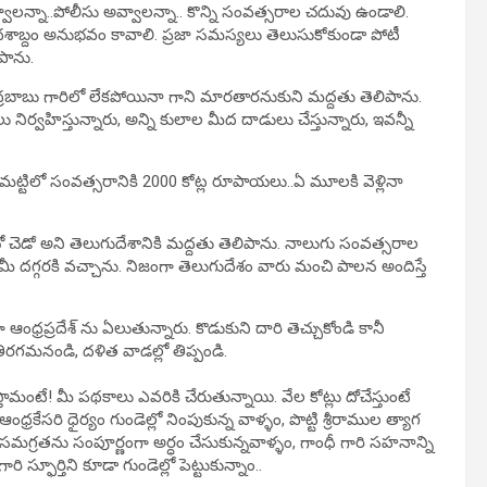
్వాలన్నా..పోలీసు అవ్వాలన్నా.. కొన్ని సంవత్సరాల చదువు ఉండాలి.
 దశాబ్దం అనుభవం కావాలి. ప్రజా సమస్యలు తెలుసుకోకుండా పోటీ
పాను.
్రబాబు గారిలో లేకపోయినా గాని మారతారనుకుని మద్దతు తెలిపాను.
నిర్వహిస్తున్నారు, అన్ని కులాల మీద దాడులు చేస్తున్నారు, ఇవన్నీ
్టిలో సంవత్సరానికి 2000 కోట్ల రూపాయలు..ఏ మూలకి వెళ్లినా
 చెడో అని తెలుగుదేశానికి మద్దతు తెలిపాను. నాలుగు సంవత్సరాల
మీ దగ్గరకి వచ్చాను. నిజంగా తెలుగుదేశం వారు మంచి పాలన అందిస్తే
ఆంధ్రప్రదేశ్ ను ఏలుతున్నారు. కొడుకుని దారి తెచ్చుకోండి కానీ
ిరగమనండి, దళిత వాడల్లో తిప్పండి.
తామంటే! మీ పథకాలు ఎవరికి చేరుతున్నాయి. వేల కోట్లు దోచేస్తుంటే
ధ్రకేసరి ధైర్యం గుండెల్లో నింపుకున్న వాళ్ళం, పొట్టి శ్రీరాముల త్యాగ
 సమగ్రతను సంపూర్ణంగా అర్ధం చేసుకున్నవాళ్ళం, గాంధీ గారి సహనాన్ని
 స్ఫూర్తిని కూడా గుండెల్లో పెట్టుకున్నాం..