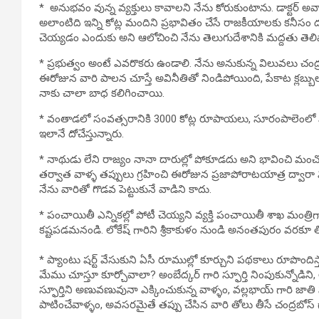
* అనుభవం వున్న వ్యక్తులు కావాలని నేను కోరుకుంటాను. డాక్టర్ అవ
అలాంటిది ఇన్ని కోట్ల మందిని ప్రభావితం చేసే రాజకీయాలకు కనీసం
చెయ్యడం ఎందుకు అని ఆలోచించి నేను తెలుగుదేశానికి మద్దతు తెలి
* ప్రభుత్వం అంటే ఎవరొకరు ఉండాలి. నేను అనుకున్న విలువలు చంద
ఈరోజున వారి పాలన చూస్తే అవినీతితో నిండిపోయింది, పేకాట క్లబ్బులు 
నాకు చాలా బాధ కలిగించాయి.
* వంతాడలో సంవత్సరానికి 3000 కోట్ల రూపాయలు, సూరంపాలెంలో మట
ఇలానే దోచేస్తున్నారు.
* నాథుడు లేని రాజ్యం నానా దారుల్లో పోకూడదు అని భావించి మంచో
తర్వాత వాళ్ళ తప్పులు గ్రహించి ఈరోజున ప్రజాపోరాటయాత్ర ద్వారా 
నేను వారితో గొడవ పెట్టుకునే వాడిని కాదు.
* పంచాయితీ ఎన్నికల్లో పోటీ చెయ్యని వ్యక్తి పంచాయితీ శాఖ మంత్రిగా 
కష్టపడమనండి. లోకేష్ గారిని శ్రీకాకుళం నుండి అనంతపురం వరకూ త
* ప్యాంటు షర్ట్ వేసుకుని ఏసీ రూముల్లో కూర్చుని పథకాలు రూపొందిస్
మేము చూస్తూ కూర్చోవాలా? అంబేద్కర్ గారి స్ఫూర్తి నింపుకున్నోడిని, ఆం
స్ఫూర్తిని అణువణువునా ఎక్కించుకున్న వాళ్ళం, వల్లభాయ్ గారి జాతి
పాటించేవాళ్ళం, అవసరమైతే తప్పు చేసిన వారి తోలు తీసే చంద్రబోస్ గారి