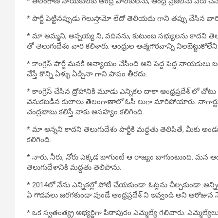
* తెలంగాణ నాయకులకు ఆంధ్ర పాలకులను, ఆంధ్ర ప్రజలను వేరు చేసి 
* పార్టీ పెట్టినప్పుడు గెలుస్తామో లేదో తెలియదు గాని తప్పు చేసిన వార
* మా అమ్మని, అన్నయ్య ని, వదినను, కుటుంబ సభ్యులను కాదని తెలుగుదే
తో తెలుగుదేశం వారి కలిశారు. ఆంధ్రుల ఆత్మగౌరవాన్ని నిలబెట్టుకోలేని 
* కాంగ్రెస్ పార్టీ మనకి అన్యాయం చేసింది అని పెద్ద పెద్ద నాయకులు 
చేస్తే కొన్ని ఏళ్ళు ఏడ్చినా గాని పాపం తీరదు.
* కాంగ్రెస్ చేసిన ద్రోహానికి మూడు ఎన్నికల దాకా ఆంధ్రప్రదేశ్ లో చో
వెనుకబడిన కులాలు తెలంగాణాలో ఓసీ లుగా మారిపోయారు. నాగార్జ
చంద్రబాబు కలిస్తే నాకు అసహ్యం కలిగింది.
* మా అన్నని కాదని తెలుగుదేశం పార్టీకి మద్దతు తెలిపితే, మీకు అండ
కలిగింది.
* నారు, నీరు, నోరు ఎక్కడ బాగుంటే ఆ రాజ్యం బాగుంటుంది. మన ఆంధ
తెలుగుదేశానికి మద్దతు తెలిపాను.
* 2014లో నేను ఎన్నికల్లో పోటీ చేయకుండా..ఓట్లను చీల్చకుండా..అన్న
ఏ గొడవలు జరగకుండా వుండే ఆంధ్రప్రదేశ్ ని ఇవ్వండి అని ఆరోజున నే
* ఒక స్వతంత్య్ర అభ్యర్థిగా పిఠాపురం ఎమ్మెల్యే గెలిచారు. ఎమ్మెల్