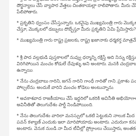
దౌర్జన్యాలు చేసే వ్యాపార వేత్తలు చింతకాయల్లా రాలిపోతారు. మీర
పేలిపోతారు.
* ప్రకృతిని ధ్వంసం చేసేస్తున్నారు. ఒకవైపు ముఖ్యమంత్రి గారు మొ
చేస్తూ, మొక్కలలో డబ్బులు దొబ్బేస్తూ మీరు ప్రకృతిని ఏమి ప్రేమిస్త
* ముఖ్యమంత్రి గారు రాష్ట్ర ప్రజలకు, రాష్ట్ర ఖజానాకు ధర్మకర్త మాత్రమ
* శ్రీ పాద వల్లభుడి పుస్తకాలలో నువ్వు ధర్మాన్ని రక్షిస్తే అది నిన్ను ర
విరిగిపోయిన మంచం కోడులే దేవుళ్ళు అని అంటారు. మనకి చంద్రబా
ఉన్నాయి.
* నేను చంద్రబాబు గారిని, జగన్ గారిని గాంధీ గారితో గాని..ప్రకాశం 
పోల్చలేను. అందుకే వారిని మంచం కోడెలు అంటున్నాను.
* అవకాశవాద రాజకీయాలు చేసే ఇద్దరిలో ఒకరికి అవినీతి అభియోగాలు
అవినీతితో తెలుగుదేశం పార్టీ నిండిపోయింది.
* నేను తెలుగుదేశం వారిలా మనస్సులో ఒకటి పెట్టుకుని నాలుక మీద
పవన్ కళ్యాణ్ ఎందుకు ఇలా మారిపోయాడు అంటారు. ఎదురుగా కనపడిన
అంటారు. వెనుక నుండి నా మీద టీవీల్లో ప్రోగ్రాంలు చేయిస్తారు, అంతకంట