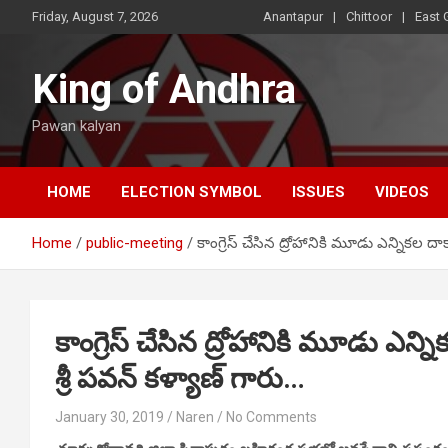
Skip
Friday, August 7, 2026
Anantapur
Chittoor
East 
to
content
King of Andhra
Pawan kalyan
HOME
ELECTION SYMBOL
ISSUES
VIDEOS
Home
public-meeting
కాంగ్రెస్ చేసిన ద్రోహానికి మూడు ఎన్నికల దాక
కాంగ్రెస్ చేసిన ద్రోహానికి మూడు ఎన్న
శ్రీ పవన్ కళ్యాణ్ గారు…
January 30, 2019
Naren
No Comments