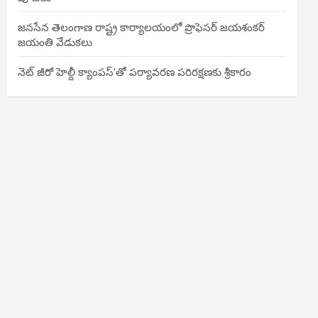
జనసేన తెలంగాణ రాష్ట్ర కార్యాలయంలో ప్రొఫెసర్ జయశంకర్
జయంతి వేడుకలు
నెట్ జీరో హెల్దీ క్యాంపస్’తో పర్యావరణ పరిరక్షణకు శ్రీకారం