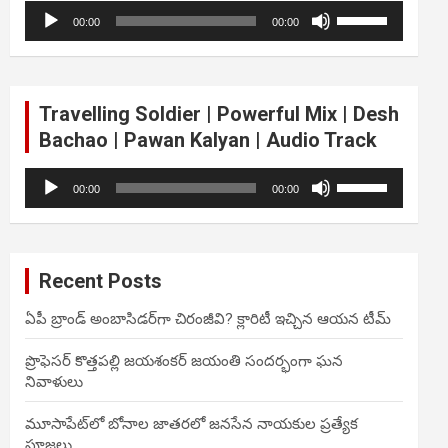
Audio
Use
volume.
00:00
00:00
Player
Up/Down
Arrow
keys
to
Travelling Soldier | Powerful Mix | Desh
increase
Bachao | Pawan Kalyan | Audio Track
or
decrease
Audio
Use
volume.
00:00
00:00
Player
Up/Down
Arrow
keys
to
Recent Posts
increase
or
ఏపీ బ్రాండ్ అంబాసిడర్‌గా చిరంజీవి? క్లారిటీ ఇచ్చిన ఆయన టీమ్
decrease
volume.
ప్రొఫెసర్ కొత్తపల్లి జయశంకర్ జయంతి సందర్భంగా ఘన
నివాళులు
మూసాపేట్‌లో బోనాల జాతరలో జనసేన నాయకుల ప్రత్యేక
పూజలు