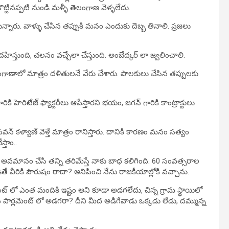
కొట్టినప్పటి నుండి మళ్ళీ తెలంగాణ వెళ్ళలేదు.
న్నారు. వాళ్ళు చేసిన తప్పుకి మనం ఎందుకు దెబ్బ తినాలి. ప్రజలు
్తుంది, చలనం వచ్చేలా చేస్తుంది. అంబేద్కర్ లా జ్వలించాలి.
ంగాణాలో మాత్రం దళితులనే వేరు చేశారు. పాలకులు చేసిన తప్పులకు
కి హెరిటేజ్ ఫ్యాక్టరీలు ఆపేస్తారని భయం, జగన్ గారికి కాంట్రాక్టులు
పవన్ కళ్యాణ్ వెళ్తే మాత్రం రానిస్తారు. దానికి కారణం మనం సత్యం
స్తాం..
 అవమానం చేసి తన్ని తరిమేస్తే నాకు బాధ కలిగింది. 60 సంవత్సరాల
ితే వీరికి పౌరుషం రాదా? అనిపించి నేను రాజకీయాల్లోకి వచ్చాను.
్లమెంట్ లో ఎంత మందికి ఇష్టం అని కూడా అడగలేదు, చిన్న గ్రామ స్థాయిలో
ార్లమెంట్ లో అడగరా? దీని మీద అడిగేవాడు ఒక్కడు లేడు, దమ్మున్న