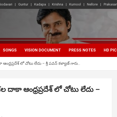
Godavari
Guntur
Kadapa
Krishna
Kurnool
Nellore
Prakasa
SONGS
VISION DOCUMENT
PRESS NOTES
HD PI
ా ఆంధ్రప్రదేశ్ లో చోటు లేదు – శ్రీ పవన్ కళ్యాణ్ గారు…
ికల దాకా ఆంధ్రప్రదేశ్ లో చోటు లేదు –