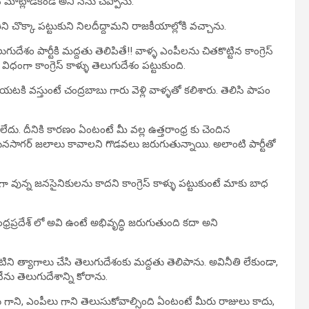
మాట్లాడకండి అని నేను చెప్పాను.
ిని చొక్కా పట్టుకుని నిలదీద్దామని రాజకీయాల్లోకి వచ్చాను.
శం పార్టీకి మద్దతు తెలిపితే!! వాళ్ళ ఎంపీలను చితకొట్టిన కాంగ్రెస్
విధంగా కాంగ్రెస్ కాళ్ళు తెలుగుదేశం పట్టుకుంది.
బయటకి వస్తుంటే చంద్రబాబు గారు వెళ్లి వాళ్ళతో కలిశారు. తెలిసి పాపం
టు లేదు. దీనికి కారణం ఏంటంటే మీ వల్ల ఉత్తరాంధ్ర కు చెందిన
ునసాగర్ జలాలు కావాలని గొడవలు జరుగుతున్నాయి. అలాంటి పార్టీతో
గా వున్న జనసైనికులను కాదని కాంగ్రెస్ కాళ్ళు పట్టుకుంటే మాకు బాధ
్రప్రదేశ్ లో అవి ఉంటే అభివృద్ధి జరుగుతుంది కదా అని
ిటిని త్యాగాలు చేసి తెలుగుదేశంకు మద్దతు తెలిపాను. అవినీతి లేకుండా,
ను తెలుగుదేశాన్ని కోరాను.
యేలు గాని, ఎంపీలు గాని తెలుసుకోవాల్సింది ఏంటంటే మీరు రాజులు కాదు,