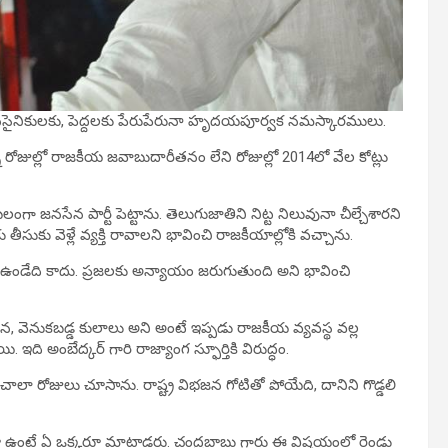
, జనసైనికులకు, పెద్దలకు పేరుపేరునా హృదయపూర్వక నమస్కారములు.
్న రోజుల్లో రాజకీయ జవాబుదారీతనం లేని రోజుల్లో 2014లో వేల కోట్లు
 జనసేన పార్టీ పెట్టాను. తెలుగుజాతిని నిట్ట నిలువునా చీల్చేశారని
కు వెళ్లే వ్యక్తి రావాలని భావించి రాజకీయాల్లోకి వచ్చాను.
ఉండేది కాదు. ప్రజలకు అన్యాయం జరుగుతుంది అని భావించి
ిన, వెనుకబడ్డ కులాలు అని అంటే ఇప్పడు రాజకీయ వ్యవస్థ వల్ల
ది అంబేద్కర్ గారి రాజ్యాంగ స్ఫూర్తికి విరుద్ధం.
చాలా రోజులు చూసాను. రాష్ట్ర విభజన గోటితో పోయేది, దానిని గొడ్డలి
 ఉంటే ఏ ఒక్కరూ మాట్లాడరు. చంద్రబాబు గారు ఈ విషయంలో రెండు