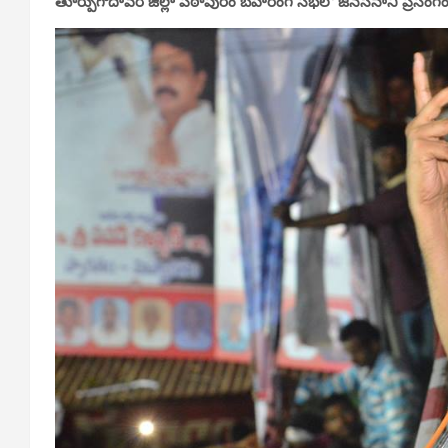
తూర్పుగోదావరి జిల్లా పిఠాపురం బహిరంగ సభలో జనసేనాని ప్రసంగం