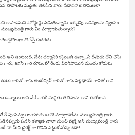
ు చేసిన పాపాలకు మద్దతు తెలిపిన వారు దీపావళి టపాసులలా
క్కలని కాపాడమని హోర్డింగ్లు పెడుతున్నారు. ఒకవైపు అడవులను ధ్వంసం
ారు? ముఖ్యమంత్రి గారు ఏం మాట్లాడుతున్నారు?
ే!!అడ్డగోలుగా దోచేస్తే కుదరదు.
క్షిస్తుంది అని ఉంటుంది. నేను ధర్మానికి కట్టుబడి ఉన్నా…ఏ దేవుడు లేని చోట
బు గారు, జగన్ గారి రూపంలో రెండు విరిగిపోయిన మంచం కోడులు
పంతులు గారితో గాని, అంబేద్కర్ గారితో గాని, వల్లభాయ్ గారితో గాని
 ఉన్నాయి అని వేరే వారికి మద్దతు తెలిపాను. కాని ఈరోజున
 తేనే పూసినట్టు బయటకు ఒకటి మాట్లాడలేను. ముఖ్యమంత్రి గారు
ప్పుడు పవన్ కళ్యాణ్ చాలా మంచి వ్యక్తి అని ముఖ్యమంత్రి గారు
ే నా మీద డైరెక్ట్ గా గొడవ పెట్టుకోవోచ్చు కదా!