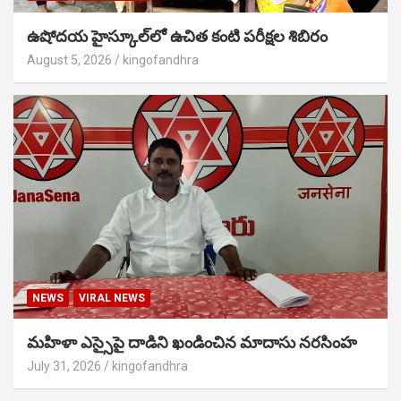
ఉషోదయ హైస్కూల్‌లో ఉచిత కంటి పరీక్షల శిబిరం
August 5, 2026
kingofandhra
NEWS
VIRAL NEWS
మహిళా ఎస్సైపై దాడిని ఖండించిన మాదాసు నరసింహ
July 31, 2026
kingofandhra