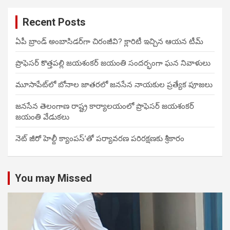
Recent Posts
ఏపీ బ్రాండ్ అంబాసిడర్‌గా చిరంజీవి? క్లారిటీ ఇచ్చిన ఆయన టీమ్
ప్రొఫెసర్ కొత్తపల్లి జయశంకర్ జయంతి సందర్భంగా ఘన నివాళులు
మూసాపేట్‌లో బోనాల జాతరలో జనసేన నాయకుల ప్రత్యేక పూజలు
జనసేన తెలంగాణ రాష్ట్ర కార్యాలయంలో ప్రొఫెసర్ జయశంకర్
జయంతి వేడుకలు
నెట్ జీరో హెల్దీ క్యాంపస్’తో పర్యావరణ పరిరక్షణకు శ్రీకారం
You may Missed