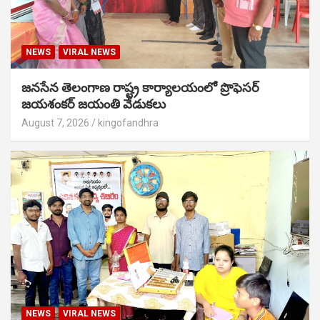
NEWS
VIRAL NEWS
జనసేన తెలంగాణ రాష్ట్ర కార్యాలయంలో ప్రొఫెసర్
జయశంకర్ జయంతి వేడుకలు
August 7, 2026
kingofandhra
NEWS
VIRAL NEWS