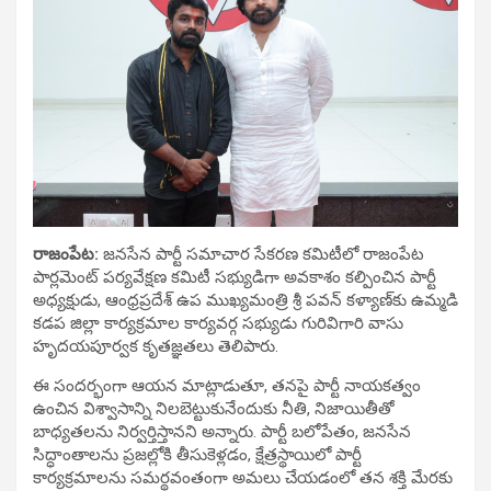
రాజంపేట:
జనసేన పార్టీ సమాచార సేకరణ కమిటీలో రాజంపేట
పార్లమెంట్ పర్యవేక్షణ కమిటీ సభ్యుడిగా అవకాశం కల్పించిన పార్టీ
అధ్యక్షుడు, ఆంధ్రప్రదేశ్ ఉప ముఖ్యమంత్రి శ్రీ పవన్ కళ్యాణ్‌కు ఉమ్మడి
కడప జిల్లా కార్యక్రమాల కార్యవర్గ సభ్యుడు గురివిగారి వాసు
హృదయపూర్వక కృతజ్ఞతలు తెలిపారు.
ఈ సందర్భంగా ఆయన మాట్లాడుతూ, తనపై పార్టీ నాయకత్వం
ఉంచిన విశ్వాసాన్ని నిలబెట్టుకునేందుకు నీతి, నిజాయితీతో
బాధ్యతలను నిర్వర్తిస్తానని అన్నారు. పార్టీ బలోపేతం, జనసేన
సిద్ధాంతాలను ప్రజల్లోకి తీసుకెళ్లడం, క్షేత్రస్థాయిలో పార్టీ
కార్యక్రమాలను సమర్థవంతంగా అమలు చేయడంలో తన శక్తి మేరకు