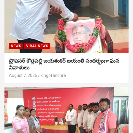
NEWS
VIRAL NEWS
ప్రొఫెసర్ కొత్తపల్లి జయశంకర్ జయంతి సందర్భంగా ఘన
నివాళులు
August 7, 2026
kingofandhra