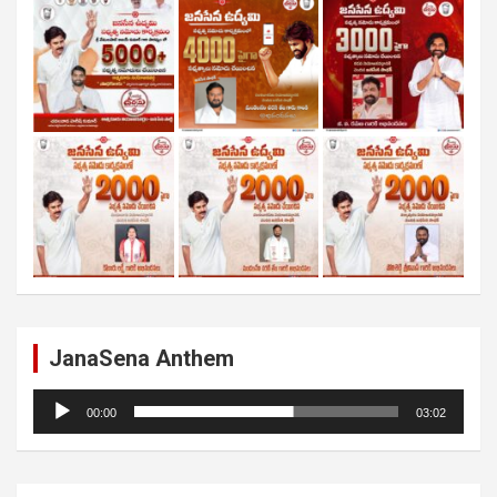
JanaSena Anthem
Audio
00:00
03:02
Player