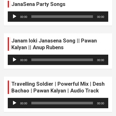
JanaSena Party Songs
Audio
00:00
00:00
Player
Janam loki Janasena Song || Pawan
Kalyan || Anup Rubens
Audio
00:00
00:00
Player
Travelling Soldier | Powerful Mix | Desh
Bachao | Pawan Kalyan | Audio Track
Audio
00:00
00:00
Player