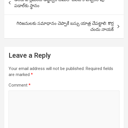
navigation
పడాల్‌కు స్థానం
గిరిజనులకు సమాధానం చెప్పాకే బస్సు యాత్ర చేపట్టాలి: కొర్ర
చందు నాయక్
Leave a Reply
Your email address will not be published.
Required fields
are marked
*
Comment
*