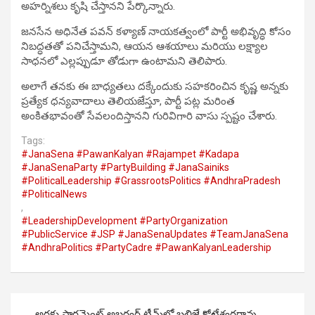
అహర్నిశలు కృషి చేస్తానని పేర్కొన్నారు.
జనసేన అధినేత పవన్ కళ్యాణ్ నాయకత్వంలో పార్టీ అభివృద్ధి కోసం
నిబద్ధతతో పనిచేస్తామని, ఆయన ఆశయాలు మరియు లక్ష్యాల
సాధనలో ఎల్లప్పుడూ తోడుగా ఉంటామని తెలిపారు.
అలాగే తనకు ఈ బాధ్యతలు దక్కేందుకు సహకరించిన కృష్ణ అన్నకు
ప్రత్యేక ధన్యవాదాలు తెలియజేస్తూ, పార్టీ పట్ల మరింత
అంకితభావంతో సేవలందిస్తానని గురివిగారి వాసు స్పష్టం చేశారు.
Tags:
#JanaSena #PawanKalyan #Rajampet #Kadapa
#JanaSenaParty #PartyBuilding #JanaSainiks
#PoliticalLeadership #GrassrootsPolitics #AndhraPradesh
#PoliticalNews
,
#LeadershipDevelopment #PartyOrganization
#PublicService #JSP #JanaSenaUpdates #TeamJanaSena
#AndhraPolitics #PartyCadre #PawanKalyanLeadership
Post
అరకు పార్లమెంట్ అబ్జర్వర్ టీమ్‌లో బలిజే కోటేశ్వరరావు