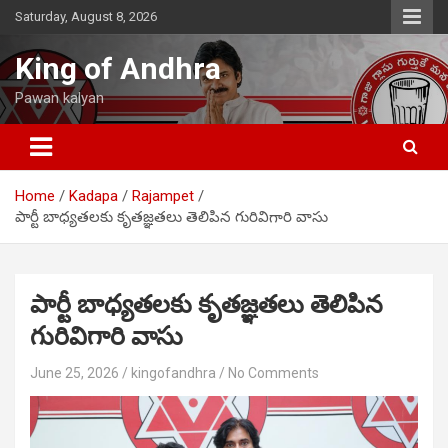
Skip
Saturday, August 8, 2026
to
content
King of Andhra
Pawan kalyan
Home
Kadapa
Rajampet
పార్టీ బాధ్యతలకు కృతజ్ఞతలు తెలిపిన గురివిగారి వాసు
పార్టీ బాధ్యతలకు కృతజ్ఞతలు తెలిపిన
గురివిగారి వాసు
June 25, 2026
kingofandhra
No Comments