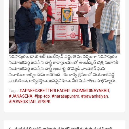
నరసాపురం, డా.బి.ఆర్ అంబేద్కర్ వర్ధంతి సందర్భంగా నరసాపురం
నియోజకవర్గ జనసేన పార్టీ కార్యాలయంలో అంబేద్కర్ చిత్ర పటానికి
నియోజకవర్గ జనసేన పార్టీ ఇంచార్జి బొమ్మిడి నాయకర్ ఘన
నివాళులు అర్పించడం జరిగింది . ఈ కార్య క్రమంలో నియోజకవర్గ
నాయకులు, కార్యకర్తలు, జనసైనికులు, వీర మహిళలు పాల్గొన్నారు.
Tags:
#APNEEDSBETTERLEADER
,
#BOMMIDINAYAKAR
,
#JANASENA
,
#jsp-tdp
,
#narasapuram
,
#pawankalyan
,
#POWERSTAR
,
#PSPK
Post