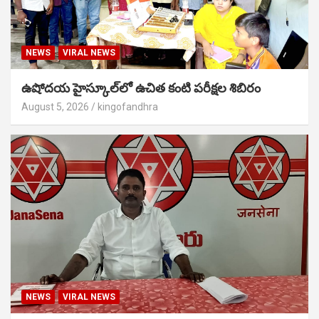
NEWS
VIRAL NEWS
ఉషోదయ హైస్కూల్‌లో ఉచిత కంటి పరీక్షల శిబిరం
August 5, 2026
kingofandhra
NEWS
VIRAL NEWS