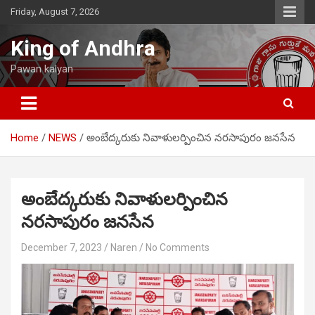
Skip
Friday, August 7, 2026
to
content
King of Andhra
Pawan kalyan
Home
NEWS
అంబేద్కరుకు నివాళులర్పించిన నరసాపురం జనసేన
అంబేద్కరుకు నివాళులర్పించిన
నరసాపురం జనసేన
December 7, 2023
Naren
No Comments