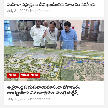
మహిళా ఎస్సైపై దాడిని ఖండించిన మాదాసు నరసింహ
July 31, 2026
kingofandhra
NEWS
VIRAL NEWS
ఉత్తరాంధ్రకు మకుటాయమానంగా భోగాపురం
అంతర్జాతీయ విమానాశ్రయం: మంత్రి దుర్గేష్
July 31, 2026
kingofandhra