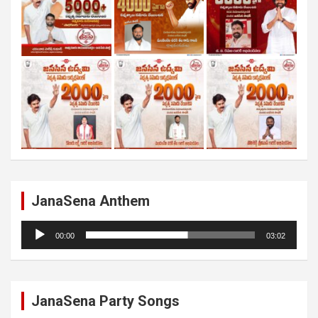
JanaSena Anthem
Audio
00:00
03:02
Player
JanaSena Party Songs