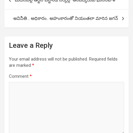
మదనపల్లి ఆర్టీసీ బస్టాండ్ సర్కిల్లో అంబేద్కరుకు ఘననివాళి
navigation
అవినీతి… అధికారం.. అహంకారంతో నియంతలా మారిన జగన్
Leave a Reply
Your email address will not be published.
Required fields
are marked
*
Comment
*