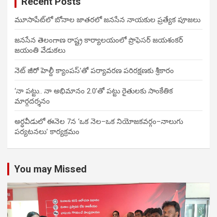
Recent Posts
మూసాపేట్‌లో బోనాల జాతరలో జనసేన నాయకుల ప్రత్యేక పూజలు
జనసేన తెలంగాణ రాష్ట్ర కార్యాలయంలో ప్రొఫెసర్ జయశంకర్
జయంతి వేడుకలు
నెట్ జీరో హెల్దీ క్యాంపస్’తో పర్యావరణ పరిరక్షణకు శ్రీకారం
‘నా పట్టు.. నా అభిమానం 2.0’తో పట్టు రైతులకు సాంకేతిక
మార్గదర్శనం
అర్ధవీడులో ఈనెల 7న ‘ఒక నెల–ఒక నియోజకవర్గం–నాలుగు
పర్యటనలు’ కార్యక్రమం
You may Missed