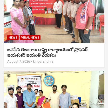
NEWS
VIRAL NEWS
జనసేన తెలంగాణ రాష్ట్ర కార్యాలయంలో ప్రొఫెసర్
జయశంకర్ జయంతి వేడుకలు
August 7, 2026
kingofandhra