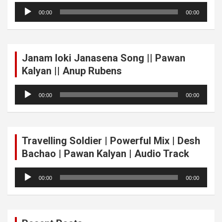
Audio
00:00
00:00
Player
Janam loki Janasena Song || Pawan
Kalyan || Anup Rubens
Audio
00:00
00:00
Player
Travelling Soldier | Powerful Mix | Desh
Bachao | Pawan Kalyan | Audio Track
Audio
00:00
00:00
Player