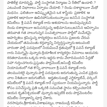
పాతికేళ్ల దూరదృష్టి…పార్టీ సంస్థాగత నిర్మాణం ఏ రీతిలో ఉండాలి..?
ఎటువంటి విభాగాలు ఏర్పాటు చేయాలి..? రెండు దశాబ్దాలుగా మేధో
మధనం…ఫలితంగా ఆవిష్కృతమైన ఒక శాస్త్రీయ ప్రణాళిక. ఆ
ప్రణాళిక ఆధారంగా ఊపిరిపోసుకుంటున్నాయి జనసేన సంస్థాగత
కమిటీలు. శ్రీ పవన్ కళ్యాణ్ గారు ఆశయాలను అందిపుచ్చుకుని
రెండు దశాబ్దాలుగా అనుసరిస్తున్న అభిమానులు,జనసేన ఆవిర్భావం
తరువాత గత నాలుగున్నర సంవత్సరాలుగా పార్టీలో మమేకమై
అహర్నిశలు శ్రమిస్తున్న కార్యకర్తలు జనసేనను ప్రజలకు చేరువ
చేయడంలో తమవంతు కర్తవ్యాన్ని నిర్వర్తిస్తున్నారు.అటువంటి
వారంతా పార్టీ పదవులలో నియమించే క్రతువులో శ్రీ పవన్ కళ్యాణ్
గారు నిమగ్నమై వున్నారు.క్రియాశీలక కార్యకర్తల వివరాలు ఆయనకు
కరతలామలకం.ఒక్కరు కాదు ఇద్దరు కాదు వేలాదిమందిని పేర్లతో
సహా గుర్తించగలరు.ప్రస్తుతం పార్లమెంట్,అసెంబ్లీ కమిటీల
నియామకంలో గత కొన్ని వారాలుగా శ్రీ పవన్ కళ్యాణ్ గారు
తలమునకలై వున్నారు.పార్టీ పదవులకు జరుగుతున్న ఎంపిక ప్రక్రియ
చాల నిశితంగా జరుగుతోంది. అర్హతలనుబట్టి ఎగ్జిక్యూటివ్, వర్కింగ్
కమిటీలలో శ్రీ పవన్ కళ్యాణ్ గారే స్వయంగా నియమిస్తున్నారు. పార్టీ
కోసం పనిచేస్తున్న ప్రతి ఒక్కరికి సముచిత స్టానం కల్పించడానికి
ఆయన కృతనిశ్చయంతో వున్నారు.ఇప్పటికి ఐదు పార్లమెంటరీల
కమిటీల నిర్మాణాన్ని పూర్తి చేశారు.
నరసాపురం,శ్రీకాకుళం,విశాఖపట్నం, రాజమండ్రి కమిటీలు