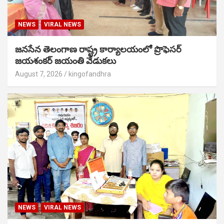
NEWS
VIRAL NEWS
జనసేన తెలంగాణ రాష్ట్ర కార్యాలయంలో ప్రొఫెసర్
జయశంకర్ జయంతి వేడుకలు
August 7, 2026
kingofandhra
NEWS
VIRAL NEWS