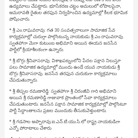
ఉద్యమాలు చేపట్టారు. భూసేకరణ చట్టం అమలులో లోపాలపైనా,
అమరావతి రైతుల తరఫున నిర్వహించిన ఉద్యమాల్లో కీలక భూమిక
పోషించారు.
* శ్రీ ఎం.రాఘవరావు: గత 30 సంవత్సరాలుగా సామాజిక సేవ
కార్యక్రమాల్లో చురుగ్గా పాల్గొంటున్న నాయకుడు శ్రీ ఎం.రాఘవరావు.
స్వతహాగా మెగా కుటుంబ అభిమాని అయిన ఈయన జనసేన
పార్టీలో క్రియాశీలకంగా ఉన్నారు.
* శ్రీ బొగ్గు శ్రీనివాసరావు: విశాఖపట్నంలోని పేదల పక్షాన నిలుస్తూ
పలు సామాజిక ఉద్యమాల్లో ముందు ఉండే యువ నాయకుడు శ్రీ
బొగ్గు శ్రీనివాసరావు. జనసేన తరఫున చురుకుగా కార్యక్రమాలు
చేపడుతున్నారు.
* శ్రీ తిప్పల రమణారెడ్డి: స్వతహాగా శ్రీ చిరంజీవి గారి అభిమాని
అయిన శ్రీ రమణారెడ్డి గాజువాక ప్రాంతంలో సేవా కార్యక్రమాలు
చేపడుతుంటారు. జనసేన పక్షాన సామాజిక కార్యక్రమాల్లో పాల్గొంటూ
పార్టీ సిద్దాంతాలను ప్రజల ముందుకు తీసుకువెళ్తుంటారు.
* శ్రీ గడసాల అప్పారావు:ఐ.ఎన్.టి.యు.సి.లో రాష్ట్ర నాయకుడిగా
ఎన్నో పోరాటాలు చేశారు