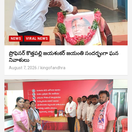
NEWS
VIRAL NEWS
ప్రొఫెసర్ కొత్తపల్లి జయశంకర్ జయంతి సందర్భంగా ఘన
నివాళులు
August 7, 2026
kingofandhra