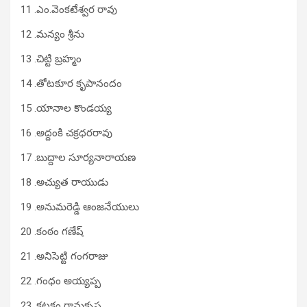
11 .ఎం.వెంకటేశ్వర రావు
12 .మన్యం శ్రీను
13 .చిట్టి బ్రహ్మం
14 .తోటకూర కృపానందం
15 .యానాల కొండయ్య
16 .అద్దంకి చక్రధరరావు
17 .బుద్దాల సూర్యనారాయణ
18 .అచ్యుత రాయుడు
19 .అనుమరెడ్డి ఆంజనేయులు
20 .కంఠం గణేష్
21 .అనిసెట్టి గంగరాజు
22 .గంధం అయ్యప్ప
23 .కటకం రామకృష్ణ