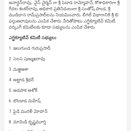
జ‌నార్ధ‌న్‌రావు, వైస్ చైర్మన్ గా శ్రీ పెడాడ రామ్మోహ‌న్‌, కోశాధికారిగా శ్రీ
గేదల శంక‌ర్‌రావు, అధికార ప్రతినిధులుగా శ్రీ సంతోష్ పాండ‌, శ్రీ
ముడిదాన రామ్‌ప్ర‌సాద్‌లను నియమించారు. లీగల్ విభాగానికి శ్రీ బి.
ఫల్గుణ‌రావులను ఎంపిక చేశారు. వీరితోపాటు ఎగ్జిక్యూటివ్ కమిటీ,
వర్కింగ్ కమిటీలకు కూడా సభ్యులను ఎంపిక చేశారు.
ఎగ్జిక్యూటివ్ క‌మిటీ స‌భ్యులు
1 .ఇలుగుండ గురుప్ర‌సాద్‌
2 .స‌ల‌స ష‌ణ్ముఖ‌రావు
3 .మ‌జ్జిఆశా
4 .అట్టాడ శ్రీధ‌ర్‌
5 .అడ‌పాక అశోక్‌
6 .బొండాడ మ‌హేష్‌
7 .పైడి ముర‌ళీ మోహ‌న్‌
8 .మామిడి కృష్ణమూర్తి