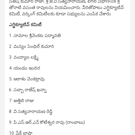
సతీష్ కుమార్ రాజా, శ్రీ జె.వి.సత్యనారాయణ, లీగల్ విభాగానికి శ్రీ
తోరాటి వసంత రావులను నియమించారు. వీరితోపాటు ఎగ్జిక్యూటివ్
కమిటీ, వర్కింగ్ కమిటీలకు కూడా సభ్యులను ఎంపిక చేశారు.
ఎగ్జిక్యూటివ్ కమిటీ
1 .నామాల శ్రీవెంకట పద్మావతి
2 .మన్యం సెంథిల్ కుమారి
3 .నంద్యాల లక్ష్మి
4 .యండం ఇందిర
5 .ఆకాశం వెంకట్రావు
6 .సబ్బా రాజేష్ ఖన్నా
7 .అత్తిలి రాజు
8 .వి.సత్యనారాయణ రెడ్డి
9 .పి.ఎస్.ఆర్.ఎన్.కోటేశ్వర రావు (రాంబాబు)
10 .షేక్ బాషా