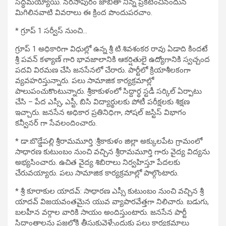
సిద్ధమయ్యాయి. నరసాపురం జాబితా నిన్న ప్రకటించినందున
మిగిలినవాటి వివరాలు ఈ క్రింద పొందుపరచాం.
* గ్రూప్ 1 సర్వీస్ నుంచి…
గ్రూప్ 1 అధికారిగా విధుల్లో ఉన్న శ్రీ టి.శివశంకర రావు ఏడాది కిందటే
శ్రీ పవన్ కళ్యాణ్ గారి భావజాలానికి ఆకర్షితులై ఉద్యోగానికి స్వచ్చంద
పదవి విరమణ చేసి జనసేనలో చేరారు. పార్టీలో క్రియాశీలకంగా
వ్యవహరిస్తున్నారు. పలు సామాజిక కార్యక్రమాల్లో
పాలుపంచుకొంటున్నారు. శ్రీకాకుళంలో సిద్దార్థ స్టడీ సర్కిల్ ఏర్పాటు
చేసి – పేద ఎస్సీ, ఎస్టీ, బిసి విద్యార్థులకు పోటీ పరీక్షలకు శిక్షణ
ఇచ్చారు. జనసేన అధికార ప్రతినిధిగా, సోషల్ జస్టిస్ విభాగం
కన్వీనర్ గా సేవలందించారు.
* డా.బొడ్డేపల్లి శ్రీరామమూర్తి :శ్రీకాకుళం జిల్లా అక్కులపేట గ్రామంలో
సాధారణ కుటుంబం నుంచి వచ్చిన శ్రీరామమూర్తి గారు వైద్య విద్యను
అభ్యసించారు. ఉచిత వైద్య శిబిరాలు నిర్వహిస్తూ పేదలకు
చేరువయ్యారు. పలు సామాజిక కార్యక్రమాల్లో పాల్గొంటారు.
* శ్రీ కూరాకుల యాదవ్: సాధారణ ఎస్సీ కుటుంబం నుంచి వచ్చిన శ్రీ
యాదవ్ విజయవంతమైన యువ వ్యాపారవేత్తగా నిలిచారు. బడుగు,
బలహీన వర్గాల వారికి సాయం అందిస్తుంటారు. జనసేన పార్టీ
సిద్దాంతాలను ప్రజల్లోకి తీసుకువెళ్ళేందుకు పలు కార్యక్రమాలు