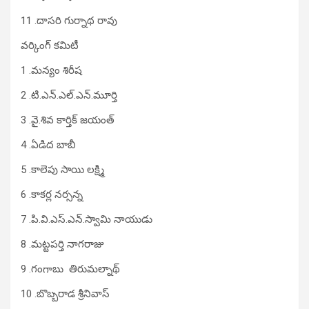
11 .దాసరి గుర్నాథ రావు
వర్కింగ్ కమిటీ
1 .మన్యం శిరీష
2 .టి.ఎన్.ఎల్.ఎన్.మూర్తి
3 .వై.శివ కార్తిక్ జయంత్
4 .ఏడిద బాబీ
5 .కాలెపు సాయి లక్ష్మి
6 .కాకర్ల నర్సన్న
7 .పి.వి.ఎస్.ఎన్.స్వామి నాయుడు
8 .మట్టపర్తి నాగరాజు
9 .గంగాబు తిరుమల్నాథ్
10 .బొబ్బరాడ శ్రీనివాస్