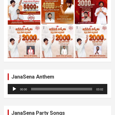
JanaSena Anthem
Audio
00:00
03:02
Player
JanaSena Party Songs