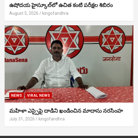
ఉషోదయ హైస్కూల్‌లో ఉచిత కంటి పరీక్షల శిబిరం
August 5, 2026
kingofandhra
NEWS
VIRAL NEWS
మహిళా ఎస్సైపై దాడిని ఖండించిన మాదాసు నరసింహ
July 31, 2026
kingofandhra