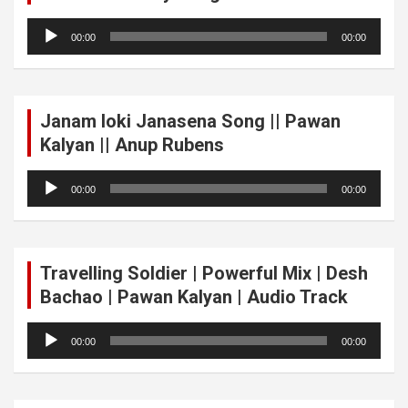
Audio
00:00
00:00
Player
Janam loki Janasena Song || Pawan
Kalyan || Anup Rubens
Audio
00:00
00:00
Player
Travelling Soldier | Powerful Mix | Desh
Bachao | Pawan Kalyan | Audio Track
Audio
00:00
00:00
Player