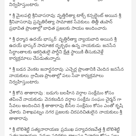
నిర్వహిస్తుంటారు.
* శ్రీ మైలపల్లి శ్రీనివాసరావు: వృత్తిరీత్యా టాక్స్ కన్సల్టెంట్ అయిన శ్రీ
శ్రీనివాసరావు ప్రవృతిరీత్యా సామాజిక సేవకులు. తిత్లీ తుపాన్
ప్రభావిత ప్రాంతాల్లో బాధిత ప్రజలకు సాయం అందించారు.
* శ్రీ ధర్మాన ఉదయ్ భాస్కర్: వృత్తిరీత్యా న్యాయవాది అయిన శ్రీ
ఉదయ్ భాస్కర్ సామాజిక దృక్పథం ఉన్న నాయకుడు. జనసేన
సిద్దాంతాలకు ఆకర్షితులై పార్టీని క్షేత్ర స్థాయికి తీసుకువెళ్లే
కార్యక్రమాలు చేపడుతున్నారు.
* శ్రీ బడన వెంకట జనార్ధనరావు :ఎచ్చెర్ల ప్రాంతానికి చెందిన జనసేన
నాయకులు. గ్రామీణ ప్రాంతాల్లో పలు సేవా కార్యక్రమాలు
నిర్వహిస్తుంటారు.
* శ్రీ కోన తాతారావు : బడుగు బలహీన వర్గాల సంక్షేమం కోసం
తపించే నాయకుడు. వెనకబడిన వర్గాల సంక్షేమ సంఘం చైర్మన్ గా
సేవలు అందించిన శ్రీ తాతారావు బీసీల సంక్షేమం కోసం ఎంతో కృషి
చేశారు. విశాఖపట్నం నగర ప్రజలకు చిరపరిచితులైన నాయకులు శ్రీ
తాతారావు.
* శ్రీ బొలిశెట్టి సత్యనారాయణ: ప్రముఖ పర్యావరణవేత్త శ్రీ బొలిశెట్టి
సత్యనారాయణ. నదుల పరిరక్షణ, కాలుష్య నివారణ కోసం పలు