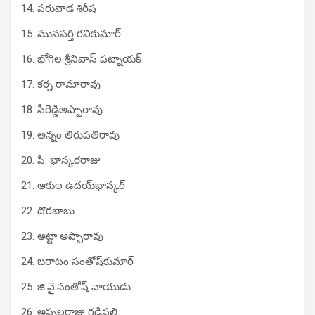
14. ప‌రువాడ శిరీష‌
15. మున‌ప‌ర్తి ర‌వికుమార్‌
16. భోగిల శ్రీనివాస్ ప‌ట్నాయ‌క్‌
17. కర్న రామారావు
18. సీరెడ్డిఅప్పారావు
19. అన్నం తిరుప‌తిరావు
20. పి. భాస్క‌ర‌రాజు
21. ఆకుల ఉద‌య్‌భాస్క‌ర్‌
22. దొర‌బాబు
23. అట్టా అప్పారావు
24. బ‌రాటం సంతోష్‌కుమార్‌
25. జి.వై.సంతోష్ నాయుడు
26. అప్ప‌ల‌రాజు గ‌డ్డిప‌ల్లి