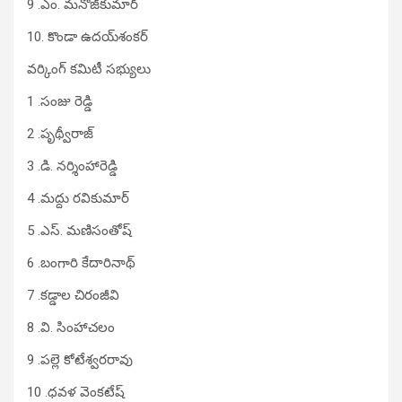
9 .ఎం. మ‌నోజ్‌కుమార్‌
10. కొండా ఉద‌య్‌శంక‌ర్‌
వర్కింగ్ కమిటీ సభ్యులు
1 .సంజు రెడ్డి
2 .పృథ్వీరాజ్‌
3 .డి. న‌ర్శింహారెడ్డి
4 .మ‌ద్దు ర‌వికుమార్‌
5 .ఎస్‌. మ‌ణిసంతోష్‌
6 .బంగారి కేదారినాథ్‌
7 .క‌డ్డాల చిరంజీవి
8 .వి. సింహాచ‌లం
9 .ప‌ల్లె కోటేశ్వ‌ర‌రావు
10 .ధవళ వెంక‌టేష్‌