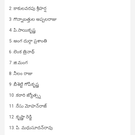
2 .కాకుల‌వ‌ర‌పు శ్రీహ‌ర్ష‌
3 .గొన్నాబ‌త్తుల‌ అప్ప‌ల‌రాజు
4 .పి.సాయికృష్ణ‌
5 .అంగ దుర్గా ప్ర‌శాంతి
6 .లెంక త్రినాథ్‌
7 .జి.మంగ‌
8 .నీలం రాజు
9 .బీశెట్టి గోపీకృష్ణ‌
10 .క‌ఠారి జ్యోత్స్న‌
11 .రేసు మోహ‌న్‌రాజ్‌
12 .కృష్ణా రెడ్డి
13. పి. మధుసూద‌న్‌రావు