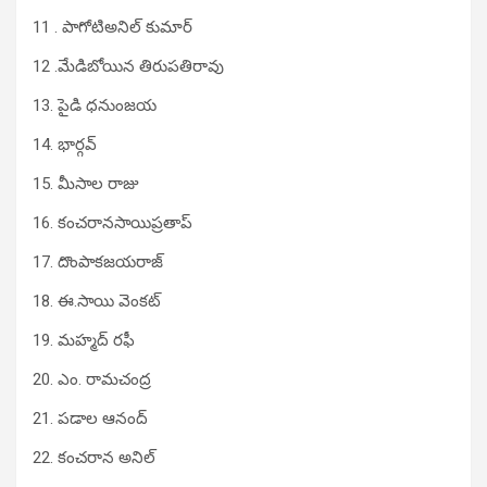
11 . పాగోటిఅనిల్ కుమార్
12 .మేడిబోయిన తిరుప‌తిరావు
13. పైడి ధ‌నుంజ‌య‌
14. భార్గ‌వ్‌
15. మీసాల రాజు
16. కంచ‌రాన‌సాయిప్ర‌తాప్
17. దొంపాక‌జ‌య‌రాజ్
18. ఈ.సాయి వెంక‌ట్‌
19. మ‌హ్మ‌ద్ ర‌ఫీ
20. ఎం. రామ‌చంద్ర‌
21. ప‌డాల ఆనంద్‌
22. కంచ‌రాన అనిల్‌