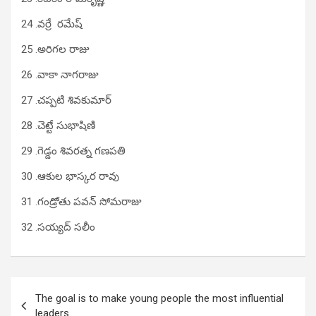
24 .వర్రే రమేష్
25 .అరిగల రాజు
26 .వాకా నాగరాజు
27 .చప్పటి శివకుమార్
28 .చెట్టే సుభాషిణి
29 .గెడ్డం శివరత్న గణపతి
30 .ఆకుల భాస్కర రావు
31 .గండ్రోతు పవన్ సోమరాజు
32 .సయ్యద్ సలీం
Post
The goal is to make young people the most influential
navigation
leaders