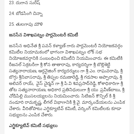
23. దుగాన సురేష్‌
24. బోడ‌సింగి చిన్నా
25. తుల‌గాపు మౌళి
జనసేన విశాఖ‌ప‌ట్నం పార్లమెంటరీ కమిటీ
జనసేన అధినేత శ్రీ పవన్ కళ్యాణ్ గారు పార్లమెంటరీ నియోజకవర్గం
కమిటీల నియామకంలో భాగంగా విశాఖ‌ప‌ట్నం లోక్ సభ
నియోజకవర్గానికి సంబంధించి కమిటీని నియమించారు. ఈ కమిటీకి
రీజనల్ సెక్రటరీగా శ్రీ కోన తాతారావు, కార్యదర్శిగా శ్రీ బొల్లిశెట్టి
స‌త్య‌నారాయ‌ణ‌, ఆర్గనైజింగ్ కార్యదర్శులు గా శ్రీ ఎం. రాఘ‌వ‌రావు, శ్రీ
బొగ్గు శ్రీనివాస‌రావు, శ్రీ తిప్ప‌ల ర‌మ‌ణారెడ్డి, శ్రీ గ‌డ‌సాల అప్పారావు, శ్రీ
అలివ‌ర్ రాయ్‌, వైస్ చైర్మన్ గా శ్రీ పి.వి శివ‌ప్ర‌సాద్‌రెడ్డి, కోశాధికారిగా శ్రీ
తోట స‌త్య‌నారాయ‌ణ‌, అధికార ప్రతినిధులుగా శ్రీ యు .ప్ర‌వీణ్‌బాబు, శ్రీ
చోడిపిల్లి ముస‌ల‌య్య‌లను నియమించారు. సిటిజ‌న్‌ కౌన్సిల్ కి శ్రీ
నండూరి రామ‌కృష్ణ‌, లీగల్ విభాగానికి శ్రీ వై. మార్కండేయ‌లను ఎంపిక
చేశారు. వీరితోపాటు ఎగ్జిక్యూటివ్ కమిటీ, వర్కింగ్ కమిటీలకు కూడా
సభ్యులను ఎంపిక చేశారు.
ఎగ్జిక్యూటివ్ క‌మిటీ స‌భ్యులు