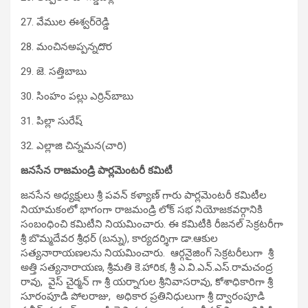
27. వేముల ఈశ్వ‌ర్‌రెడ్డి
28. మంచిన‌అప్ప‌న్న‌దొర
29. జె. స‌త్తిబాబు
30. సింహం ప‌ల్లు ఎర్రిన్‌బాబు
31. పిల్లా సురేష్‌
32. ఎల్లాజి చిన్న‌మ‌న‌(చారి)
జనసేన రాజమండ్రి పార్లమెంటరీ కమిటీ
జనసేన అధ్యక్షులు శ్రీ పవన్ కళ్యాణ్ గారు పార్లమెంటరీ కమిటీల
నియామకంలో భాగంగా రాజమండ్రి లోక్ సభ నియోజకవర్గానికి
సంబంధించి కమిటీని నియమించారు. ఈ కమిటీకి రీజనల్ సెక్రటరీగా
శ్రీ బొమ్మదేవర శ్రీధర్ (బన్ను), కార్యదర్శిగా డా.ఆకుల
సత్యనారాయణలను నియమించారు. ఆర్గనైజింగ్ సెక్రటరీలుగా శ్రీ
అత్తి సత్యనారాయణ, శ్రీమతి కె.హారిక, శ్రీ ఎ.వి.ఎన్.ఎస్.రామచంద్ర
రావు, వైస్ చైర్మన్ గా శ్రీ యర్నాగుల శ్రీనివాసరావు, కోశాధికారిగా శ్రీ
సూరంపూడి పోలరాజు, అధికార ప్రతినిధులుగా శ్రీ ద్వారంపూడి