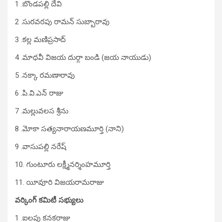
1 .బొండప‌ల్లి దేవి
2 .సుర‌వ‌ర‌పు రామ‌న్ సుబ్బారావు
3 .క‌ల్ల మ‌ణిప్ర‌సాద్‌
4 .మాధ‌వీ విజ‌య దుర్గా బండి (జ‌య నాయుడు)
5 .న‌క్కా ర‌మ‌ణారావు
6 .పి.వి.ఎన్ రాజు
7 .మ‌ల్లువ‌ల‌స శ్రీను
8 .మోకా స‌త్య‌నారాయ‌ణ‌మూర్తి (నాని)
9 .వాసుప‌ల్లి న‌రేష్‌
10. గుంటూరు ల‌క్ష్మీన‌ర్శింహ‌మూర్తి
11. యీవూరి విజ‌య‌రామ‌రాజు
వర్కింగ్ కమిటీ సభ్యులు
1 .ఐల‌పు క‌న‌క‌రాజు