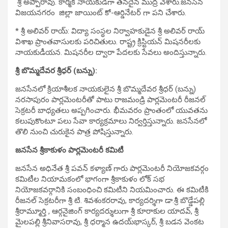
శ్రీ అప్పారావు. కార్మిక నాయకుడిగా తనదైన ముద్ర వేశారు.జనసేన
విజయనగరం జిల్లా జాయింట్ కో-ఆర్డినేటర్ గా పని చేశారు.
* శ్రీ అలివర్ రాయ్: విద్యా సంస్థల నిర్వాహకుడైన శ్రీ అలివర్ రాయ్
విశాఖ ప్రాంతవాసులకు పరిచితులు. రాష్ట్ర క్రిస్టియన్ మిషనరీలకు
నాయకుడీయన. మిషనరీల ద్వారా పేదలకు సేవలు అందిస్తున్నారు.
శ్రీ బొమ్మదేవర శ్రీధర్ (బన్ను):
జనసేనలో క్రియాశీలక నాయకులైన శ్రీ బొమ్మదేవర శ్రీధర్ (బన్ను)
నరసాపురం పార్లమెంటరీతో పాటు రాజమండ్రి పార్లమెంటరీ రీజనల్
సెక్రటరీ బాధ్యతలు అప్పగించారు. భీమవరం ప్రాంతంలో యువతను
కలుపుకొంటూ పలు సేవా కార్యక్రమాలు నిర్వర్తిస్తున్నారు. జనసేనలో
తొలి నుంచి చురుకైన పాత్ర పోషిస్తున్నారు.
జనసేన శ్రీకాకుళం పార్లమెంటరీ కమిటీ
జనసేన అధినేత శ్రీ పవన్ కళ్యాణ్ గారు పార్లమెంటరీ నియోజకవర్గం
కమిటీల నియామకంలో భాగంగా శ్రీకాకుళం లోక్ సభ
నియోజకవర్గానికి సంబంధించి కమిటీని నియమించారు. ఈ కమిటీకి
రీజనల్ సెక్రటరీగా శ్రీ టి. శివ‌శంక‌రరావు, కార్యదర్శిగా డా.శ్రీ బొడ్డేప‌ల్లి
శ్రీరామ్మూర్తి , ఆర్గనైజింగ్ కార్యదర్శులుగా శ్రీ కూరాకుల యాద‌వ్‌, శ్రీ
మైల‌ప‌ల్లి శ్రీనివాస‌రావు, శ్రీ ధ‌ర్మాన ఉద‌య్‌భాస్క‌ర్‌, శ్రీ బ‌డ‌న వెంక‌ట