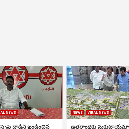
RAL NEWS
NEWS
VIRAL NEWS
సైపై దాడిని ఖండించిన
ఉత్తరాంధ్రకు మకుటాయమ