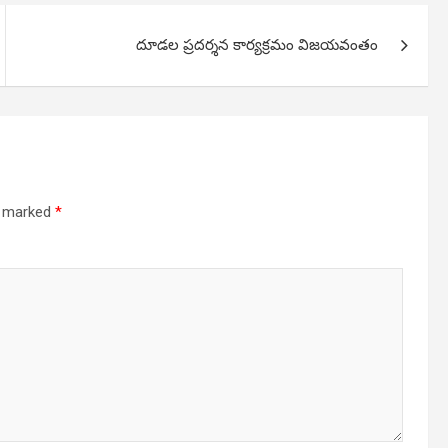
దూడల ప్రదర్శన కార్యక్రమం విజయవంతం
re marked
*