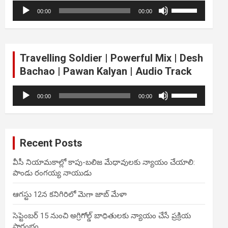
Audio
Use
volume.
00:00
00:00
Player
Up/Down
Arrow
keys
to
Travelling Soldier | Powerful Mix | Desh
increase
Bachao | Pawan Kalyan | Audio Track
or
decrease
Audio
Use
volume.
00:00
00:00
Player
Up/Down
Arrow
keys
to
Recent Posts
increase
or
వీసీ నియామకాల్లో కాపు-బలిజ మేధావులకు న్యాయం చేయాలి:
decrease
పాండు రంగయ్య నాయుడు
volume.
ఆగస్టు 12న కనిగిరిలో మెగా జాబ్ మేళా
సెప్టెంబర్ 15 నుంచి అగ్రిగోల్డ్ బాధితులకు న్యాయం చేసే ప్రక్రియ
ప్రారంభం