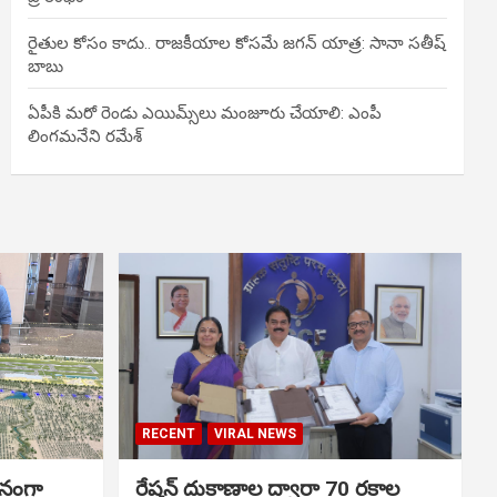
రైతుల కోసం కాదు.. రాజకీయాల కోసమే జగన్ యాత్ర: సానా సతీష్
బాబు
ఏపీకి మరో రెండు ఎయిమ్స్‌లు మంజూరు చేయాలి: ఎంపీ
లింగమనేని రమేశ్
RECENT
VIRAL NEWS
ానంగా
రేషన్ దుకాణాల ద్వారా 70 రకాల