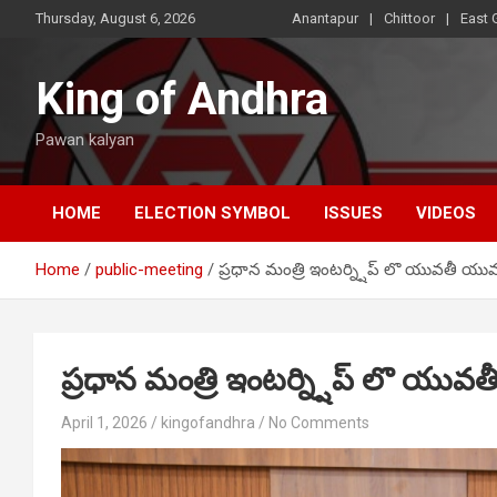
Skip
Thursday, August 6, 2026
Anantapur
Chittoor
East 
to
content
King of Andhra
Pawan kalyan
HOME
ELECTION SYMBOL
ISSUES
VIDEOS
Home
public-meeting
ప్రధాన మంత్రి ఇంటర్న్షిప్ లొ యువతీ య
ప్రధాన మంత్రి ఇంటర్న్షిప్ లొ య
April 1, 2026
kingofandhra
No Comments