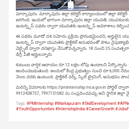
మార్కాపురం: మార్కాపురం జిల్లా కలెక్టర్ కార్యాలయంలో జిల్లా కలెక్ట
జరిగింది. ఇందులో భాగంగా మార్కాపురం జిల్లా యువతి, యువకులకు ఆంధ్ర
ఇంటర్న్షిప్ పథకం ద్వారా యువతకు ఇంటర్న్షిప్ అవకాశాలు కల్పించనున్
ఈ పథకం మూడో దశ నమోదు ప్రక్రియ ప్రారంభమైందని, అర్హులైన యు
ఇంటర్న్షిప్ ద్వారా యువతకు ప్రాక్టికల్ అనుభవంతో పాటు నైపుణ్యాభి
వెబ్సైట్ ద్వారా దరఖాస్తు చేసుకోవచ్చన్నారు. 18 నుంచి 25 సంవత్స
డిగ్రీ, పీజీ అర్హులన్నారు.
కుటుంబ వార్షిక ఆదాయం రూ.12 లక్షల లోపు ఉండాలని పేర్కొన్నారు. ఇ
అందించబడుతుంది. అందులో కేంద్ర ప్రభుత్వం నుంచి రూ.6,000 నేరు
నెలల వరకు ఉంటుంది. ప్రాక్టికల్ వర్క్, స్కిల్ ట్రైనింగ్, అనుభవం 
మరిన్ని వివరాలకు https://pminternship.mca.gov.in పోర్టల్ ద్వా
9912438757, 7997151082 ను సంప్రదించవచ్చు అని స్థానిక జిల్లా నై
Tags:
#PMInternship #Markapuram #SkillDevelopment #A
#YouthOpportunities #InternshipIndia #CareerGrowth #Job