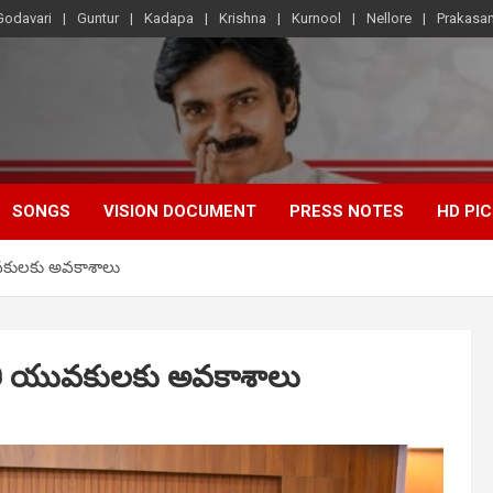
Godavari
Guntur
Kadapa
Krishna
Kurnool
Nellore
Prakasa
SONGS
VISION DOCUMENT
PRESS NOTES
HD PI
ువకులకు అవకాశాలు
ువతీ యువకులకు అవకాశాలు