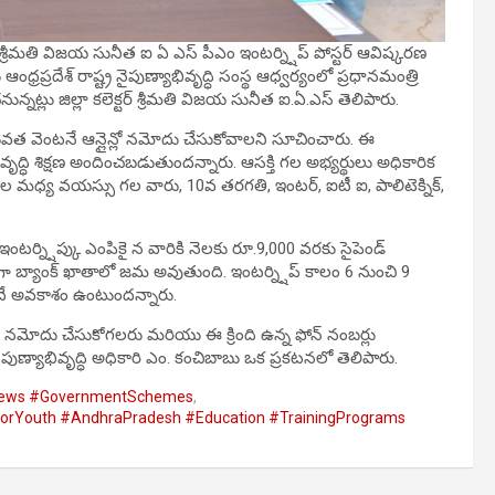
ర్ శ్రీమతి విజయ సునీత ఐ ఏ ఎస్ పీఎం ఇంటర్న్షిప్ పోస్టర్ ఆవిష్కరణ
ప్రదేశ్ రాష్ట్ర నైపుణ్యాభివృద్ధి సంస్థ ఆధ్వర్యంలో ప్రధానమంత్రి
నట్లు జిల్లా కలెక్టర్ శ్రీమతి విజయ సునీత ఐ.ఏ.ఎస్ తెలిపారు.
వత వెంటనే ఆన్లైన్లో నమోదు చేసుకోవాలని సూచించారు. ఈ
వృద్ధి శిక్షణ అందించబడుతుందన్నారు. ఆసక్తి గల అభ్యర్థులు అధికారిక
రాల మధ్య వయస్సు గల వారు, 10వ తరగతి, ఇంటర్, ఐటీ ఐ, పాలిటెక్నిక్,
ంటర్న్షిప్కు ఎంపికై న వారికి నెలకు రూ.9,000 వరకు సైపెండ్
గా బ్యాంక్ ఖాతాలో జమ అవుతుంది. ఇంటర్న్షిప్ కాలం 6 నుంచి 9
పొందే అవకాశం ఉంటుందన్నారు.
రా నమోదు చేసుకోగలరు మరియు ఈ క్రింది ఉన్న ఫోన్ నంబర్లు
పుణ్యాభివృద్ధి అధికారి ఎం. కంచిబాబు ఒక ప్రకటనలో తెలిపారు.
PNews #GovernmentSchemes
,
sForYouth #AndhraPradesh #Education #TrainingPrograms