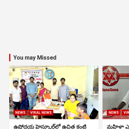
You may Missed
NEWS
VIRAL NEWS
NEWS
VI
ఉషోదయ హైస్కూల్‌లో ఉచిత కంటి
మహిళా ఎస్