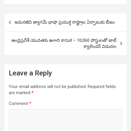
Post
అమరజీవి త్యాగమే భాషా ప్రయుక్త రాష్ట్రాల ఏర్పాటుకు బీజం
navigation
ఆంధ్రప్రదేశ్ యువతకు ఉగాది కానుక – 10,060 పోస్టులతో జాబ్
క్యాలెండర్ విడుదల
Leave a Reply
Your email address will not be published.
Required fields
are marked
*
Comment
*