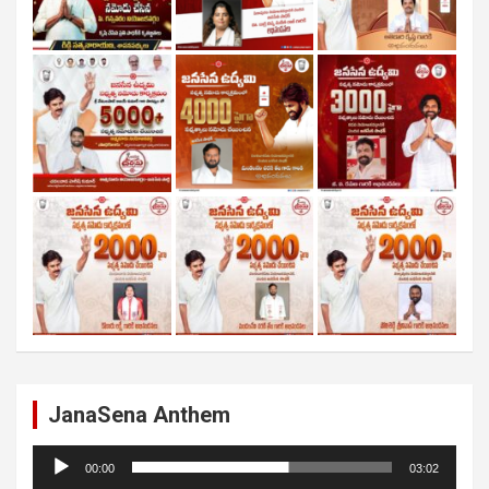
JanaSena Anthem
Audio
00:00
03:02
Player