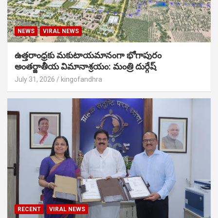
NEWS
VIRAL NEWS
ఉత్తరాంధ్రకు మకుటాయమానంగా భోగాపురం
అంతర్జాతీయ విమానాశ్రయం: మంత్రి దుర్గేష్
July 31, 2026
kingofandhra
RECENT
VIRAL NEWS