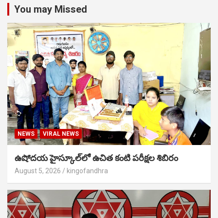
You may Missed
NEWS
VIRAL NEWS
ఉషోదయ హైస్కూల్‌లో ఉచిత కంటి పరీక్షల శిబిరం
August 5, 2026
kingofandhra