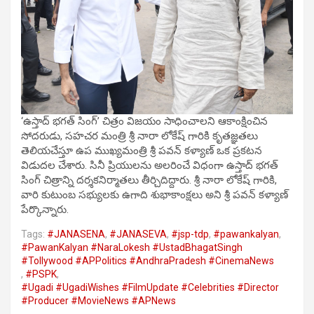
‘ఉస్తాద్ భగత్ సింగ్’ చిత్రం విజయం సాధించాలని ఆకాంక్షించిన
సోదరుడు, సహచర మంత్రి శ్రీ నారా లోకేష్ గారికి కృతజ్ఞతలు
తెలియచేస్తూ ఉప ముఖ్యమంత్రి శ్రీ పవన్ కళ్యాణ్ ఒక ప్రకటన
విడుదల చేశారు. సినీ ప్రియులను అలరించే విధంగా ఉస్తాద్ భగత్
సింగ్ చిత్రాన్ని దర్శకనిర్మాతలు తీర్చిదిద్దారు. శ్రీ నారా లోకేష్ గారికి,
వారి కుటుంబ సభ్యులకు ఉగాది శుభాకాంక్షలు అని శ్రీ పవన్ కళ్యాణ్
పేర్కొన్నారు.
Tags:
#JANASENA
,
#JANASEVA
,
#jsp-tdp
,
#pawankalyan
,
#PawanKalyan #NaraLokesh #UstadBhagatSingh
#Tollywood #APPolitics #AndhraPradesh #CinemaNews
,
#PSPK
,
#Ugadi #UgadiWishes #FilmUpdate #Celebrities #Director
#Producer #MovieNews #APNews