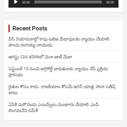
00:00
00:00
Player
Recent Posts
వీసీ నియామకాల్లో కాపు-బలిజ మేధావులకు న్యాయం చేయాలి:
పాండు రంగయ్య నాయుడు
ఆగస్టు 12న కనిగిరిలో మెగా జాబ్ మేళా
సెప్టెంబర్ 15 నుంచి అగ్రిగోల్డ్ బాధితులకు న్యాయం చేసే ప్రక్రియ
ప్రారంభం
రైతుల కోసం కాదు.. రాజకీయాల కోసమే జగన్ యాత్ర: సానా సతీష్
బాబు
ఏపీకి మరో రెండు ఎయిమ్స్‌లు మంజూరు చేయాలి: ఎంపీ
లింగమనేని రమేశ్