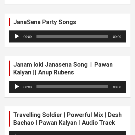
JanaSena Party Songs
Audio
00:00
00:00
Player
Janam loki Janasena Song || Pawan
Kalyan || Anup Rubens
Audio
00:00
00:00
Player
Travelling Soldier | Powerful Mix | Desh
Bachao | Pawan Kalyan | Audio Track
Audio