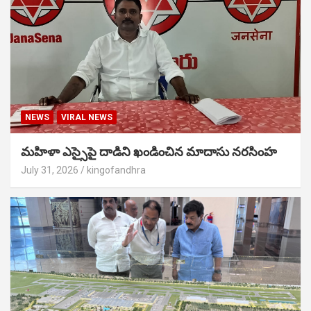
NEWS
VIRAL NEWS
మహిళా ఎస్సైపై దాడిని ఖండించిన మాదాసు నరసింహ
July 31, 2026
kingofandhra