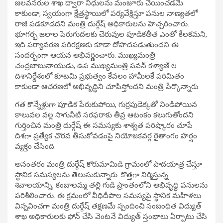
జలవనరుల శాఖ ద్వారా నిధులను మంజూరు చేయించడమే
కాకుండా, స్వయంగా క్షేత్రస్థాయిలో పర్యవేక్షిస్తూ పనుల నాణ్యతలో
రాజీ పడకూడదని మంత్రి దుర్గేష్ అధికారులను హెచ్చరించారు.
భూగర్భ జలాల పెరుగుదలకు చెరువుల పూడికతీత ఎంతో కీలకమని,
ఇది పర్యావరణ పరిరక్షణకు కూడా దోహదపడుతుందని ఈ
సందర్భంగా ఆయన అభివర్ణించారు. ముఖ్యమంత్రి
చంద్రబాబునాయుడు, ఉప ముఖ్యమంత్రి పవన్ కళ్యాణ్ ల
దిశానిర్దేశంలో కూటమి ప్రభుత్వం కేవలం హామీలకే పరిమితం
కాకుండా ఆచరణలో అభివృద్ధిని చూపిస్తోందని మంత్రి పేర్కొన్నారు.
గత కొన్నేళ్లుగా పూడిక పేరుకుపోయి, గుర్రపుడెక్కతో నిండిపోయిన
కాలువల వల్ల సాగునీటి సరఫరాకు తీవ్ర ఆటంకం కలుగుతోందని
గుర్తించిన మంత్రి దుర్గేష్ ఈ సమస్యకు శాశ్వత పరిష్కారం చూపే
దిశగా ప్రత్యేక చొరవ తీసుకోవడంపై నియోజకవర్గ రైతాంగం హర్షం
వ్యక్తం చేసింది.
అనంతరం మంత్రి దుర్గేష్ కోరుమామిడి గ్రామంలో పాదయాత్ర చేస్తూ
స్థానిక సమస్యలను తెలుసుకున్నారు. కొత్తగా నిర్మిస్తున్న
శివాలయాన్ని, కంబాలమ్మ తల్లి గుడి ప్రాంతంలోని అభివృద్ధి పనులను
పరిశీలించారు. ఈ క్రమంలో వీధిదీపాల సమస్యపై స్థానిక మహిళలు
విన్నవించగా మంత్రి దుర్గేష్ తక్షణమే స్పందించి సంబంధిత విద్యుత్
శాఖ అధికారులకు ఫోన్ చేసి వెంటనే విద్యుత్ స్తంభాలు ఏర్పాటు చేసి