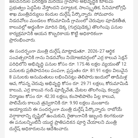
జలవనరుల పరిరక్షణ మరియు గ్రామాల అభివృద్ధికి కూటమి
ప్రభుత్వం పెద్దపీట వేస్తోందని పర్యాటక, సాంస్కృతిక, సినిమాటోగ్రఫీ
శాఖ మంత్రివర్యులు కందుల దుర్గేష్ పేర్కొన్నారు. సోమవారం
నిడదవోలు మండలం కోరుమామిడి గ్రామంలో చెరువుల పూడికతీత,
కాలువల్లో అడ్డంకిగా మారిన డెక్క (గుర్రపుడెక్క) తొలగింపు పనుల
కార్యక్రమానికి ఆయన కొబ్బరికాయ కొట్టి అధికారికంగా
ప్రారంభించారు.
ఈ సందర్భంగా మంత్రి దుర్గేష్ మాట్లాడుతూ.. 2026-27 ఆర్థిక
సంవత్సరానికి గాను నిడదవోలు నియోజకవర్గంలో ఎర్ర కాలువ సెక్షన్
పరిధిలోని అభివృద్ధి పనుల కోసం రూ. 175.46 లక్షల వ్యయంతో 12
పనులకు ప్రతిపాదనలు పంపగా, ప్రస్తుతం రూ. 81.91 లక్షల విలువైన
8 పనులకు అనుమతులు లభించినట్లు తెలిపారు.ఇందులో తాడిమళ్ల
ఆవ, గోపన్న చెరువు అభివృద్ధి కోసం రూ. 29.71 లక్షలు, కోరుమామిడి
కాలువ, ఎర్ర కాలువ గండి పూడ్చివేత, మేటల తొలగింపు, కల్వర్టు
నిర్మాణం కోసం రూ. 42.30 లక్షలు, కంసాలిపాలెం పిల్ల కాలువ,
పొలిమేరు కాలువ త్రవ్వకానికి రూ. 9.90 లక్షలు మంజూరు
అయ్యాయని ఈ సందర్భంగా మంత్రి దుర్గేష్ పేర్కొన్నారు. రాబోయే
వర్షాకాలాన్ని దృష్టిలో ఉంచుకుని, రైతాంగానికి ఇబ్బంది కలగకుండా
ఈ పనులన్నింటినీ యుద్ధ ప్రాతిపదికన పూర్తి చేయాలని మంత్రి
దుర్గేష్ అధికారులను ఆదేశించారు.