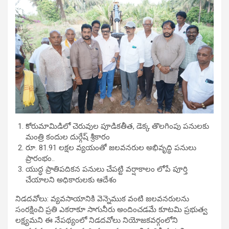
కోరుమామిడిలో చెరువుల పూడికతీత, డెక్క తొలగింపు పనులకు
మంత్రి కందుల దుర్గేష్ శ్రీకారం
రూ. 81.91 లక్షల వ్యయంతో జలవనరుల అభివృద్ధి పనులు
ప్రారంభం..
యుద్ధ ప్రాతిపదికన పనులు చేపట్టి వర్షాకాలం లోపే పూర్తి
చేయాలని అధికారులకు ఆదేశం
నిడదవోలు: వ్యవసాయానికి వెన్నెముక వంటి జలవనరులను
సంరక్షించి ప్రతి ఎకరాకూ సాగునీరు అందించడమే కూటమి ప్రభుత్వ
లక్ష్యమని ఈ నేపథ్యంలో నిడదవోలు నియోజకవర్గంలోని