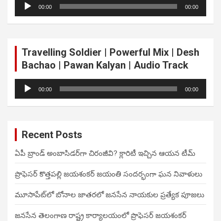
Audio
00:00
00:00
Player
Travelling Soldier | Powerful Mix | Desh
Bachao | Pawan Kalyan | Audio Track
Audio
00:00
00:00
Player
Recent Posts
ఏపీ బ్రాండ్ అంబాసిడర్‌గా చిరంజీవి? క్లారిటీ ఇచ్చిన ఆయన టీమ్
ప్రొఫెసర్ కొత్తపల్లి జయశంకర్ జయంతి సందర్భంగా ఘన నివాళులు
మూసాపేట్‌లో బోనాల జాతరలో జనసేన నాయకుల ప్రత్యేక పూజలు
జనసేన తెలంగాణ రాష్ట్ర కార్యాలయంలో ప్రొఫెసర్ జయశంకర్