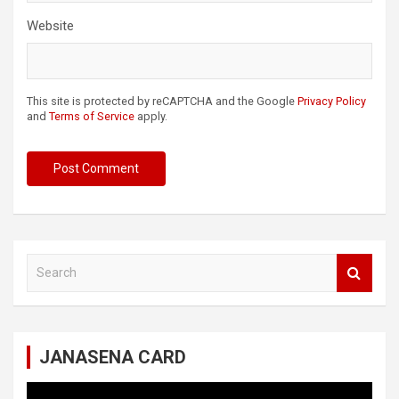
Website
This site is protected by reCAPTCHA and the Google
Privacy Policy
and
Terms of Service
apply.
S
e
a
r
c
JANASENA CARD
h
Video