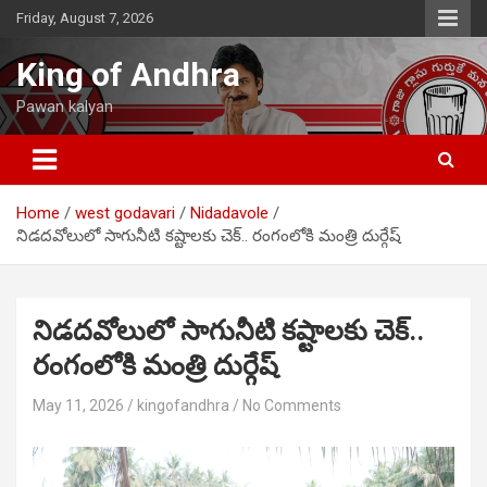
Skip
Friday, August 7, 2026
to
content
King of Andhra
Pawan kalyan
Home
west godavari
Nidadavole
నిడదవోలులో సాగునీటి కష్టాలకు చెక్.. రంగంలోకి మంత్రి దుర్గేష్
నిడదవోలులో సాగునీటి కష్టాలకు చెక్..
రంగంలోకి మంత్రి దుర్గేష్
May 11, 2026
kingofandhra
No Comments