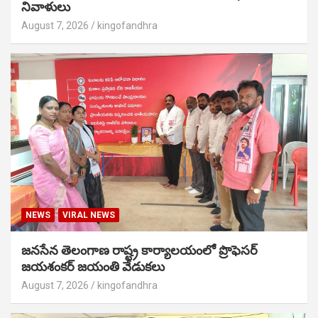
నివాళులు
August 7, 2026
kingofandhra
NEWS
VIRAL NEWS
జనసేన తెలంగాణ రాష్ట్ర కార్యాలయంలో ప్రొఫెసర్
జయశంకర్ జయంతి వేడుకలు
August 7, 2026
kingofandhra