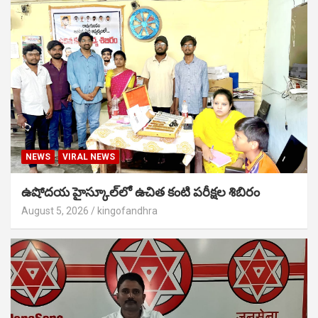
NEWS
VIRAL NEWS
ఉషోదయ హైస్కూల్‌లో ఉచిత కంటి పరీక్షల శిబిరం
August 5, 2026
kingofandhra