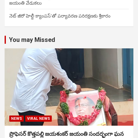
జయంతి వేడుకలు
నెట్ జీరో హెల్దీ క్యాంపస్’తో పర్యావరణ పరిరక్షణకు శ్రీకారం
You may Missed
NEWS
VIRAL NEWS
ప్రొఫెసర్ కొత్తపల్లి జయశంకర్ జయంతి సందర్భంగా ఘన