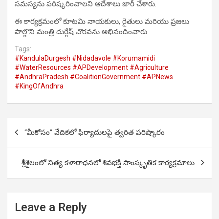
సమస్యను పరిష్కరించాలని ఆదేశాలు జారీ చేశారు.
ఈ కార్యక్రమంలో కూటమి నాయకులు, రైతులు మరియు ప్రజలు
పాల్గొని మంత్రి దుర్గేష్ చొరవను అభినందించారు.
Tags:
#KandulaDurgesh #Nidadavole #Korumamidi
#WaterResources #APDevelopment #Agriculture
#AndhraPradesh #CoalitionGovernment #APNews
#KingOfAndhra
Post
“మీకోసం” వేదికలో ఫిర్యాదులపై త్వరిత పరిష్కారం
navigation
శ్రీశైలంలో నిత్య కళారాధనలో శివభక్తి సాంస్కృతిక కార్యక్రమాలు
Leave a Reply