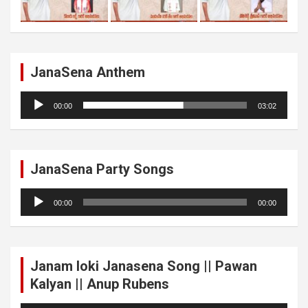
JanaSena Anthem
Audio
00:00
03:02
Player
JanaSena Party Songs
Audio
00:00
00:00
Player
Janam loki Janasena Song || Pawan
Kalyan || Anup Rubens