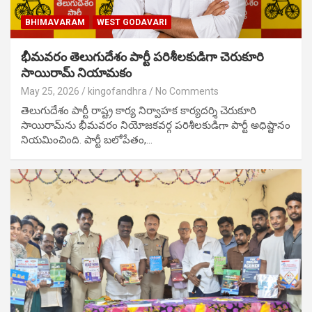
BHIMAVARAM
WEST GODAVARI
భీమవరం తెలుగుదేశం పార్టీ పరిశీలకుడిగా చెరుకూరి
సాయిరామ్ నియామకం
May 25, 2026
kingofandhra
No Comments
తెలుగుదేశం పార్టీ రాష్ట్ర కార్య నిర్వాహక కార్యదర్శి చెరుకూరి
సాయిరామ్‌ను భీమవరం నియోజకవర్గ పరిశీలకుడిగా పార్టీ అధిష్టానం
నియమించింది. పార్టీ బలోపేతం,…