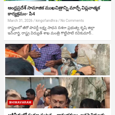
ఆంధ్రప్రదేశ్ సామాజిక ముఖచిత్రాన్ని మార్చే విప్లవాత్మక
కార్యక్రమం- పి4
March 31, 2026
kingofandhra
No Comments
రాష్ట్రంలో జీరో పావర్టీ లక్ష్య సాధన దిశగా ప్రభుత్వ కృషి జిల్లా
ఇన్‌చార్జి, రాష్ట్ర విద్యుత్ శాఖ మంత్రి గొట్టిపాటి రవికుమార్…
BHIMAVARAM