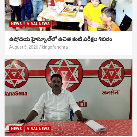
NEWS
VIRAL NEWS
ఉషోదయ హైస్కూల్‌లో ఉచిత కంటి పరీక్షల శిబిరం
August 5, 2026
kingofandhra
NEWS
VIRAL NEWS