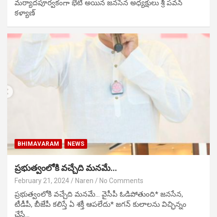
మర్యాదపూర్వకంగా భేటీ అయిన జనసేన అధ్యక్షులు శ్రీ పవన్
కళ్యాణ్
BHIMAVARAM
NEWS
ప్రభుత్వంలోకి వచ్చేది మనమే…
February 21, 2024
Naren
No Comments
ప్రభుత్వంలోకి వచ్చేది మనమే… వైసీపీ ఓడిపోతుంది* జనసేన,
టీడీపీ, బీజేపీ కలిస్తే ఏ శక్తీ ఆపలేదు* జగన్ కులాలను విచ్ఛిన్నం
చేసే…