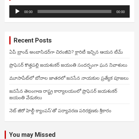
Audio
00:00
00:00
Player
Recent Posts
ఏపీ బ్రాండ్ అంబాసిడర్‌గా చిరంజీవి? క్లారిటీ ఇచ్చిన ఆయన టీమ్
ప్రొఫెసర్ కొత్తపల్లి జయశంకర్ జయంతి సందర్భంగా ఘన నివాళులు
మూసాపేట్‌లో బోనాల జాతరలో జనసేన నాయకుల ప్రత్యేక పూజలు
జనసేన తెలంగాణ రాష్ట్ర కార్యాలయంలో ప్రొఫెసర్ జయశంకర్
జయంతి వేడుకలు
నెట్ జీరో హెల్దీ క్యాంపస్’తో పర్యావరణ పరిరక్షణకు శ్రీకారం
You may Missed