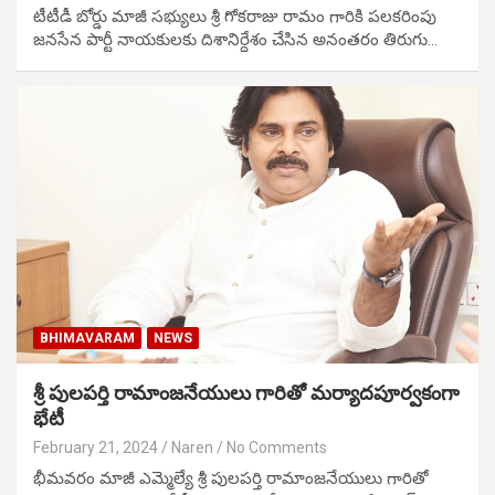
టీటీడీ బోర్డు మాజీ సభ్యులు శ్రీ గోకరాజు రామం గారికి పలకరింపు
జనసేన పార్టీ నాయకులకు దిశానిర్దేశం చేసిన అనంతరం తిరుగు…
BHIMAVARAM
NEWS
శ్రీ పులపర్తి రామాంజనేయులు గారితో మర్యాదపూర్వకంగా
భేటీ
February 21, 2024
Naren
No Comments
భీమవరం మాజీ ఎమ్మెల్యే శ్రీ పులపర్తి రామాంజనేయులు గారితో