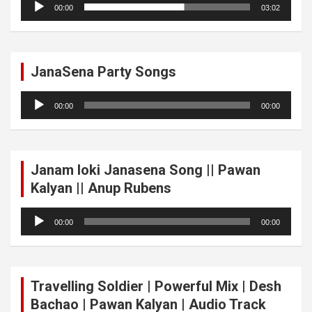
00:00
03:02
Player
JanaSena Party Songs
Audio
00:00
00:00
Player
Janam loki Janasena Song || Pawan
Kalyan || Anup Rubens
Audio
00:00
00:00
Player
Travelling Soldier | Powerful Mix | Desh
Bachao | Pawan Kalyan | Audio Track