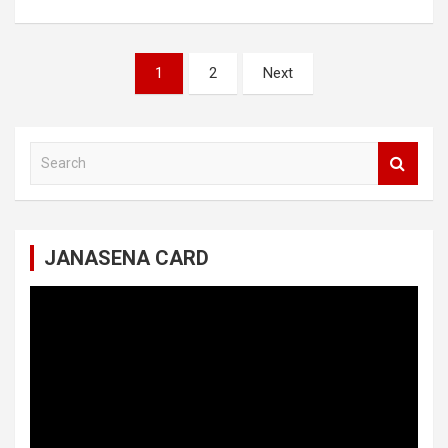
Posts
1
2
Next
navigation
S
e
a
r
c
JANASENA CARD
h
Video
Player