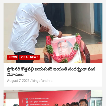
NEWS
VIRAL NEWS
ప్రొఫెసర్ కొత్తపల్లి జయశంకర్ జయంతి సందర్భంగా ఘన
నివాళులు
August 7, 2026
kingofandhra