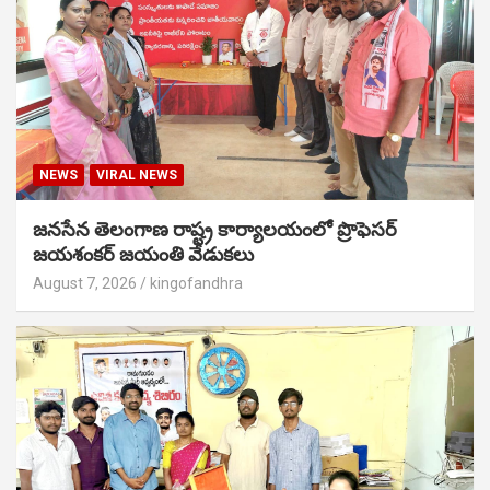
NEWS
VIRAL NEWS
జనసేన తెలంగాణ రాష్ట్ర కార్యాలయంలో ప్రొఫెసర్
జయశంకర్ జయంతి వేడుకలు
August 7, 2026
kingofandhra