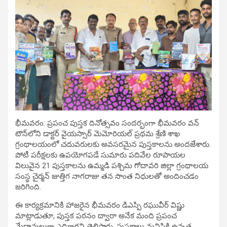
భీమవరం: ప్రపంచ పుస్తక దినోత్సవం సందర్భంగా భీమవరం వన్
టౌన్‌లోని డాక్టర్ వైయస్సార్ మెమోరియల్ ప్రథమ శ్రేణి శాఖ
గ్రంథాలయంలో చదువరులకు అవసరమైన పుస్తకాలను అందజేశారు.
పోటీ పరీక్షలకు ఉపయోగపడే సుమారు పదివేల రూపాయల
విలువైన 21 పుస్తకాలను ఉమ్మడి పశ్చిమ గోదావరి జిల్లా గ్రంథాలయ
సంస్థ చైర్మన్ జుత్తిగ నాగరాజు తన సొంత నిధులతో అందించడం
జరిగింది.
ఈ కార్యక్రమానికి హాజరైన భీమవరం డిఎస్పి రఘువీర్ విష్ణు
మాట్లాడుతూ, పుస్తక పఠనం ద్వారా అనేక మంది ప్రపంచ
మేధావులుగా ఎదిగారని తెలిపారు. పుస్తకాలు మనిషికి ఉన్నత