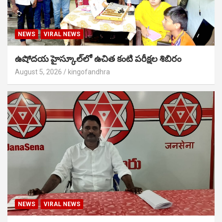
NEWS
VIRAL NEWS
ఉషోదయ హైస్కూల్‌లో ఉచిత కంటి పరీక్షల శిబిరం
August 5, 2026
kingofandhra
NEWS
VIRAL NEWS