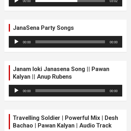
00:00
03:02
Player
JanaSena Party Songs
Audio
00:00
00:00
Player
Janam loki Janasena Song || Pawan
Kalyan || Anup Rubens
Audio
00:00
00:00
Player
Travelling Soldier | Powerful Mix | Desh
Bachao | Pawan Kalyan | Audio Track