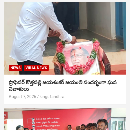
NEWS
VIRAL NEWS
ప్రొఫెసర్ కొత్తపల్లి జయశంకర్ జయంతి సందర్భంగా ఘన
నివాళులు
August 7, 2026
kingofandhra