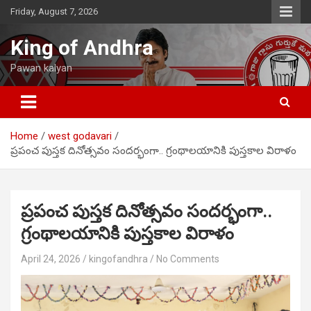
Skip
Friday, August 7, 2026
to
content
King of Andhra
Pawan kalyan
Home
west godavari
ప్రపంచ పుస్తక దినోత్సవం సందర్భంగా.. గ్రంథాలయానికి పుస్తకాల విరాళం
ప్రపంచ పుస్తక దినోత్సవం సందర్భంగా..
గ్రంథాలయానికి పుస్తకాల విరాళం
April 24, 2026
kingofandhra
No Comments