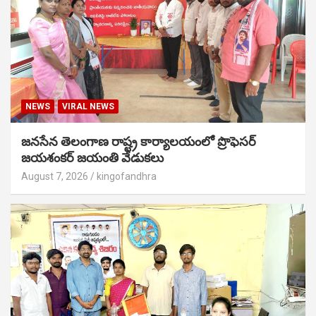
NEWS
VIRAL NEWS
జనసేన తెలంగాణ రాష్ట్ర కార్యాలయంలో ప్రొఫెసర్
జయశంకర్ జయంతి వేడుకలు
August 7, 2026
kingofandhra