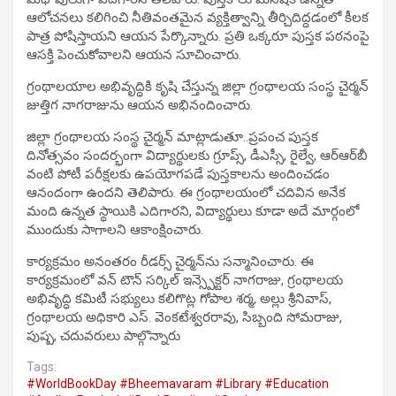
ఆలోచనలు కలిగించి నీతివంతమైన వ్యక్తిత్వాన్ని తీర్చిదిద్దడంలో కీలక
పాత్ర పోషిస్తాయని ఆయన పేర్కొన్నారు. ప్రతి ఒక్కరూ పుస్తక పఠనంపై
ఆసక్తి పెంచుకోవాలని ఆయన సూచించారు.
గ్రంథాలయాల అభివృద్ధికి కృషి చేస్తున్న జిల్లా గ్రంథాలయ సంస్థ చైర్మన్
జుత్తిగ నాగరాజును ఆయన అభినందించారు.
జిల్లా గ్రంథాలయ సంస్థ చైర్మన్ మాట్లాడుతూ..ప్రపంచ పుస్తక
దినోత్సవం సందర్భంగా విద్యార్థులకు గ్రూప్స్, డీఎస్సీ, రైల్వే, ఆర్‌ఆర్‌బీ
వంటి పోటీ పరీక్షలకు ఉపయోగపడే పుస్తకాలను అందించడం
ఆనందంగా ఉందని తెలిపారు. ఈ గ్రంథాలయంలో చదివిన అనేక
మంది ఉన్నత స్థాయికి ఎదిగారని, విద్యార్థులు కూడా అదే మార్గంలో
ముందుకు సాగాలని ఆకాంక్షించారు.
కార్యక్రమం అనంతరం రీడర్స్ చైర్మన్‌ను సన్మానించారు. ఈ
కార్యక్రమంలో వన్ టౌన్ సర్కిల్ ఇన్స్పెక్టర్ నాగరాజు, గ్రంథాలయ
అభివృద్ధి కమిటీ సభ్యులు కలిగొట్ల గోపాల శర్మ, అల్లు శ్రీనివాస్,
గ్రంథాలయ అధికారి ఎస్. వెంకటేశ్వరరావు, సిబ్బంది సోమరాజు,
పుష్ప, చదువరులు పాల్గొన్నారు
Tags:
#WorldBookDay #Bheemavaram #Library #Education