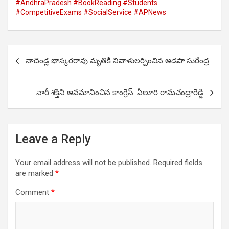
#AndhraPradesh #BookReading #Students
#CompetitiveExams #SocialService #APNews
Post
నాదెండ్ల భాస్కరరావు మృతికి నివాళులర్పించిన అడపా సురేంద్ర
navigation
నారీ శక్తిని అవమానించిన కాంగ్రెస్: ఏలూరి రామచంద్రారెడ్డి
Leave a Reply
Your email address will not be published.
Required fields
are marked
*
Comment
*