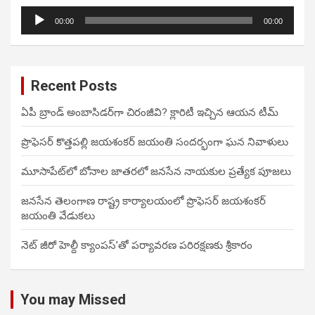
Audio
00:00
00:00
Player
Recent Posts
ఏపీ బ్రాండ్ అంబాసిడర్‌గా చిరంజీవి? క్లారిటీ ఇచ్చిన ఆయన టీమ్
ప్రొఫెసర్ కొత్తపల్లి జయశంకర్ జయంతి సందర్భంగా ఘన నివాళులు
మూసాపేట్‌లో బోనాల జాతరలో జనసేన నాయకుల ప్రత్యేక పూజలు
జనసేన తెలంగాణ రాష్ట్ర కార్యాలయంలో ప్రొఫెసర్ జయశంకర్
జయంతి వేడుకలు
నెట్ జీరో హెల్దీ క్యాంపస్’తో పర్యావరణ పరిరక్షణకు శ్రీకారం
You may Missed