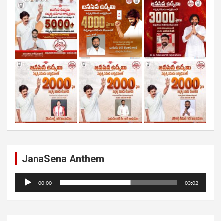
JanaSena Anthem
Audio
00:00
03:02
Player