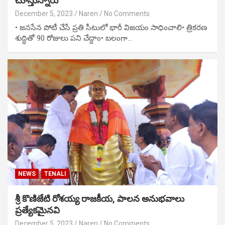
చూస్తున్నారు
December 5, 2023
Naren
No Comments
• జనసేన పోటీ చేసే ప్రతి సీటులో భారీ విజయం సాధించాలి• త్రికరణ
శుద్ధితో 90 రోజులు పని చేద్దాం• బలంగా…
NEWS
TENALI
శ్రీ కొణిజేటి రోశయ్య రాజకీయ, పాలన అనుభవాలు
ప్రత్యేకమైనవి
December 5, 2023
Naren
No Comments