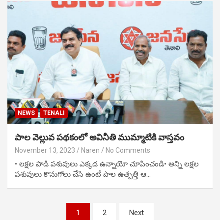
NEWS
TENALI
పాల వెల్లువ పథకంలో అవినీతి ముమ్మాటికి వాస్తవం
November 13, 2023
Naren
No Comments
• లక్షల పాడి పశువులు ఎక్కడ ఉన్నాయో చూపించండి• అన్ని లక్షల
పశువులు కొనుగోలు చేసి ఉంటే పాల ఉత్పత్తి ఆ…
Posts
1
2
Next