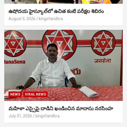
ఉషోదయ హైస్కూల్‌లో ఉచిత కంటి పరీక్షల శిబిరం
August 5, 2026
kingofandhra
NEWS
VIRAL NEWS
మహిళా ఎస్సైపై దాడిని ఖండించిన మాదాసు నరసింహ
July 31, 2026
kingofandhra