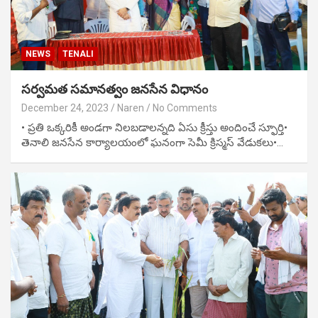
NEWS
TENALI
సర్వమత సమానత్వం జనసేన విధానం
December 24, 2023
Naren
No Comments
• ప్రతి ఒక్కరికీ అండగా నిలబడాలన్నది ఏసు క్రీస్తు అందించే స్ఫూర్తి•
తెనాలి జనసేన కార్యాలయంలో ఘనంగా సెమీ క్రిస్మస్ వేడుకలు•…