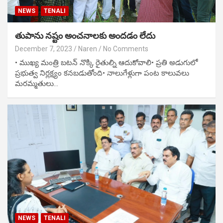
NEWS
TENALI
తుపాను నష్టం అంచనాలకు అందడం లేదు
December 7, 2023
Naren
No Comments
• ముఖ్య మంత్రి బటన్ నొక్కి రైతుల్ని ఆదుకోవాలి• ప్రతి అడుగులో
ప్రభుత్వ నిర్లక్ష్యం కనబడుతోంది• నాలుగేళ్లుగా పంట కాలువలు
మరమ్మతులు…
NEWS
TENALI