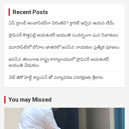
Recent Posts
ఏపీ బ్రాండ్ అంబాసిడర్‌గా చిరంజీవి? క్లారిటీ ఇచ్చిన ఆయన టీమ్
ప్రొఫెసర్ కొత్తపల్లి జయశంకర్ జయంతి సందర్భంగా ఘన నివాళులు
మూసాపేట్‌లో బోనాల జాతరలో జనసేన నాయకుల ప్రత్యేక పూజలు
జనసేన తెలంగాణ రాష్ట్ర కార్యాలయంలో ప్రొఫెసర్ జయశంకర్
జయంతి వేడుకలు
నెట్ జీరో హెల్దీ క్యాంపస్’తో పర్యావరణ పరిరక్షణకు శ్రీకారం
You may Missed