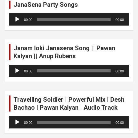
JanaSena Party Songs
Audio
00:00
00:00
Player
Janam loki Janasena Song || Pawan
Kalyan || Anup Rubens
Audio
00:00
00:00
Player
Travelling Soldier | Powerful Mix | Desh
Bachao | Pawan Kalyan | Audio Track
Audio
00:00
00:00
Player