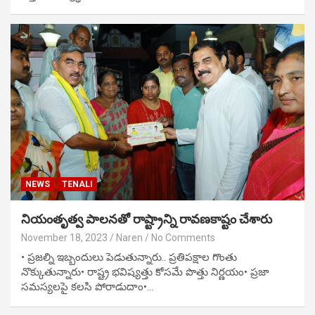
NEWS
TENALI
నియంతృత్వ పాలనతో రాష్ట్రాన్ని రావణకాష్టం చేశారు
November 18, 2023
Naren
No Comments
• ప్రజల్ని ఇబ్బందులు పెడుతున్నారు.. ప్రతిపక్షాల గొంతు
నొక్కుతున్నారు• రాష్ట్ర భవిష్యత్తు కోసమే పొత్తు నిర్ణయం• ప్రజా
సమస్యలపై కలసి పోరాడుదాం•…