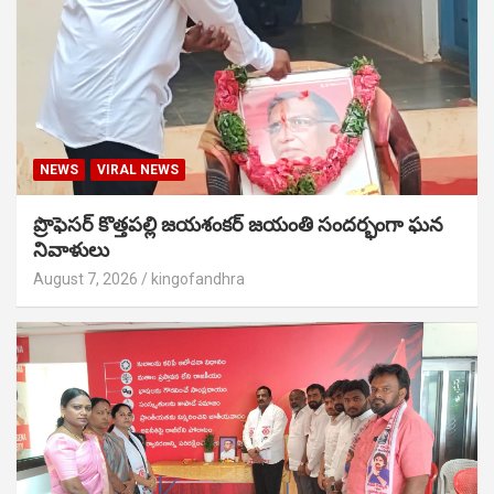
NEWS
VIRAL NEWS
ప్రొఫెసర్ కొత్తపల్లి జయశంకర్ జయంతి సందర్భంగా ఘన
నివాళులు
August 7, 2026
kingofandhra