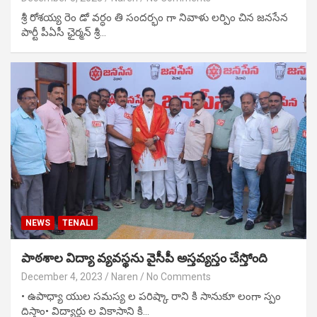
శ్రీ రోశయ్య రెం డో వర్ధం తి సందర్భం గా నివాళు లర్పిం చిన జనసేన
పార్టీ పీఏసీ ఛైర్మన్ శ్రీ…
NEWS
TENALI
పాఠశాల విద్యా వ్యవస్థను వైసీపీ అస్తవ్యస్తం చేస్తోంది
December 4, 2023
Naren
No Comments
• ఉపాధ్యా యుల సమస్య ల పరిష్కా రాని కి సానుకూ లంగా స్పం
దిస్తాం• విద్యార్థు ల వికాసాని కి…