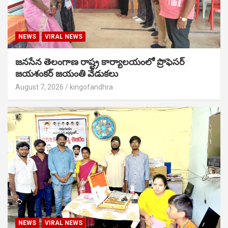
NEWS
VIRAL NEWS
జనసేన తెలంగాణ రాష్ట్ర కార్యాలయంలో ప్రొఫెసర్
జయశంకర్ జయంతి వేడుకలు
August 7, 2026
kingofandhra
NEWS
VIRAL NEWS