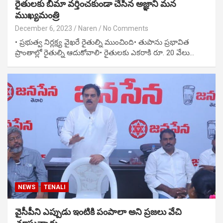
రైతులకు బీమా వర్తించకుండా చేసిన అజ్ఞాని మన
ముఖ్యమంత్రి
December 6, 2023
Naren
No Comments
• ప్రభుత్వ నిర్లక్ష్య వైఖరే రైతుల్ని ముంచింది• తుపాను ప్రభావిత
ప్రాంతాల్లో రైతుల్ని ఆదుకోవాలి• రైతులకు ఎకరాకి రూ. 20 వేలు…
NEWS
TENALI
వైసీపీని ఎప్పుడు ఇంటికి పంపాలా అని ప్రజలు వేచి