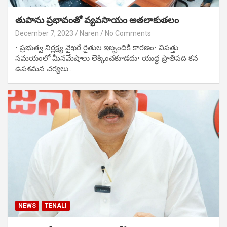
తుపాను ప్రభావంతో వ్యవసాయం అతలాకుతలం
December 7, 2023
Naren
No Comments
• ప్రభుత్వ నిర్లక్ష్య వైఖరే రైతుల ఇబ్బందికి కారణం• విపత్తు
సమయంలో మీనమేషాలు లెక్కించకూడదు• యుద్ధ ప్రాతిపది కన
ఉపశమన చర్యలు…
NEWS
TENALI