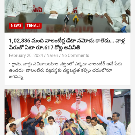
NEWS
TENALI
1,02,836 మంది వాలంటీర్ల డేటా నమోదు కాలేదు… వాళ్ల
పేరుతో ఏటా రూ.617 కోట్ల అవినీతి
February 20, 2024
Naren
No Comments
• గ్రామ, వార్డు సచివాలయాల చట్టంలో ఎక్కడా వాలంటీర్ అనే పేరు
ఉండదు• వాలంటీరు వ్యవస్థకు చట్టబద్ధత కల్పిం చడంలోనూ
జగనన్న…