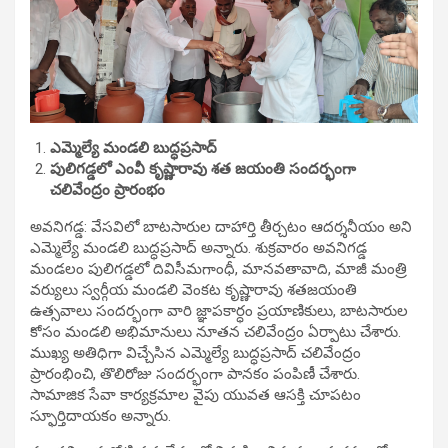
ఎమ్మెల్యే మండలి బుద్ధప్రసాద్
పులిగడ్డలో ఎంవీ కృష్ణారావు శత జయంతి సందర్భంగా
చలివేంద్రం ప్రారంభం
అవనిగడ్డ: వేసవిలో బాటసారుల దాహార్తి తీర్చటం ఆదర్శనీయం అని
ఎమ్మెల్యే మండలి బుద్ధప్రసాద్ అన్నారు. శుక్రవారం అవనిగడ్డ
మండలం పులిగడ్డలో దివిసీమగాంధీ, మానవతావాది, మాజీ మంత్రి
వర్యులు స్వర్గీయ మండలి వెంకట కృష్ణారావు శతజయంతి
ఉత్సవాలు సందర్భంగా వారి జ్ఞాపకార్ధం ప్రయాణికులు, బాటసారుల
కోసం మండలి అభిమానులు నూతన చలివేంద్రం ఏర్పాటు చేశారు.
ముఖ్య అతిధిగా విచ్చేసిన ఎమ్మెల్యే బుద్ధప్రసాద్ చలివేంద్రం
ప్రారంభించి, తొలిరోజు సందర్భంగా పానకం పంపిణీ చేశారు.
సామాజిక సేవా కార్యక్రమాల వైపు యువత ఆసక్తి చూపటం
స్ఫూర్తిదాయకం అన్నారు.