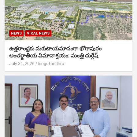
NEWS
VIRAL NEWS
ఉత్తరాంధ్రకు మకుటాయమానంగా భోగాపురం
అంతర్జాతీయ విమానాశ్రయం: మంత్రి దుర్గేష్
July 31, 2026
kingofandhra