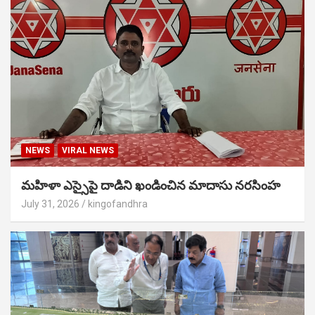
NEWS
VIRAL NEWS
మహిళా ఎస్సైపై దాడిని ఖండించిన మాదాసు నరసింహ
July 31, 2026
kingofandhra