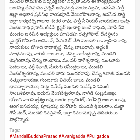
మండలి రామకోటి పర్యవేక్షణలో నిర్వహించిన ఈ కార్యక్రమంలో
లంకమ్మ దేవస్థానం చైర్మన్ అన్నపరెడ్డి వెంకటస్వామి, జనసేన పార్టీ
జిల్లా అధికార ప్రతినిధి రాయపూడి వేణుగోపాలరావు, జనసేన పార్టీ
జిల్లా కార్యదర్శి గాజుల శంకర రావు, పార్టీ సీనియర్ నాయకులు బచ్చు
వెంకటనాథ ప్రసాద్, టీడీపీ క్లస్టర్ ఇంచార్జి బండే రాఘవ, మోపిదేవి
మండల జనసేన అధ్యక్షులు పూషడపు రత్నగోపాల్, దేవస్థానం
డైరెక్టర్ కోసూరు అవినాష్, సీనియర్ నేత మండలి రామ్మోహనరావు,
నాయకులు భోగాది రాధాకృష్ణ, చెన్ను బాబురావు, అద్దంకి
మాధవరావు, నాగిడి రాంబాబు, చెన్ను నాగేంద్రరావు, మండలి
శేషగిరిరావు, చెన్ను రాంబాబు, మండలి నాగేశ్వరావు, గుంటూరు
పెదబాబు, వర్రే శివాజీ, మేరుగు రవీంద్రబాబు, మండలి
వెంకటేశ్వరరావు, మండలి సోమ సుందరరావు, చెన్ను శివాజీ, మండలి
సత్యనారాయణ, గుంటూరు వినయ్ బాబు, మండలి
భావన్నారాయణ, మిట్ట రమేష్, మండలి సురేష్, పడమటి
సాంబశివరావు, బడుగు వెంకటేశ్వరరావు, నాగిడి సుబ్రమణ్యం,
భోగాది నాగమల్లేశ్వరావు, జంగం గ్యాబిరెల్, పారేపల్లి అంకాలరావు,
ఆరిగ బసవయ్య, పూషడపు మనోహర్, మండలి శ్రీ బలరాం, దుట్టా
గోపీచంద్, మండలి శివప్రసాద్, అర్జా శివరామకృష్ణ తదితరులు
పాల్గొన్నారు.
Tags:
#MandaliBuddhaPrasad #Avanigadda #Puligadda