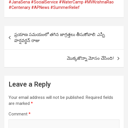
#JanaSena #SocialService #WaterCamp #MVKrishnaRao
#Centenary #APNews #SummerRelief
Post
ప్రయాణ సమయంలో తగిన జాగ్రత్తలు తీసుకోవాలి: ఎస్పీ
navigation
హర్షవర్ధన్ రాజు
మొక్కజొన్నా మోసం చేసింది!
Leave a Reply
Your email address will not be published.
Required fields
are marked
*
Comment
*