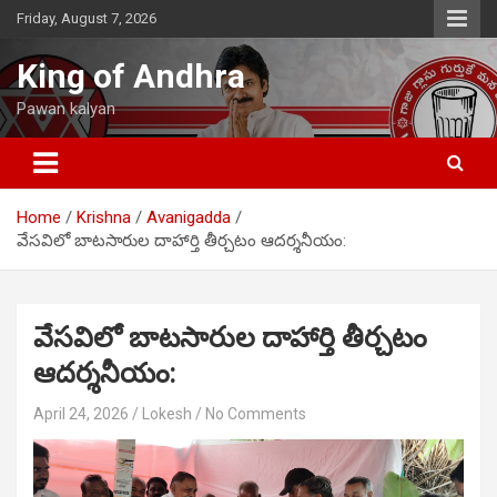
Skip
Friday, August 7, 2026
to
content
King of Andhra
Pawan kalyan
Home
Krishna
Avanigadda
వేసవిలో బాటసారుల దాహార్తి తీర్చటం ఆదర్శనీయం:
వేసవిలో బాటసారుల దాహార్తి తీర్చటం
ఆదర్శనీయం:
April 24, 2026
Lokesh
No Comments