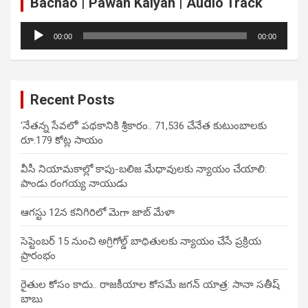
Bachao | Pawan Kalyan | Audio Track
Audio
00:00
00:00
Player
Recent Posts
‘నేతన్న సేవలో’ పథకానికి శ్రీకారం.. 71,536 చేనేత కుటుంబాలకు
రూ.179 కోట్ల సాయం
వీసీ నియామకాల్లో కాపు-బలిజ మేధావులకు న్యాయం చేయాలి:
పాండు రంగయ్య నాయుడు
ఆగస్టు 12న కనిగిరిలో మెగా జాబ్ మేళా
సెప్టెంబర్ 15 నుంచి అగ్రిగోల్డ్ బాధితులకు న్యాయం చేసే ప్రక్రియ
ప్రారంభం
రైతుల కోసం కాదు.. రాజకీయాల కోసమే జగన్ యాత్ర: సానా సతీష్
బాబు