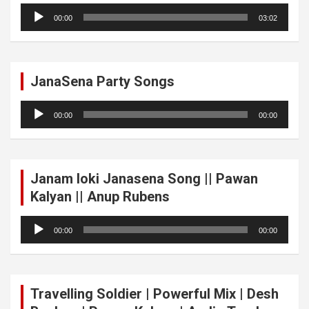
Audio
00:00
03:02
Player
JanaSena Party Songs
Audio
00:00
00:00
Player
Janam loki Janasena Song || Pawan
Kalyan || Anup Rubens
Audio
00:00
00:00
Player
Travelling Soldier | Powerful Mix | Desh