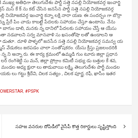
ి ముఖ్య అతిధిగా తెలుగుదేశం పార్టీ సత్తె నపల్లి నియోజకవర్గ ఇంచార్జి
ిస్ మస్ కే క్ ను కట్ చేసిన జనసేన పార్టీ సత్తె నపల్లి నియోజకవర్గ
పల్లి నియోజకవర్గ ఇంచార్జి కన్నా లక్షి నారా యణ. ఈ సందర్బం గా బొర్రా
ు ప్రేరే పిం చాడు కాబట్టే పేదలకు సహాయం చేస్తూ ఉంటాను. నేను
 బాగుం డాలి, మనకు న్న దానిలో పేదలకు సహాయం చేస్తే ఆ యేసు
లో మనమంతా నడవాలని సర్వ మానవాళి సు ఖసంతోషా లతో ఉండాలని ఆ
ాట్లా డుతూ.. దూళి పాళ్ళలో జనసేన సత్తె నపల్లి నియోజకవర్గ సమన్వ య
్రిస్మస్ వేడుకలు జరపడం చాలా సంతోషకరం. యేసు క్రీస్తు ప్రజలందరికి
్న ని అన్నా రు. ఈ కార్య క్రమంలో ఉమ్మడి గుం టూరు జిల్లా ప్రధాన
సి లర్ రంగిశెట్టి సు మన్, జిల్లా ప్రోగ్రాం కమిటీ సభ్యు డు బత్తుల కే శవ,
లు మండల అధ్య క్షురా లు తాడువాయి లక్ష్మి, తెలుగుదేశం పార్టీ మండల
 లు గట్టు శ్రీదేవి, చిలక సత్యం , చిలక పూర్ణ, రఫీ, ఖాసీం ఇతర
OWERSTAR
,
#PSPK
సహజ వనరుల దోపిడీలో వైసీపీ కొత్త రికార్డులు సృష్టిస్తోంది