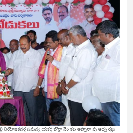
నపల్లి నియోజకవర్గ సమన్వ యకర్త బొర్రా వెం కట అప్పారా వు ఆధ్వ ర్యం