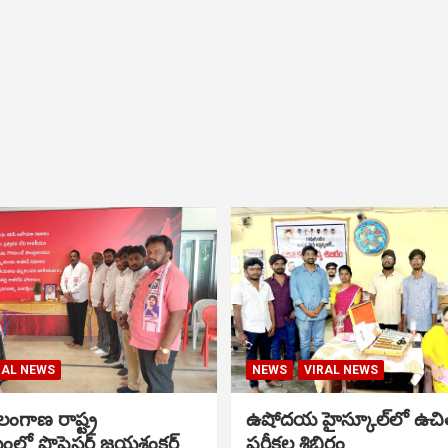
RAL NEWS
NEWS
VIRAL NEWS
ంగాణ రాష్ట్ర
ఉషోదయ హైస్కూల్‌లో ఉచి
ంలో ప్రొఫెసర్ జయశంకర్
పరీక్షల శిబిరం