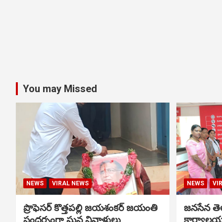
You may Missed
NEWS
VIRAL NEWS
NEWS
VI
ప్రొఫెసర్ కొత్తపల్లి జయశంకర్ జయంతి
జనసేన తెల
సందర్భంగా ఘన నివాళులు
కార్యాలయ