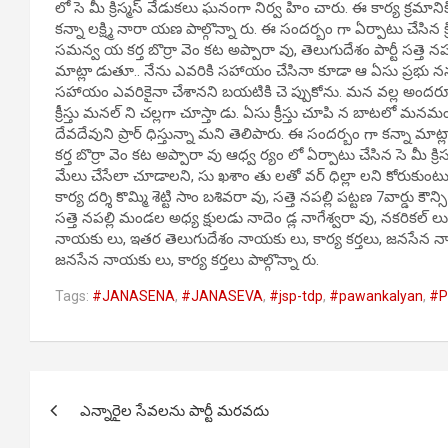
లో సె మీ క్రిస్మస్ వేడుకలు ఘనంగా నిర్వ హిం చారు. ఈ కార్య క్రమానిక
కన్నా లక్ష్మి నారా యణ పాల్గొన్నా రు. ఈ సందర్బం గా ఏర్పాటు చేసిన క్ర
సమన్వ య కర్త బొర్రా వెం కట అప్పారా వు, తెలుగుదేశం పార్టీ సత్తె న
మాట్లా డుతూ.. నేను ఎవరికి సహాయం చేసినా కూడా ఆ ఏసు ప్రభు నన్న
సహాయం ఎవరికైనా చేశానని బయటికి చె ప్పుకోను. మన వల్ల అందరూ
క్రీస్తు మనల్ ని చల్లగా చూస్తా డు. ఏసు క్రీస్తు చూపి న బాట
దేవదేవుని ప్రార్ ధిస్తున్నా మని తెలిపారు. ఈ సందర్బం గా కన్నా మ
కర్త బొర్రా వెం కట అప్పారా వు ఆధ్వ ర్యం లో ఏర్పాటు చేసిన సె మీ క
మేలు చేసేలా చూడాలని, సు ఖశాం తు లతో వర్ ధిల్లా లని కోరుకుంటు న
కార్య దర్శి కొమ్మి శెట్టి సాం బశివరా వు, సత్తె నపల్లి పట్టణ 7వార్డు కౌన్
సత్తె నపల్లి మండల అధ్య క్షులడు నాదెం డ్ల నాగేశ్వరా వు, నకరికల్ 
నాయకు లు, ఇతర తెలుగుదేశం నాయకు లు, కార్య కర్తలు, జనసేన నాయకు
జనసేన నాయకు లు, కార్య కర్తలు పాల్గొన్నా రు.
Tags:
#JANASENA
,
#JANASEVA
,
#jsp-tdp
,
#pawankalyan
,
#P
Post
ఎన్నారైల సేవలను పార్టీ మరవదు
navigation