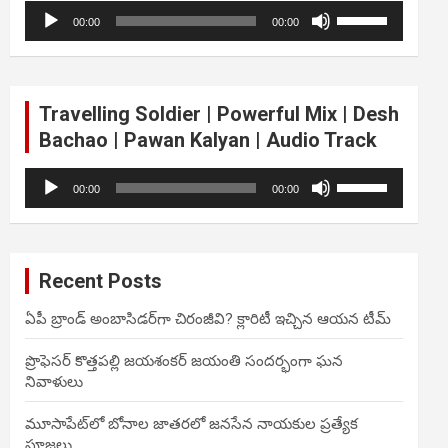
Audio
Use
volume.
00:00
00:00
Player
Up/Down
Arrow
keys
to
Travelling Soldier | Powerful Mix | Desh
increase
Bachao | Pawan Kalyan | Audio Track
or
decrease
Audio
Use
volume.
00:00
00:00
Player
Up/Down
Arrow
keys
to
Recent Posts
increase
or
ఏపీ బ్రాండ్ అంబాసిడర్‌గా చిరంజీవి? క్లారిటీ ఇచ్చిన ఆయన టీమ్
decrease
volume.
ప్రొఫెసర్ కొత్తపల్లి జయశంకర్ జయంతి సందర్భంగా ఘన
నివాళులు
మూసాపేట్‌లో బోనాల జాతరలో జనసేన నాయకుల ప్రత్యేక
పూజలు