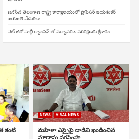
జనసేన తెలంగాణ రాష్ట్ర కార్యాలయంలో ప్రొఫెసర్ జయశంకర్
జయంతి వేడుకలు
నెట్ జీరో హెల్దీ క్యాంపస్’తో పర్యావరణ పరిరక్షణకు శ్రీకారం
NEWS
VIRAL NEWS
త కంటి
మహిళా ఎస్సైపై దాడిని ఖండించిన
మాదాసు నరసింహ