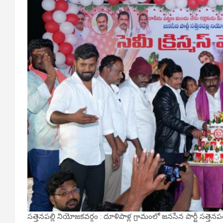
సత్తెనపల్లి నియోజకవర్గం : దూళిపాళ్ల గ్రామంలో జనసేన పార్టీ సత్తె