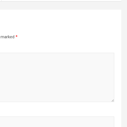
re marked
*