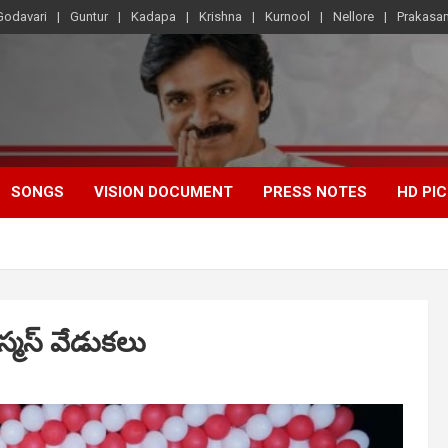
Godavari
Guntur
Kadapa
Krishna
Kurnool
Nellore
Prakasa
SONGS
VISION DOCUMENT
PRESS NOTES
HD PI
స్మస్ వేడుకలు