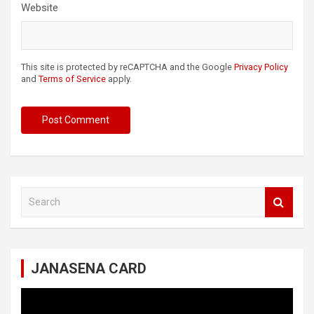
Website
This site is protected by reCAPTCHA and the Google
Privacy Policy
and
Terms of Service
apply.
S
e
a
r
c
JANASENA CARD
h
Video
Player