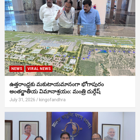
NEWS
VIRAL NEWS
ఉత్తరాంధ్రకు మకుటాయమానంగా భోగాపురం
అంతర్జాతీయ విమానాశ్రయం: మంత్రి దుర్గేష్
July 31, 2026
kingofandhra