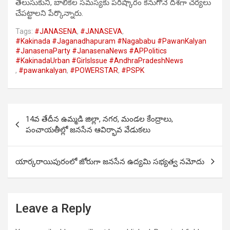
తెలుసుకుని, బాలికల సమస్యకు పరిష్కారం కనుగొనే దిశగా చర్యలు
చేపట్టాలని పేర్కొన్నారు.
Tags:
#JANASENA
,
#JANASEVA
,
#Kakinada #Jaganadhapuram #Nagababu #PawanKalyan
#JanasenaParty #JanasenaNews #APPolitics
#KakinadaUrban #GirlsIssue #AndhraPradeshNews
,
#pawankalyan
,
#POWERSTAR
,
#PSPK
Post
14వ తేదీన ఉమ్మడి జిల్లా, నగర, మండల కేంద్రాలు,
navigation
పంచాయతీల్లో జనసేన ఆవిర్భావ వేడుకలు
యార్కరాయిపురంలో జోరుగా జనసేన ఉద్యమి సభ్యత్వ నమోదు
Leave a Reply