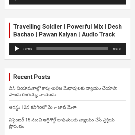
Player
Travelling Soldier | Powerful Mix | Desh
Bachao | Pawan Kalyan | Audio Track
Audio
00:00
00:00
Player
Recent Posts
వీసీ నియామకాల్లో కాపు-బలిజ మేధావులకు న్యాయం చేయాలి:
పాండు రంగయ్య నాయుడు
ఆగస్టు 12న కనిగిరిలో మెగా జాబ్ మేళా
సెప్టెంబర్ 15 నుంచి అగ్రిగోల్డ్ బాధితులకు న్యాయం చేసే ప్రక్రియ
ప్రారంభం