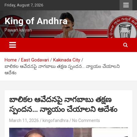
Skip
Friday, August 7, 2026
to
content
King of Andhra
Pawan kalyan
Home
East Godavari
Kakinada City
బాలికల ఆవేదనపై నాగబాబు తక్షణ స్పందన… న్యాయం చేయాలని
ఆదేశం
బాలికల ఆవేదనపై నాగబాబు తక్షణ
స్పందన… న్యాయం చేయాలని ఆదేశం
March 11, 2026
kingofandhra
No Comments