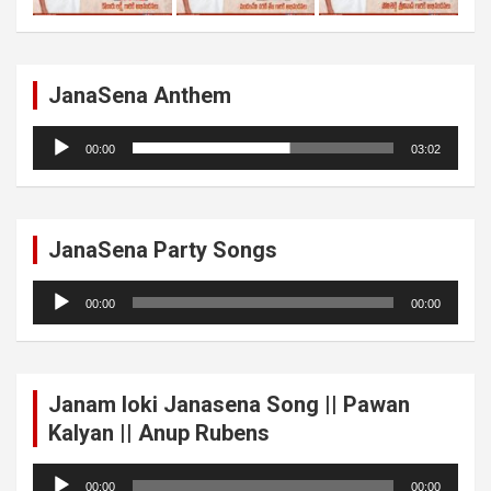
JanaSena Anthem
Audio
00:00
03:02
Player
JanaSena Party Songs
Audio
00:00
00:00
Player
Janam loki Janasena Song || Pawan
Kalyan || Anup Rubens
Audio
00:00
00:00