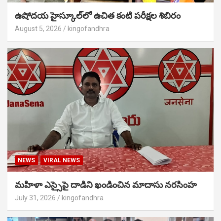
ఉషోదయ హైస్కూల్‌లో ఉచిత కంటి పరీక్షల శిబిరం
August 5, 2026
kingofandhra
NEWS
VIRAL NEWS
మహిళా ఎస్సైపై దాడిని ఖండించిన మాదాసు నరసింహ
July 31, 2026
kingofandhra