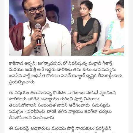
కాకినాడ అర్బన్: జగన్నాధపురంలో నివసిస్తున్న మల్లాడి గీతాశ్రీ
మరియు జయశ్రీ అనే ఇద్దరు బాలికలు తమ కుటుంబ సమస్యను
జనసేన పార్టీ అధినేత కొణిదెల పవన్ కళ్యాణ్ దృష్టికి తీసుకెళ్లేందుకు
ప్రయత్నించారు.
ఈ విషయం తెలుసుకున్న కొణిదెల నాగబాబు వెంటనే స్పందించి,
బాలికలకు జరిగిన అన్యాయం గురించి పూర్తి వివరాలు
తెలుసుకోవాలని సంబంధిత వారిని ఆదేశించారు. సమస్యను
సమగ్రంగా పరిశీలించి, వారికి తగిన న్యాయం జరిగేలా చర్యలు
తీసుకోవాలని సూచించారు.
ఈ ఘటనపై అధికారులు మరియు పార్టీ నాయకులు పరిస్థితిని