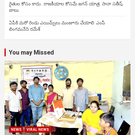
రైతుల కోసం కాదు.. రాజకీయాల కోసమే జగన్ యాత్ర: సానా సతీష్
బాబు
ఏపీకి మరో రెండు ఎయిమ్స్‌లు మంజూరు చేయాలి: ఎంపీ
లింగమనేని రమేశ్
You may Missed
NEWS
VIRAL NEWS