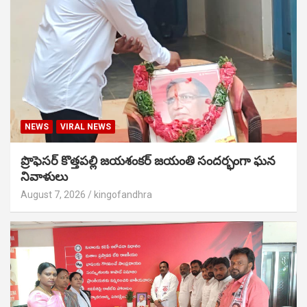
NEWS
VIRAL NEWS
ప్రొఫెసర్ కొత్తపల్లి జయశంకర్ జయంతి సందర్భంగా ఘన
నివాళులు
August 7, 2026
kingofandhra