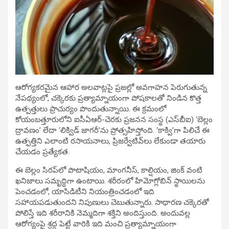
ఆరోగ్యకరమైన ఆహార అలవాట్లపై ప్రజల్లో అవగాహన పెరుగుతున్న
నేపథ్యంలో, చక్కెరకు ప్రత్యామ్నాయంగా పోషకాలతో నిండిన కొత్త
ఉత్పత్తులు ప్రాచుర్యం పొందుతున్నాయి. ఈ క్రమంలో
కోయంబత్తూరులోని ఐసీఏఆర్-చెరకు ప్రజనన సంస్థ (ఎస్‌బీఐ) ‘బెల్లం
ద్రావణం’ లేదా ‘లిక్విడ్ జాగరీ’ను ప్రోత్సహిస్తోంది. ‘కాక్వి’గా పిలిచే ఈ
ఉత్పత్తిని ఎలాంటి రసాయనాలు, ప్రిజర్వేటివ్‌లు లేకుండా తయారు
చేయడం ప్రత్యేకత.
ఈ బెల్లం సిరప్‌లో పొటాషియం, మాంగనీస్, కాల్షియం, జింక్ వంటి
ఖనిజాలు సమృద్ధిగా ఉంటాయి. శరీరంలో హిమోగ్లోబిన్ స్థాయిలను
పెంచడంలో, యాసిడిటీని నియంత్రించడంలో ఇది
సహాయపడుతుందని నిపుణులు చెబుతున్నారు. సాధారణ చక్కెరతో
పోలిస్తే ఇది శరీరానికి నెమ్మదిగా శక్తిని అందిస్తుంది. అందువల్ల
ఆరోగ్యంపై శ్రద్ధ పెట్టే వారికి ఇది మంచి ప్రత్యామ్నాయంగా