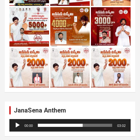
JanaSena Anthem
Audio
00:00
03:02
Player