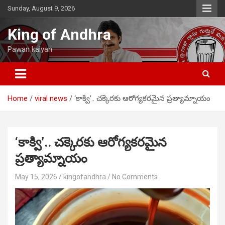
Skip
Sunday, August 9, 2026
to
content
King of Andhra
Pawan kalyan
Home
viral news
‘కాక్వి’.. చక్కెరకు ఆరోగ్యకరమైన ప్రత్యామ్నాయం
‘కాక్వి’.. చక్కెరకు ఆరోగ్యకరమైన
ప్రత్యామ్నాయం
May 15, 2026
kingofandhra
No Comments