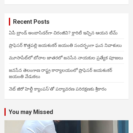
Recent Posts
ఏపీ బ్రాండ్ అంబాసిడర్‌గా చిరంజీవి? క్లారిటీ ఇచ్చిన ఆయన టీమ్
ప్రొఫెసర్ కొత్తపల్లి జయశంకర్ జయంతి సందర్భంగా ఘన నివాళులు
మూసాపేట్‌లో బోనాల జాతరలో జనసేన నాయకుల ప్రత్యేక పూజలు
జనసేన తెలంగాణ రాష్ట్ర కార్యాలయంలో ప్రొఫెసర్ జయశంకర్
జయంతి వేడుకలు
నెట్ జీరో హెల్దీ క్యాంపస్’తో పర్యావరణ పరిరక్షణకు శ్రీకారం
You may Missed