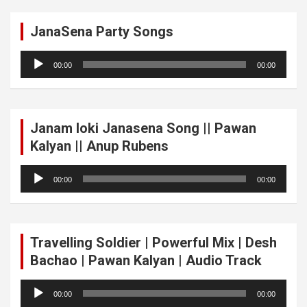
JanaSena Party Songs
Audio
00:00
00:00
Player
Janam loki Janasena Song || Pawan
Kalyan || Anup Rubens
Audio
00:00
00:00
Player
Travelling Soldier | Powerful Mix | Desh
Bachao | Pawan Kalyan | Audio Track
Audio
00:00
00:00
Player