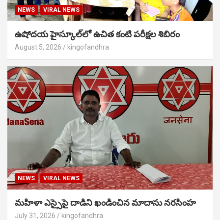
NEWS
VIRAL NEWS
ఉషోదయ హైస్కూల్‌లో ఉచిత కంటి పరీక్షల శిబిరం
August 5, 2026
kingofandhra
NEWS
VIRAL NEWS
మహిళా ఎస్సైపై దాడిని ఖండించిన మాదాసు నరసింహ
July 31, 2026
kingofandhra