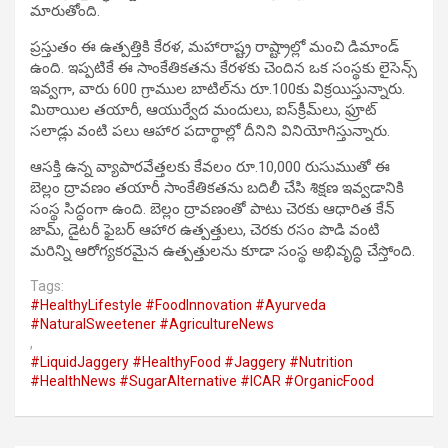
మారుతోంది.
ప్రస్తుతం ఈ ఉత్పత్తికి కేరళ, మహారాష్ట్ర రాష్ట్రాల్లో మంచి డిమాండ్
ఉంది. ఇప్పటికే ఈ సాంకేతికతను కేరళకు చెందిన ఒక సంస్థకు లైసెన్స్
ఇవ్వగా, వారు 600 గ్రాముల బాటిల్‌ను రూ.100కు విక్రయిస్తున్నారు.
మిఠాయిల తయారీ, ఆయుర్వేద మందులు, ఐస్‌క్రీమ్‌లు, ఫ్రూట్
సలాడ్లు వంటి పలు ఆహార పదార్థాల్లో దీనిని వినియోగిస్తున్నారు.
ఆసక్తి ఉన్న వ్యాపారవేత్తలకు కేవలం రూ.10,000 రుసుముతో ఈ
బెల్లం ద్రావణం తయారీ సాంకేతికతను బదిలీ చేసి శిక్షణ ఇవ్వడానికి
సంస్థ సిద్ధంగా ఉంది. బెల్లం ద్రావణంతో పాటు చెరకు ఆధారిత కేన్
జామ్, డైటరీ ఫైబర్ ఆహార ఉత్పత్తులు, చెరకు రసం పొడి వంటి
మరిన్ని ఆరోగ్యకరమైన ఉత్పత్తులను కూడా సంస్థ అభివృద్ధి చేస్తోంది.
Tags:
#HealthyLifestyle #FoodInnovation #Ayurveda
#NaturalSweetener #AgricultureNews
,
#LiquidJaggery #HealthyFood #Jaggery #Nutrition
#HealthNews #SugarAlternative #ICAR #OrganicFood