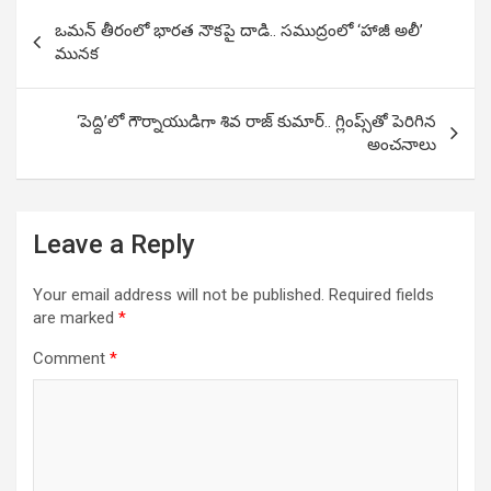
Post
ఒమన్ తీరంలో భారత నౌకపై దాడి.. సముద్రంలో ‘హాజీ అలీ’
navigation
మునక
‘పెద్ది’లో గౌర్నాయుడిగా శివ రాజ్ కుమార్.. గ్లింప్స్‌తో పెరిగిన
అంచనాలు
Leave a Reply
Your email address will not be published.
Required fields
are marked
*
Comment
*