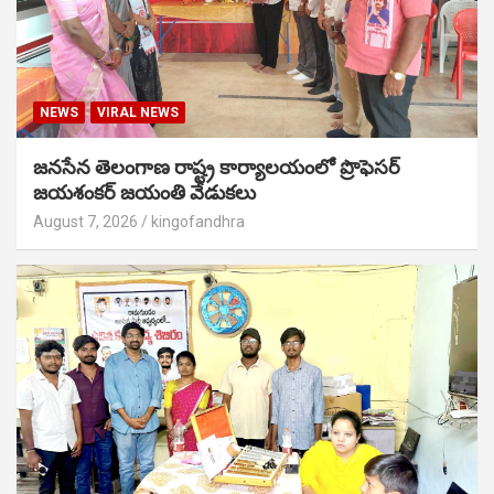
NEWS
VIRAL NEWS
జనసేన తెలంగాణ రాష్ట్ర కార్యాలయంలో ప్రొఫెసర్
జయశంకర్ జయంతి వేడుకలు
August 7, 2026
kingofandhra