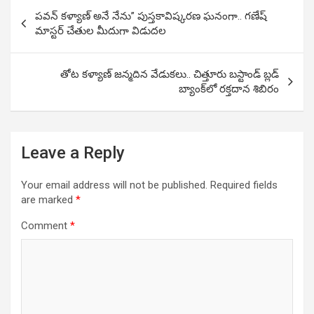
Post
పవన్ కళ్యాణ్ అనే నేను” పుస్తకావిష్కరణ ఘనంగా.. గణేష్
navigation
మాస్టర్ చేతుల మీదుగా విడుదల
తోట కళ్యాణ్ జన్మదిన వేడుకలు.. చిత్తూరు బస్టాండ్ బ్లడ్
బ్యాంక్‌లో రక్తదాన శిబిరం
Leave a Reply
Your email address will not be published.
Required fields
are marked
*
Comment
*