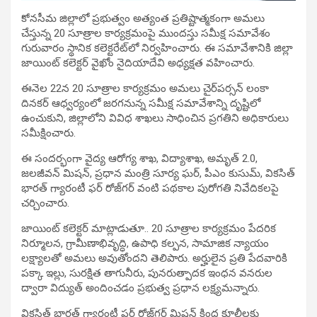
కోనసీమ జిల్లాలో ప్రభుత్వం అత్యంత ప్రతిష్టాత్మకంగా అమలు
చేస్తున్న 20 సూత్రాల కార్యక్రమంపై ముందస్తు సమీక్ష సమావేశం
గురువారం స్థానిక కలెక్టరేట్‌లో నిర్వహించారు. ఈ సమావేశానికి జిల్లా
జాయింట్ కలెక్టర్ వైఖోం నైదియాదేవి అధ్యక్షత వహించారు.
ఈనెల 22న 20 సూత్రాల కార్యక్రమం అమలు చైర్‌పర్సన్ లంకా
దినకర్ ఆధ్వర్యంలో జరగనున్న సమీక్ష సమావేశాన్ని దృష్టిలో
ఉంచుకుని, జిల్లాలోని వివిధ శాఖలు సాధించిన ప్రగతిని అధికారులు
సమీక్షించారు.
ఈ సందర్భంగా వైద్య ఆరోగ్య శాఖ, విద్యాశాఖ, అమృత్ 2.0,
జలజీవన్ మిషన్, ప్రధాన మంత్రి సూర్య ఘర్, పీఎం కుసుమ్, వికసిత్
భారత్ గ్యారంటీ ఫర్ రోజ్‌గర్ వంటి పథకాల పురోగతి నివేదికలపై
చర్చించారు.
జాయింట్ కలెక్టర్ మాట్లాడుతూ.. 20 సూత్రాల కార్యక్రమం పేదరిక
నిర్మూలన, గ్రామీణాభివృద్ధి, ఉపాధి కల్పన, సామాజిక న్యాయం
లక్ష్యాలతో అమలు అవుతోందని తెలిపారు. అర్హులైన ప్రతి పేదవారికి
పక్కా ఇల్లు, సురక్షిత తాగునీరు, పునరుత్పాదక ఇంధన వనరుల
ద్వారా విద్యుత్ అందించడం ప్రభుత్వ ప్రధాన లక్ష్యమన్నారు.
వికసిత్ భారత్ గ్యారంటీ ఫర్ రోజ్‌గర్ మిషన్ కింద కూలీలకు