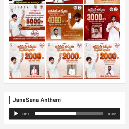
JanaSena Anthem
Audio
00:00
03:02
Player