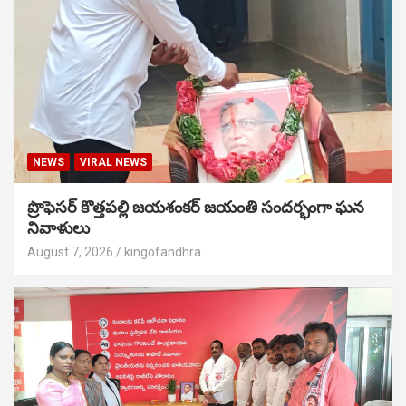
NEWS
VIRAL NEWS
ప్రొఫెసర్ కొత్తపల్లి జయశంకర్ జయంతి సందర్భంగా ఘన
నివాళులు
August 7, 2026
kingofandhra