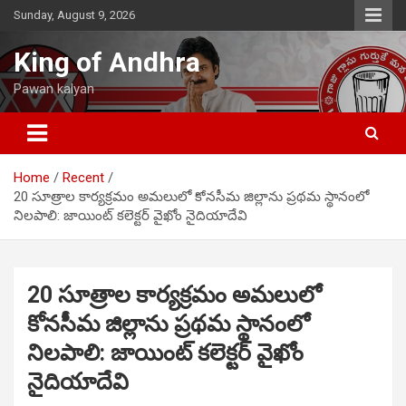
Skip
Sunday, August 9, 2026
to
content
King of Andhra
Pawan kalyan
Home
Recent
20 సూత్రాల కార్యక్రమం అమలులో కోనసీమ జిల్లాను ప్రథమ స్థానంలో
నిలపాలి: జాయింట్ కలెక్టర్ వైఖోం నైదియాదేవి
20 సూత్రాల కార్యక్రమం అమలులో
కోనసీమ జిల్లాను ప్రథమ స్థానంలో
నిలపాలి: జాయింట్ కలెక్టర్ వైఖోం
నైదియాదేవి