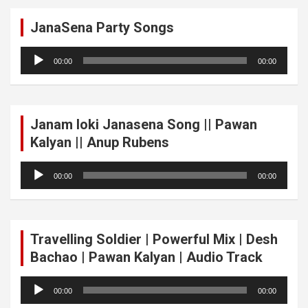
JanaSena Party Songs
Audio
00:00
00:00
Player
Janam loki Janasena Song || Pawan
Kalyan || Anup Rubens
Audio
00:00
00:00
Player
Travelling Soldier | Powerful Mix | Desh
Bachao | Pawan Kalyan | Audio Track
Audio
00:00
00:00
Player