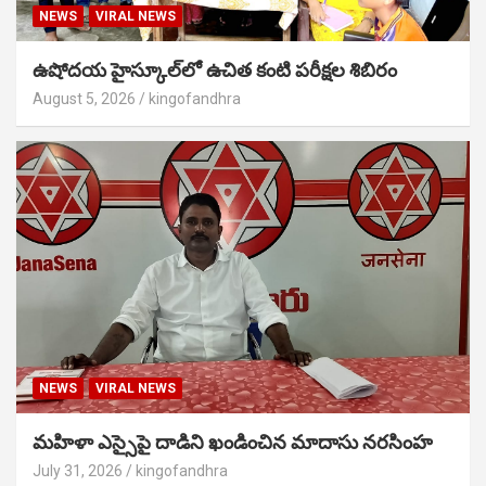
NEWS
VIRAL NEWS
ఉషోదయ హైస్కూల్‌లో ఉచిత కంటి పరీక్షల శిబిరం
August 5, 2026
kingofandhra
NEWS
VIRAL NEWS
మహిళా ఎస్సైపై దాడిని ఖండించిన మాదాసు నరసింహ
July 31, 2026
kingofandhra