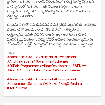
గ్రామం – ఒక నెల – నాలుగు పర్యటనలు” కార్యక్రమాన్ని రద్దు చేసి,
దాని స్థానంలో “ఒక నెల – ఒక నియోజకవర్గం – నాలుగు
పర్యాయాల పర్యటన” కార్యక్రమాన్ని ఈనెల 22 నుంచి అమలు
చేస్తున్నట్లు తెలిపారు.
ఈ సమావేశంలో ఏపీ ఈపీడీసీఎల్ పర్యవేక్షక ఇంజనీర్ బి. రాజేశ్వరి,
డీఎంహెచ్‌వో ఎం. దుర్గారావు దొర, డీఈవో నాగేశ్వరరావు,
ఆర్డబ్ల్యూఎస్ ఎస్‌ఈ ఏవీఎస్ రాజన్, జిల్లా అర్ధగణాంకాధికారి
మురళీకృష్ణ, వయోజన విద్య నోడల్ అధికారి విజయభాస్కరరావు,
డీసీహెచ్ఎస్ కార్తీక్, మున్సిపల్ కమిషనర్లు తదితరులు పాల్గొన్నారు.
Tags:
#Konaseema #APGovernment #Development
#AndhraPradesh #GovernmentSchemes
#20PointProgramme #VillageDevelopment #APNews
#KingOfAndhra #TeluguNews #WelfareSchemes
,
#Konaseema #APGovernment #Development
#GovernmentSchemes #APNews #KingOfAndhra
#TeluguNews