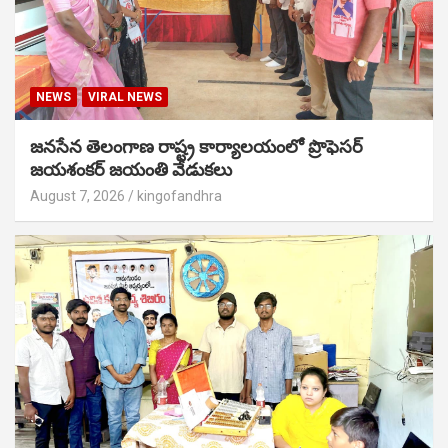
NEWS
VIRAL NEWS
జనసేన తెలంగాణ రాష్ట్ర కార్యాలయంలో ప్రొఫెసర్
జయశంకర్ జయంతి వేడుకలు
August 7, 2026
kingofandhra