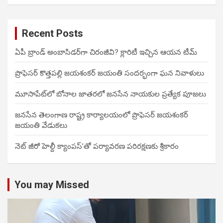
Recent Posts
ఏపీ బ్రాండ్ అంబాసిడర్‌గా చిరంజీవి? క్లారిటీ ఇచ్చిన ఆయన టీమ్
ప్రొఫెసర్ కొత్తపల్లి జయశంకర్ జయంతి సందర్భంగా ఘన నివాళులు
మూసాపేట్‌లో బోనాల జాతరలో జనసేన నాయకుల ప్రత్యేక పూజలు
జనసేన తెలంగాణ రాష్ట్ర కార్యాలయంలో ప్రొఫెసర్ జయశంకర్
జయంతి వేడుకలు
నెట్ జీరో హెల్దీ క్యాంపస్’తో పర్యావరణ పరిరక్షణకు శ్రీకారం
You may Missed