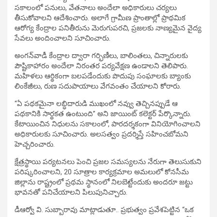
సకాలంలో పనులు, వేతనాలు అందేలా అధికారులు చర్యలు
తీసుకోవాలని ఆదేశించారు. అలాగే గ్రామీణ ప్రాంతాల్లో ప్రాథమిక
ఆరోగ్య కేంద్రాల పనితీరును మెరుగుపరచి, ప్రజలకు నాణ్యమైన వైద్య
సేవలు అందించాలని సూచించారు.
అంగన్‌వాడీ కేంద్రాల ద్వారా గర్భిణీలు, బాలింతలు, చిన్నారులకు
పౌష్టికాహారం అందేలా నిరంతర పర్యవేక్షణ ఉండాలని తెలిపారు.
మహిళలు ఆర్థికంగా బలపడేందుకు పొదుపు సంఘాలకు బ్యాంకు
లింకేజీలు, రుణ సదుపాయాలు వేగవంతం చేయాలని కోరారు.
“ఏ పథకమైనా లబ్ధిదారుడి ముఖంలో నవ్వు తెచ్చినప్పుడే ఆ
పథకానికి సార్థకత ఉంటుంది” అని జాయింట్ కలెక్టర్ పేర్కొన్నారు.
కేటాయించిన నిధులను సకాలంలో, పారదర్శకంగా వినియోగించాలని
అధికారులకు సూచించారు. అలసత్వం ప్రదర్శిస్తే సహించబోమని
హెచ్చరించారు.
క్షేత్రస్థాయి పర్యటనలు పెంచి ప్రజల సమస్యలను నేరుగా తెలుసుకుని
పరిష్కరించాలని, 20 సూత్రాల కార్యక్రమాల అమలులో కోనసీమ
జిల్లాను రాష్ట్రంలో ప్రథమ స్థానంలో నిలబెట్టేందుకు అందరూ జట్టు
భావనతో పనిచేయాలని పిలుపునిచ్చారు.
డీఆర్వో వి. సుబ్బారావు మాట్లాడుతూ.. ప్రభుత్వం ప్రవేశపెట్టిన “ఒక